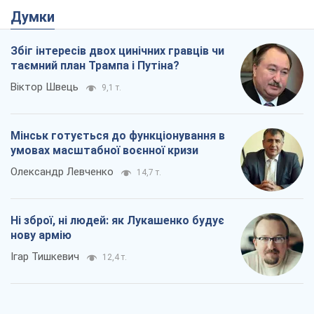
Думки
Збіг інтересів двох цинічних гравців чи
таємний план Трампа і Путіна?
Віктор Швець
9,1 т.
Мінськ готується до функціонування в
умовах масштабної воєнної кризи
Олександр Левченко
14,7 т.
Ні зброї, ні людей: як Лукашенко будує
нову армію
Ігар Тишкевич
12,4 т.