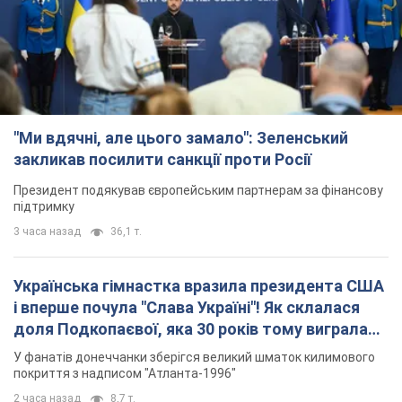
"Ми вдячні, але цього замало": Зеленський
закликав посилити санкції проти Росії
Президент подякував європейським партнерам за фінансову
підтримку
3 часа назад
36,1 т.
Українська гімнастка вразила президента США
і вперше почула "Слава Україні"! Як склалася
доля Подкопаєвої, яка 30 років тому виграла
"золото" Олімпіади
У фанатів донеччанки зберігся великий шматок килимового
покриття з надписом "Атланта-1996"
2 часа назад
8,7 т.