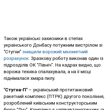
Також українські захисники в степах
українського Донбасу потужним вистрілом зі
"Стугни"
знищили ворожий мінометний
розрахунок.
Зразкову роботу виконав один із
підрозділів ОК "Північ". На кадрах видно, що
ворожа техніка спалахувала, а на її місці
піднімалася хмара пилу.
"Стугна-П"
– український протитанковий
ракетний комплекс (ПТРК) другого покоління,
розроблений київським конструкторським
бюро "Луч". Комплекс є напівавтоматичним, із