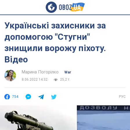
Українські захисники за
допомогою "Стугни"
знищили ворожу піхоту.
Відео
Марина Погорілко
War
8.06.2022 14:32
25,2 т.
754
РУС