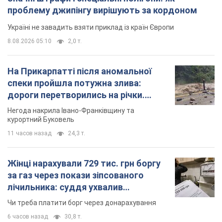
проблему джипінгу вирішують за кордоном
Україні не завадить взяти приклад із країн Європи
8.08.2026 05:10
2,0 т.
На Прикарпатті після аномальної
спеки пройшла потужна злива:
дороги перетворились на річки.
Відео
Негода накрила Івано-Франківщину та
курортний Буковель
11 часов назад
24,3 т.
Жінці нарахували 729 тис. грн боргу
за газ через покази зіпсованого
лічильника: суддя ухвалив
неочікуване рішення
Чи треба платити борг через донарахування
6 часов назад
30,8 т.