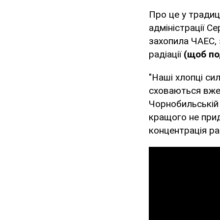
Про це у тради
адміністрації Се
захопила ЧАЕС, 
радіації
(щоб по
"Наші хлопці си
сховаються вже 
Чорнобильській 
кращого не прид
концентрація рад