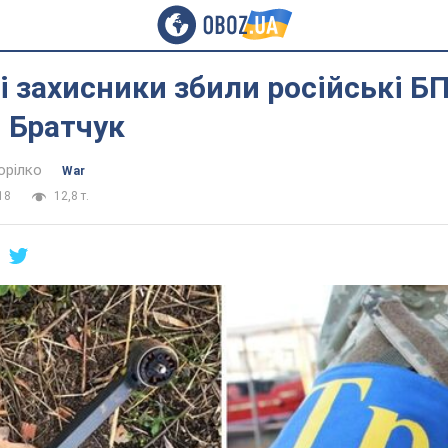
і захисники збили російські Б
 Братчук
орілко
War
18
12,8 т.