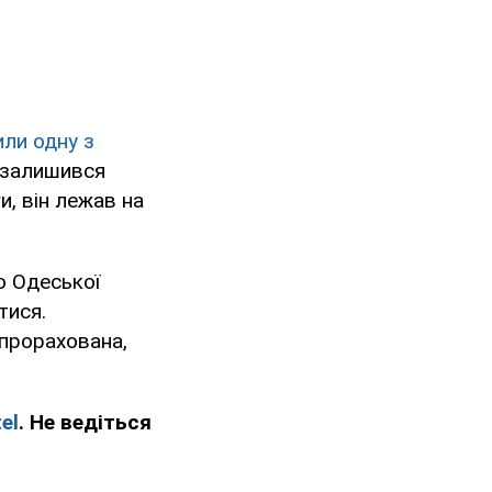
ли одну з
, залишився
и, він лежав на
ю Одеської
тися.
 прорахована,
el
. Не ведіться