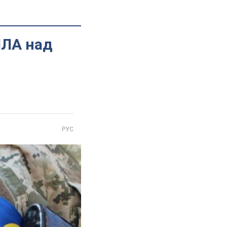
ПЛА над
РУС