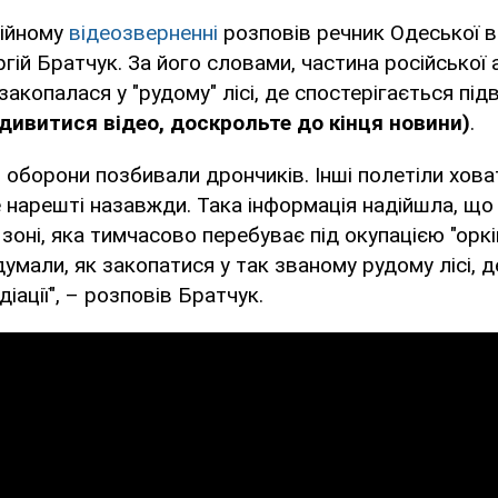
ційному
відеозверненні
розповів речник Одеської в
ргій Братчук. За його словами, частина російської а
закопалася у "рудому" лісі, де спостерігається пі
дивитися відео, доскрольте до кінця новини)
.
л оборони позбивали дрончиків. Інші полетіли хова
нарешті назавжди. Така інформація надійшла, що
зоні, яка тимчасово перебуває під окупацією "орків
умали, як закопатися у так званому рудому лісі, 
іації", – розповів Братчук.