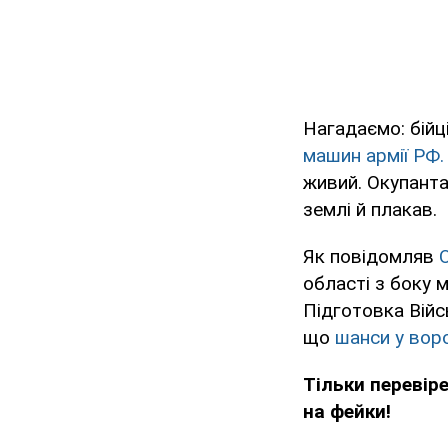
Нагадаємо: бійц
машин армії РФ.
живий. Окупанта
землі й плакав.
Як повідомляв
області з боку 
Підготовка Війс
що
шанси у вор
Тільки перевір
на фейки!