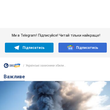
Українські захисники збили...
Важливе
"У мене для росіян погані новини": Селезньов
припустив, чим закінчиться "війна складів"
Москва може стати "островом" і зануритися в темряву,
спрогнозував військовий експерт