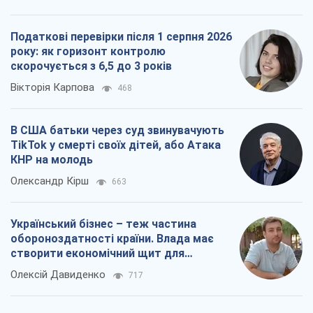
TikTok у смерті своїх дітей, або Атака
КНР на молодь
Олександр Кірш
663
Український бізнес – теж частина
обороноздатності країни. Влада має
створити економічний щит для
компаній
Олексій Давиденко
717
Всі думки
Про компанію
Команда
Правова інформація
Політика конфіденційності