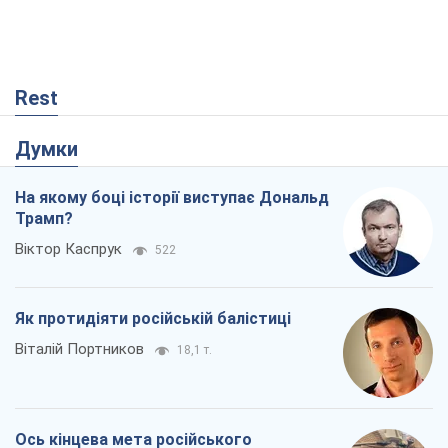
Трамп?
Віктор Каспрук
522
Як протидіяти російській балістиці
Віталій Портников
18,1 т.
Ось кінцева мета російського
масованого удару
Ігор Чернецький
3