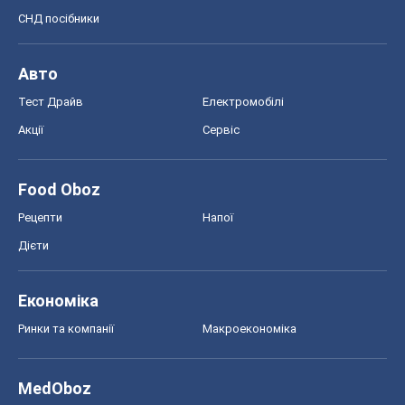
Food Oboz
Рецепти
Напої
Дієти
Економіка
Ринки та компанії
Макроекономіка
MedOboz
Новини медицини
MAMACLUB
Шоу
Афіша
Плітки
Краса
Мода
Жіночий журнал