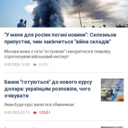
5.08.2026 16:00
61,9 т.
Банки "готуються" до нового курсу
долара: українцям розповіли, чого
очікувати
Яким буде курс валюти в обмінниках
5.08.2026 23:12
123,0 т.
"Джипінг руйнує екосистеми, які
формувалися сотні років": у
Greenpeace забили на сполох
У високогір'ї розташовані альпійські та
субальпійські луки – рідкісні природні
комплекси, які формувалися протягом сотень років
5.08.2026 23:00
1,8 т.