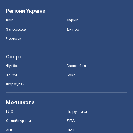
Футбол
Баскетбол
Хокей
Бокс
Формула-1
Моя школа
ГДЗ
Підручники
Онлайн уроки
ДПА
ЗНО
НМТ
СНД посібники
Авто
Тест Драйв
Електромобілі
Акції
Сервіс