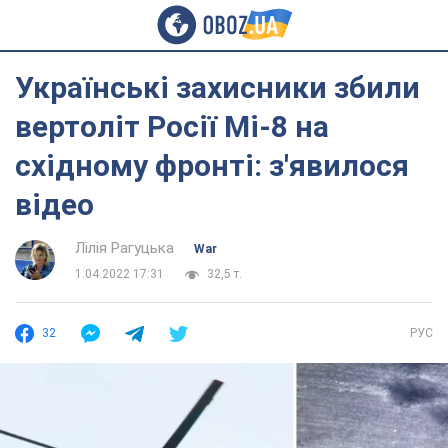
Українські захисники збили
вертоліт Росії Мі-8 на
східному фронті: з'явилося
відео
Лілія Рагуцька
War
1.04.2022 17:31
32,5 т.
32
РУС