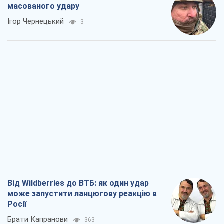
Від Wildberries до ВТБ: як один удар
може запустити ланцюгову реакцію в
Росії
Брати Капранови
363
Податкові перевірки після 1 серпня 2026
року: як горизонт контролю
скорочується з 6,5 до 3 років
Вікторія Карпова
468
В США батьки через суд звинувачують