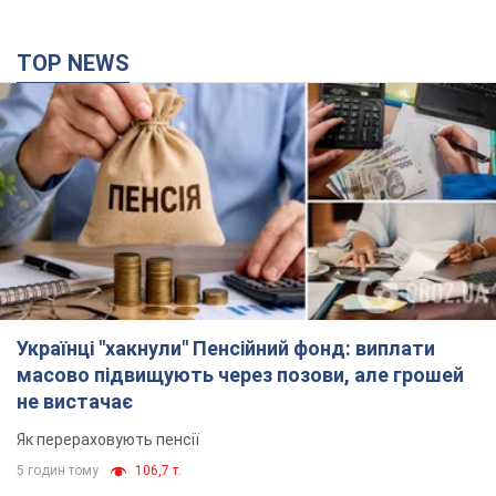
Українці "хакнули" Пенсійний фонд: виплати
масово підвищують через позови, але грошей
не вистачає
Як перераховують пенсії
5 годин тому
106,7 т.
ВАКС обрав запобіжний захід експосолці
України у США Стефанішиній: що відомо про
справу
Суд не повністю задовольнив клопотання прокуратури
2 години тому
4,3 т.