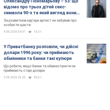
Олександру Пономарьову – 53: що
відомо про трьох дітей секс-
символа 90-х та який вигляд вони
мають
За розвитком кар'єри артист не забував про
особисте щастя
9.08.2026 04:01
10,3 т.
У ПриватБанку розповіли, чи дійсні
долари 1996 року: чи приймають
обмінники та банки такі купюри
Що робити, якщо банки та обмінні пункти не
приймають старі долари
9.08.2026 02:20
90,0 т.