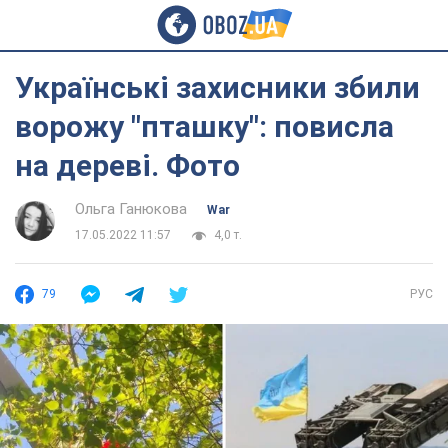
Українські захисники збили
ворожу "пташку": повисла
на дереві. Фото
Ольга Ганюкова
War
17.05.2022 11:57
4,0 т.
79
РУС