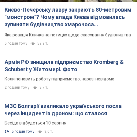
Києво-Печерську лавру закриють 80-метровим
"монстром"? Чому влада Києва відмовилась
зупиняти будівництво хмарочоса
"московського вірянина"
Яка реакція Кличка на петицію щодо скасування будівництва
5 годин тому
59,9 т.
Армія РФ знищила підприємство Kromberg &
Schubert у Житомирі. Фото
Коли поновить роботу підприємство, наразі невідомо
2 години тому
8,7 т.
МЗС Болгарії викликало українського посла
через інцидент із дроном: що сталося
Бесіда відбудеться 10 серпня
5 годин тому
8,0 т.