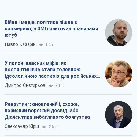
Війна і медіа: політика пішла в
соцмережі, а ЗМІ грають за правилами
ютуб
Павло Казарін
1,0 т.
У полоні власних міфів: як
Костянтинівка стала головною
ідеологічною пасткою для російських
окупантів
Дмитро Снєгирьов
3,1 т.
Рекрутинг: оновлений і, схоже,
корисний ворожий досвід, або
Діалектика вибагливого боягузтва
Олександр Кірш
2,5 т.