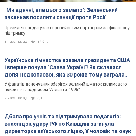
і вперше почула "Слава Україні"! Як склалася
доля Подкопаєвої, яка 30 років тому виграла
"золото" Олімпіади
У фанатів донеччанки зберігся великий шматок килимового
покриття з надписом "Атланта-1996"
2 часа назад
8,1 т.
Дбала про учнів та підтримувала педагогів:
внаслідок удару РФ по Київщині загинула
директорка київського ліцею, її чоловік та онук
Вічна пам'ять жертвам російського терору
7 часов назад
18,5 т.