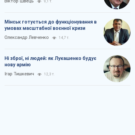
нову армію
Ігар Тишкевич
12,3 т.
Коли закінчиться війна?
Юрій Хрістензен
6,6 т.