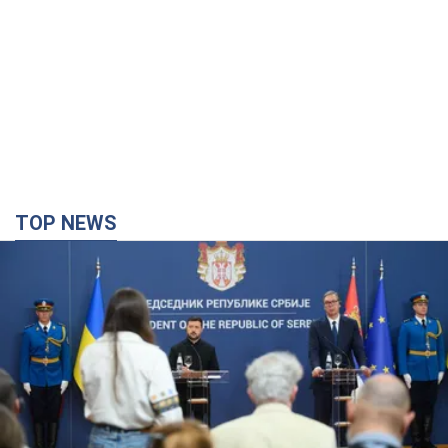
TOP NEWS
"Ми вдячні, але цього замало": Зеленський
закликав посилити санкції проти Росії
Президент подякував європейським партнерам за фінансову
підтримку
3 часа назад
34,6 т.
Українська гімнастка вразила президента США