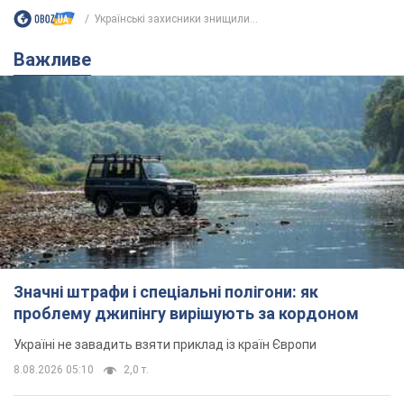
Значні штрафи і спеціальні полігони: як
проблему джипінгу вирішують за кордоном
Україні не завадить взяти приклад із країн Європи
8.08.2026 05:10
2,0 т.
На Прикарпатті після аномальної
спеки пройшла потужна злива:
дороги перетворились на річки.
Відео
Негода накрила Івано-Франківщину та
курортний Буковель
11 часов назад
24,2 т.