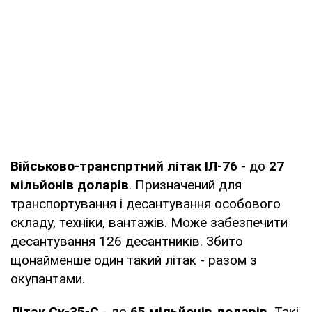
Військово-транспртний літак ІЛ-76
- до
27
мільйонів доларів
. Призначений для
транспортування і десантування особового
складу, техніки, вантажів. Може забезпечити
десантування 126 десантників. Збито
щонайменше один такий літак - разом з
окупантами.
Літак Су-35-С
- до
65
мільйонів доларів.
Такі