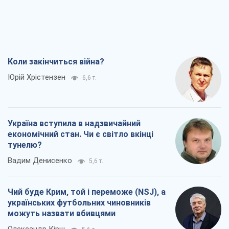
Україна вступила в надзвичайний
економічний стан. Чи є світло вкінці
тунелю?
Вадим Денисенко
5,6 т.
Чий буде Крим, той і переможе (NSJ), а
українських футбольних чиновників
можуть назвати вбивцями
Олександр Кірш
5,6 т.
Захід проспав загрозу: Росія може
перевірити НАТО війною
Леонід Невзлін
7,5 т.
Всі думки