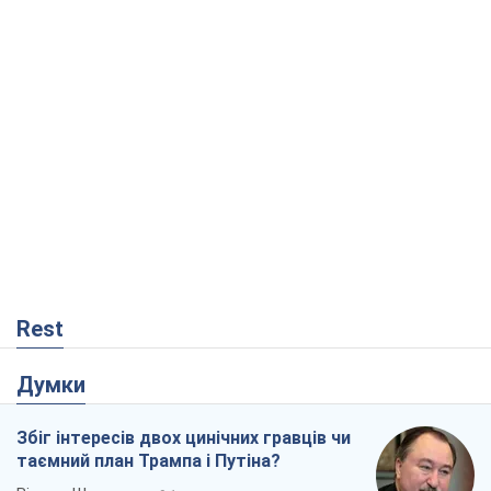
Rest
Думки
Збіг інтересів двох цинічних гравців чи
таємний план Трампа і Путіна?
Віктор Швець
9,1 т.
Мінськ готується до функціонування в
умовах масштабної воєнної кризи
Олександр Левченко
14,7 т.
Ні зброї, ні людей: як Лукашенко будує