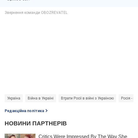
Україна
Війна в Україні
Втрати Росії в війні з Україною
Росія - кр
Редакційна політика