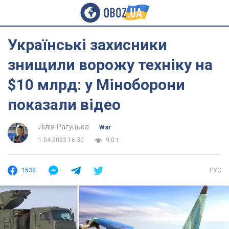
Українські захисники
знищили ворожу техніку на
$10 млрд: у Міноборони
показали відео
Лілія Рагуцька
War
1.04.2022 16:30
9,0 т.
1532
РУС