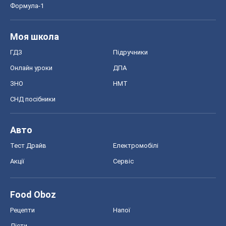
Авто
Тест Драйв
Електромобілі
Акції
Сервіс
Food Oboz
Рецепти
Напої
Дієти
Економіка
Ринки та компанії
Макроекономіка
MedOboz
Новини медицини
MAMACLUB