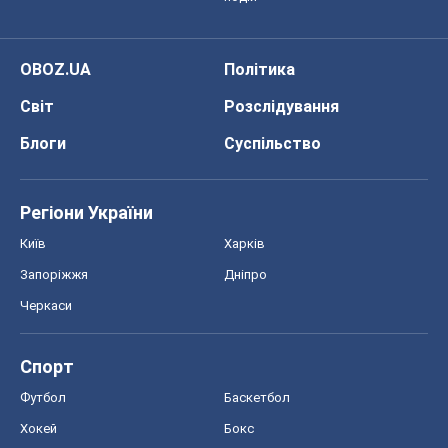
Регіони України
Київ
Харків
Запоріжжя
Дніпро
Черкаси
Спорт
Футбол
Баскетбол
Хокей
Бокс
Формула-1
Моя школа
ГДЗ
Підручники
Онлайн уроки
ДПА
ЗНО
НМТ
СНД посібники