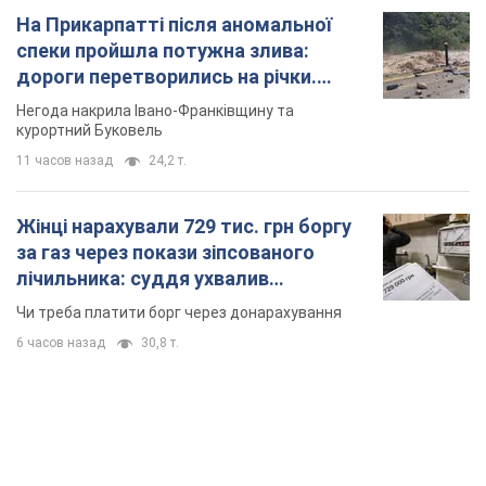
Жінці нарахували 729 тис. грн боргу
за газ через покази зіпсованого
лічильника: суддя ухвалив
неочікуване рішення
Чи треба платити борг через донарахування
6 часов назад
30,8 т.