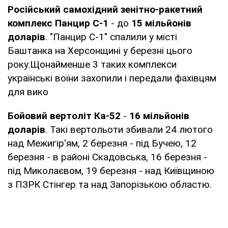
Російський самохідний зенітно-ракетний
комплекс Панцир С-1
- до
15 мільйонів
доларів
. "Панцир С-1" спалили у місті
Баштанка на Херсонщині у березні цього
року.Щонайменше 3 таких комплекси
українські воїни захопили і передали фахівцям
для вико
Бойовий вертоліт Ка-52
-
16 мільйонів
доларів
. Такі вертольоти збивали 24 лютого
над Межигір'ям, 2 березня - під Бучею, 12
березня - в районі Скадовська, 16 березня -
під Миколаєвом, 19 березня - над Київщиною
з ПЗРК Стінгер та над Запорізькою областю.