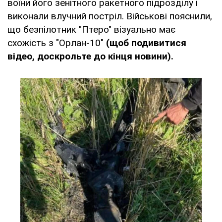
воїни його зенітного ракетного підрозділу і
виконали влучний постріл. Військові пояснили,
що безпілотник "Птеро" візуально має
схожість з "Орлан-10"
(щоб подивитися
відео, доскрольте до кінця новини).