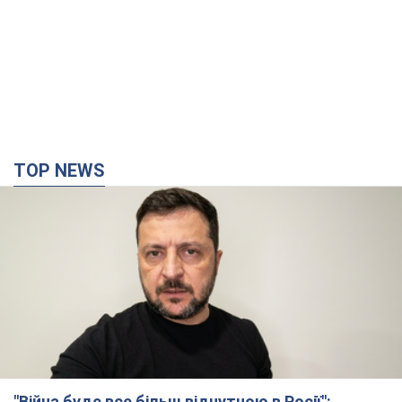
TOP NEWS
"Війна буде все більш відчутною в Росії":