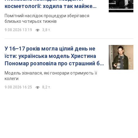
косметології: ходила так майже
місяць
Помітний наслідок процедури зберігався
близько чотирьох тижнів
9.08.2026 13:19
3,8 т.
У 16–17 років могла цілий день не
їсти: українська модель Христина
Пономар розповіла про страшний бік
модельної кар’єри
Модель зізналася, які гонорари отримують її
колеги
9.08.2026 16:25
8,2 т.