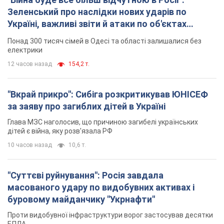
Зеленський про наслідки нових ударів по
Україні, важливі звіти й атаки по об'єктах
ворога. Відео
Понад 300 тисяч сімей в Одесі та області залишалися без
електрики
12 часов назад
154,2 т.
"Вкрай прикро": Сибіга розкритикував ЮНІСЕФ
за заяву про загиблих дітей в Україні
Глава МЗС наголосив, що причиною загибелі українських
дітей є війна, яку розв'язала РФ
10 часов назад
10,6 т.
"Суттєві руйнування": Росія завдала
масованого удару по видобувних активах і
буровому майданчику "Укрнафти"
Проти видобувної інфраструктури ворог застосував десятки
БПЛА