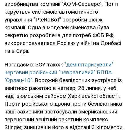
виробництва компанії "АФМ-Серверс". Політ
керується системою автоматичного
управління "PteRoBot" розробки цієї ж
компанії. Одна з моделей сімейства була
секретно розроблена для потреб ФСБ РФ,
використовувалася Росією у війні на Донбасі
та в Сирії.
Нагадаємо: ЗСУ також
"демілітаризували"
черговий російський "невразливий" БПЛА
"Орлан-10".
Ворожий безпілотник зустрівся із
зенітною ракетою в четвер, 28 липня, у небі
над Ізюмським районом Харківської області.
Проти російського дрона проти безпілотника
наші захисники застосували американський
переносний зенітний ракетний комплекс
Stinger, знищивши його з відстані 3 кілометри.