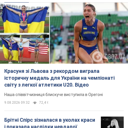
Красуня зі Львова з рекордом виграла
історичну медаль для України на чемпіонаті
світу з легкої атлетики U20. Відео
Наша співвітчизниця блискуче виступила в Орегоні
9.08.2026 09:32
72,4 т.
Брітні Спірс зізналася в уколах краси
і показала наслідки невдалої