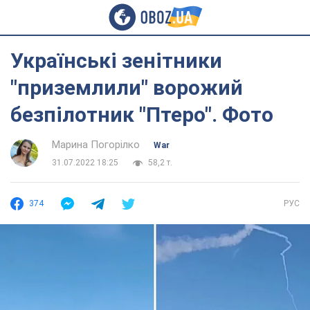
Українські зенітники
"приземлили" ворожий
безпілотник "Птеро". Фото
Марина Погорілко
War
31.07.2022 18:25
58,2 т.
374
РУС