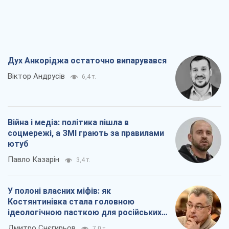
Дух Анкоріджа остаточно випарувався
Віктор Андрусів
6,4 т.
Війна і медіа: політика пішла в
соцмережі, а ЗМІ грають за правилами
ютуб
Павло Казарін
3,4 т.
У полоні власних міфів: як
Костянтинівка стала головною
ідеологічною пасткою для російських
окупантів
Дмитро Снєгирьов
7,0 т.