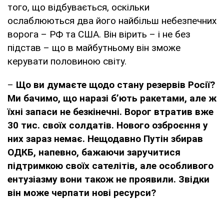
того, що відбувається, оскільки
ослаблюються два його найбільш небезпечних
ворога – РФ та США. Він вірить – і не без
підстав – що в майбутньому він зможе
керувати половиною світу.
–
Що ви думаєте щодо стану резервів Росії?
Ми бачимо, що наразі б’ють ракетами, але ж
їхні запаси не безкінечні. Ворог втратив вже
30 тис. своїх солдатів. Нового озброєння у
них зараз немає. Нещодавно Путін збирав
ОДКБ, напевно, бажаючи заручитися
підтримкою своїх сателітів, але особливого
ентузіазму вони також не проявили. Звідки
він може черпати нові ресурси?