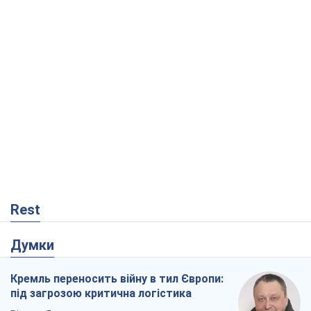
Rest
Думки
Кремль переносить війну в тил Європи:
під загрозою критична логістика
Віктор Ягун
6,2 т.
На якому боці історії виступає Дональд
Трамп?
Віктор Каспрук
5,9 т.
Як атаки Сил оборони України
скоротили експорт російських
нафтопродуктів