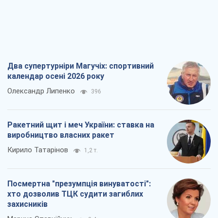
виробництво власних ракет
Кирило Татарінов
1,2 т.
Посмертна "презумпція винуватості":
хто дозволив ТЦК судити загиблих
захисників
Марина Ставнійчук
3,4 т.
Росія прагне деморалізувати
український тил. Що варто собі
нагадати
Юрій Богданов
2,1 т.
Всі думки