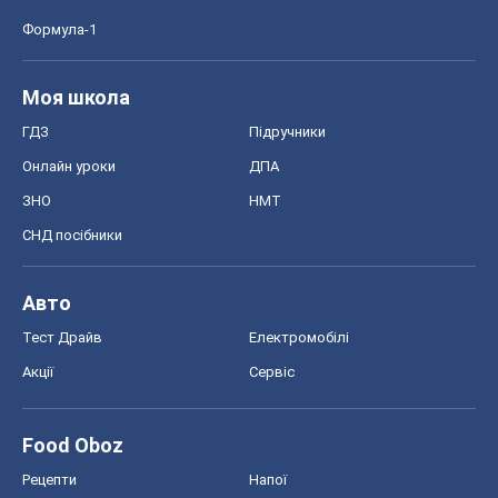
Авто
Тест Драйв
Електромобілі
Акції
Сервіс
Food Oboz
Рецепти
Напої
Дієти
Економіка
Ринки та компанії
Макроекономіка
MedOboz
Новини медицини
MAMACLUB