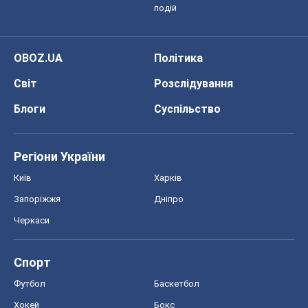
Запоріжжя
Дніпро
Черкаси
Спорт
Футбол
Баскетбол
Хокей
Бокс
Формула-1
Моя школа
ГДЗ
Підручники
Онлайн уроки
ДПА
ЗНО
НМТ
СНД посібники