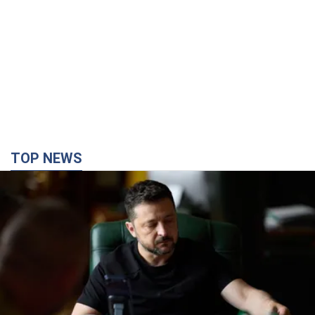
Норвегія допоможе Україні з посиленням ППО і
захистом від балістики: Зеленський розкрив
деталі
Україна та Норвегія координують подальші кроки у сфері
оборони та очікують на нові домовленості в межах
стратегічного партнерства
2 часа назад
6,6 т.
Херсон повністю лишився без світла, у Львові