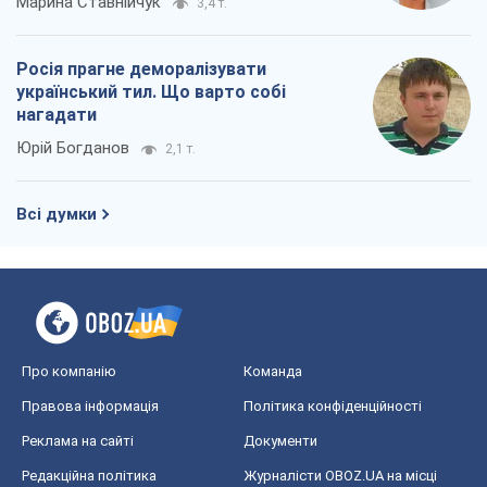
Про компанію
Команда
Правова інформація
Політика конфіденційності
Реклама на сайті
Документи
Редакційна політика
Журналісти OBOZ.UA на місці
подій
OBOZ.UA
Політика
Світ
Розслідування
Блоги
Суспільство
Регіони України
Київ
Харків