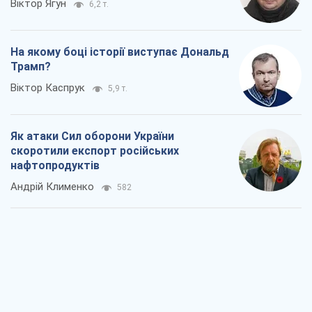
Андрій Клименко
582
Два супертурніри Магучіх: спортивний
календар осені 2026 року
Олександр Липенко
396
Ракетний щит і меч України: ставка на