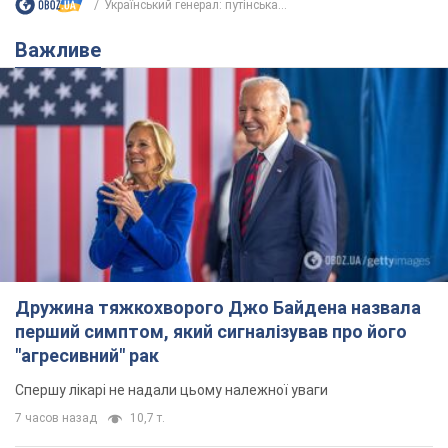
Дружина тяжкохворого Джо Байдена назвала
перший симптом, який сигналізував про його
"агресивний" рак
Спершу лікарі не надали цьому належної уваги
7 часов назад
10,7 т.
Її вбила Росія: померла 13-річна
дівчинка, поранена внаслідок
російської атаки на Сумщину. Фото
Того дня під час російського обстрілу загинули
її брат, вітчим та бабуся
7 часов назад
9,2 т.
Чому в СРСР лікарі носили лише білі
халати