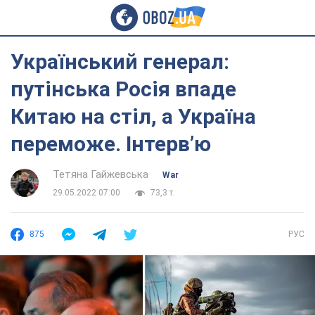
Український генерал:
путінська Росія впаде
Китаю на стіл, а Україна
переможе. Інтерв’ю
Тетяна Гайжевська
War
29.05.2022 07:00
73,3 т.
875
РУС