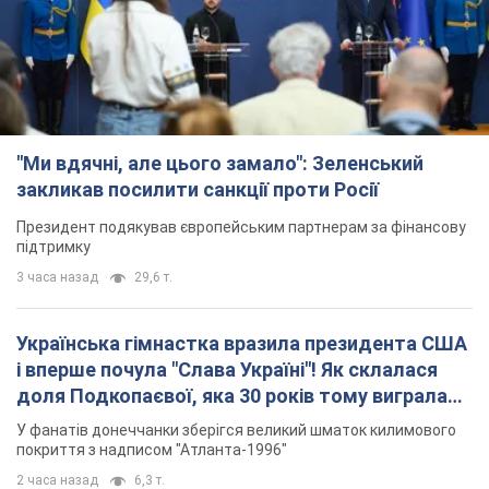
Президент подякував європейським партнерам за фінансову
підтримку
3 часа назад
29,6 т.
Українська гімнастка вразила президента США
і вперше почула "Слава Україні"! Як склалася
доля Подкопаєвої, яка 30 років тому виграла
"золото" Олімпіади
У фанатів донеччанки зберігся великий шматок килимового
покриття з надписом "Атланта-1996"
2 часа назад
6,3 т.
Дбала про учнів та підтримувала педагогів:
внаслідок удару РФ по Київщині загинула
директорка київського ліцею, її чоловік та онук
Вічна пам'ять жертвам російського терору
7 часов назад
18,3 т.