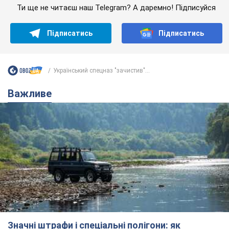
Значні штрафи і спеціальні полігони: як
проблему джипінгу вирішують за кордоном
Україні не завадить взяти приклад із країн Європи
8.08.2026 05:10
2,0 т.
На Прикарпатті після аномальної
спеки пройшла потужна злива:
дороги перетворились на річки.