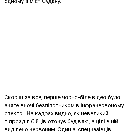
одному з міст Судану.
Скоріш за все, перше чорно-біле відео було
зняте вночі безпілотником в інфрачервоному
спектрі. На кадрах видно, як невеликий
підрозділ бійців оточує будівлю, а цілі в ній
виділено червоним. Один зі спецназівців