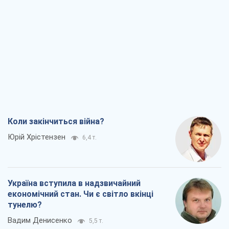
Коли закінчиться війна?
Юрій Хрістензен
6,4 т.
Україна вступила в надзвичайний
економічний стан. Чи є світло вкінці
тунелю?
Вадим Денисенко
5,5 т.
Чий буде Крим, той і переможе (NSJ), а
українських футбольних чиновників
можуть назвати вбивцями
Олександр Кірш
5,5 т.
Захід проспав загрозу: Росія може