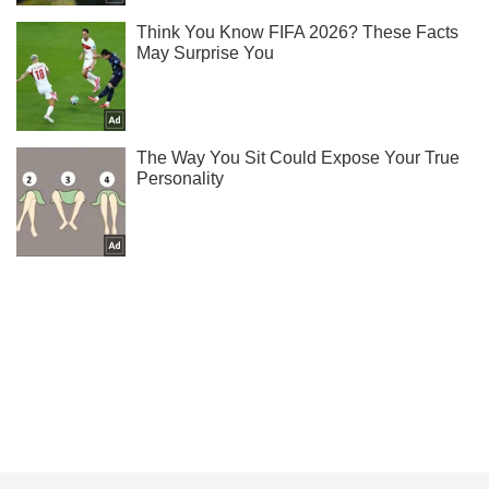
Ти ще не читаєш наш Telegram? А даремно! Підписуйся
Підписатись
Підписатись
Український спецназ "зачистив"...
Важливе