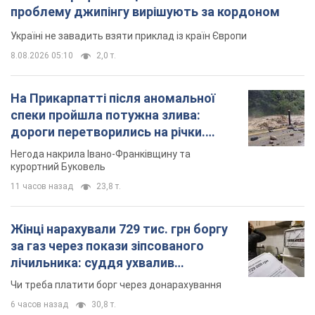
Відео
Негода накрила Івано-Франківщину та
курортний Буковель
11 часов назад
23,8 т.
Жінці нарахували 729 тис. грн боргу
за газ через покази зіпсованого
лічильника: суддя ухвалив
неочікуване рішення
Чи треба платити борг через донарахування
6 часов назад
30,8 т.