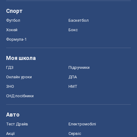
ГДЗ
Підручники
Онлайн уроки
ДПА
ЗНО
НМТ
СНД посібники
Авто
Тест Драйв
Електромобілі
Акції
Сервіс
Food Oboz
Рецепти
Напої
Дієти
Економіка