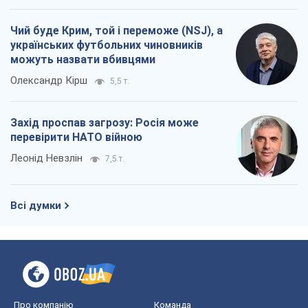
перевірити НАТО війною
Леонід Невзлін
7,5 т.
Всі думки
Про компанію
Команда
Правова інформація
Політика конфіденційності
Реклама на сайті
Документи
Редакційна політика
Журналісти OBOZ.UA на місці
подій
OBOZ.UA
Політика