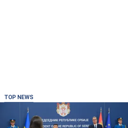
TOP NEWS
"Ми вдячні, але цього замало": Зеленський
закликав посилити санкції проти Росії