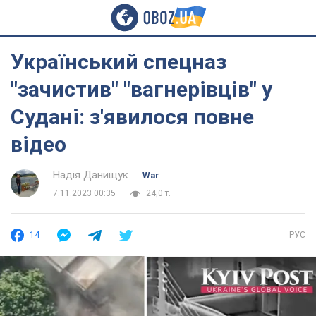
Український спецназ
"зачистив" "вагнерівців" у
Судані: з'явилося повне
відео
Надія Данищук
War
7.11.2023 00:35
24,0 т.
14
РУС