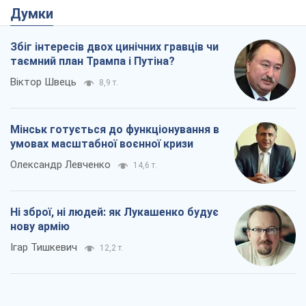
умовах масштабної воєнної кризи
Олександр Левченко
14,6 т.
Ні зброї, ні людей: як Лукашенко будує
нову армію
Ігар Тишкевич
12,2 т.