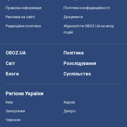
Світ
Розслідування
Блоги
Суспільство
Регіони України
Київ
Харків
Запоріжжя
Дніпро
Черкаси
Спорт
Футбол
Баскетбол
Хокей
Бокс
Формула-1
Моя школа