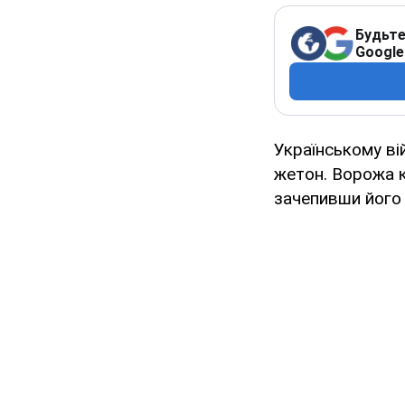
Будьте
Google
Українському ві
жетон. Ворожа к
зачепивши його 