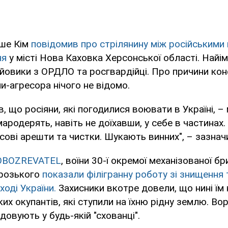
іше Кім
повідомив про стрілянину між російськими 
ня
у місті Нова Каховка Херсонської області. Найімо
йовики з ОРДЛО та росгвардійці. Про причини кон
и-агресора нічого не відомо.
, що росіяни, які погодилися воювати в Україні, –
мародерять, навіть не доїхавши, у себе в частинах. 
сові арешти та чистки. Шукають винних", – зазначи
OBOZREVATEL
, воїни 30-ї окремої механізованої бр
розького
показали філігранну роботу зі знищення 
ході України.
Захисники вкотре довели, що нині їм 
их окупантів, які ступили на їхню рідну землю. Во
ідовують у будь-якій "схованці".