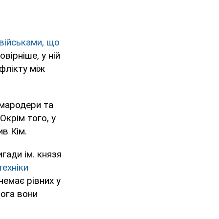
військами, що
вірніше, у ній
флікту між
 мародери та
Окрім того, у
в Кім.
игади ім. князя
техніки
немає рівних у
рога вони