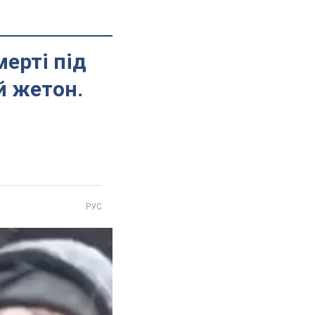
мерті під
й жетон.
РУС