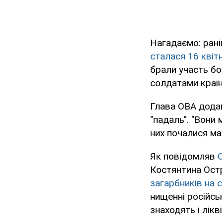
Нагадаємо: ран
сталася 16 квіт
брали участь бо
солдатами країн
Глава ОВА додав
"падаль". "Вони 
них почалися ма
Як повідомляв
Костянтина Ост
загарбників на с
нищенні російськ
знаходять і лікв