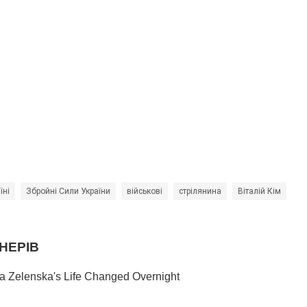
їні
Збройні Сили України
військові
стрілянина
Віталій Кім