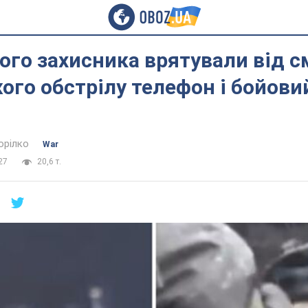
ого захисника врятували від с
ого обстрілу телефон і бойови
орілко
War
27
20,6 т.