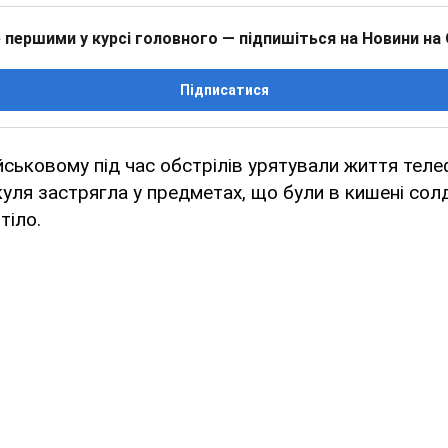
 першими у курсі головного — підпишіться на Новини на
Підписатися
йськовому під час обстрілів урятували життя теле
уля застрягла у предметах, що були в кишені солд
тіло.