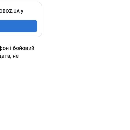
 OBOZ.UA у
фон і бойовий
ата, не