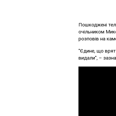
Пошкоджені тел
очільником Мико
розповів на каме
"Єдине, що врят
видали", – зазн