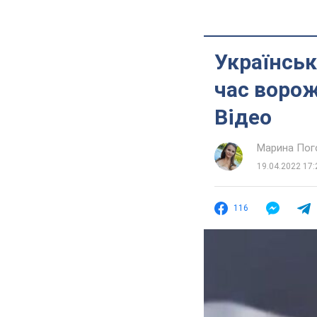
Українськ
час ворож
Відео
Марина Пог
19.04.2022 17:
116