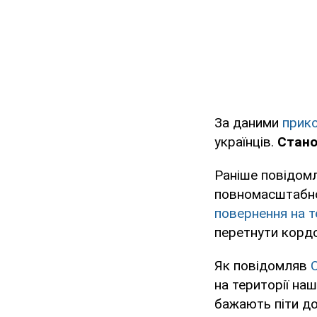
За даними
прик
українців.
Стано
Раніше повідомл
повномасштабно
повернення на т
перетнути кордо
Як повідомляв
на території на
бажають піти до