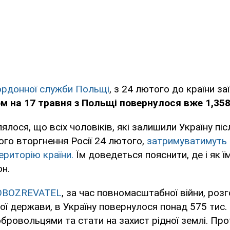
ордонної служби Польщі
, з 24 лютого до країни за
м на 17 травня з Польщі повернулося вже 1,358
ялося, що всіх чоловіків, які залишили Україну піс
го вторгнення Росії 24 лютого,
затримуватимуть 
ериторію країни.
Їм доведеться пояснити, де і як ї
н.
OBOZREVATEL
, за час повномасштабної війни, роз
шої держави, в Україну повернулося понад 575 тис. 
бровольцями та стати на захист рідної землі. Прот