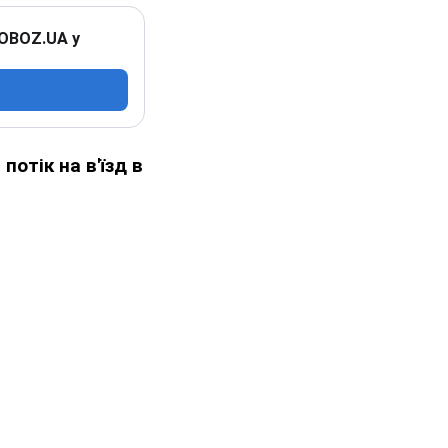
 OBOZ.UA у
потік на в'їзд в