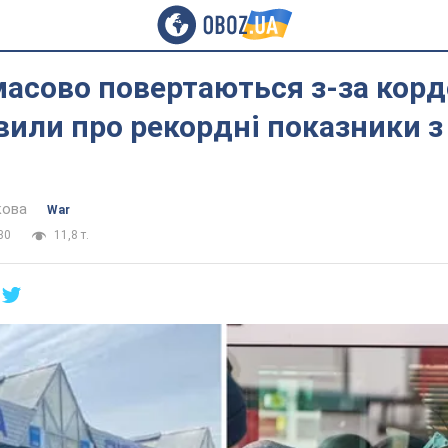
масово повертаються з-за корд
или про рекордні показники з
кова
War
30
11,8 т.