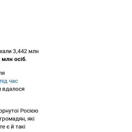
їхали 3,442 млн
 млн осіб
.
ля
під час
м вдалося
горнутої Росією
громадян, які
е є й такі