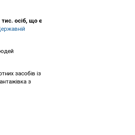
 тис. осіб, що є
ержавній
людей
тних засобів із
антажівка з