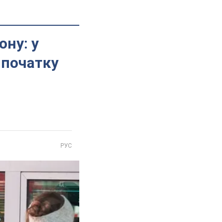
ону: у
 початку
РУС