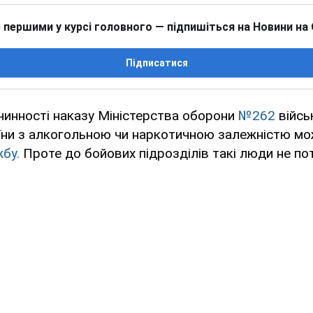
 першими у курсі головного — підпишіться на Новини на
Підписатися
чинності наказу Міністерства оборони
№262
війсь
їни з алкогольною чи наркотичною залежністю мо
жбу.
Проте до бойових підрозділів такі люди не по