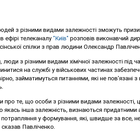
юдей з різними видами залежності зможуть призи
 в ефірі телеканалу
"Київ"
розповів виконавчий ди
ьсінської спілки з прав людини Олександр Павлічен
, люди з різними видами хімічної залежності під ч
инитися на службі у військових частинах забезпече
ірно, займатимуться питаннями, які не пов'язані 
ь.
 про те, що особи з різними видами залежності, 
бо якась інша залежність, визнаються придатними
потрапляння у формування, які, швидше за все, н
– сказав Павліченко.