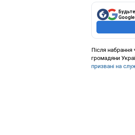
Будьте
Google
Після набрання 
громадяни Укра
призвані на слу