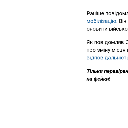
Раніше повідомл
мобілізацію.
Він
оновити військо
Як повідомляв O
про зміну місця
відповідальніст
Тільки перевіре
на фейки!