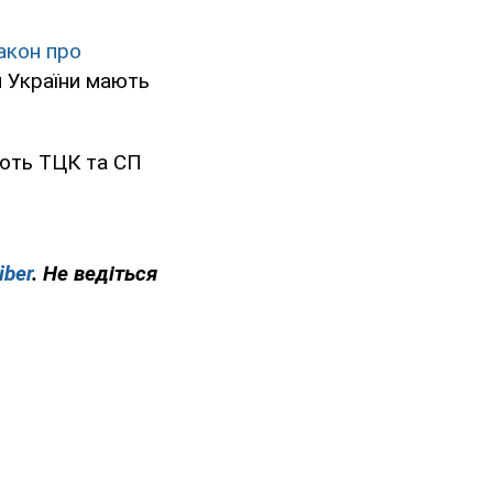
акон про
и України мають
яють ТЦК та СП
iber
. Не ведіться