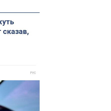
жуть
 сказав,
РУС