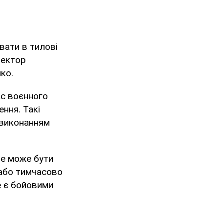
вати в тилові
ректор
ко.
ас воєнного
ння. Такі
з виконанням
це може бути
 або тимчасово
е є бойовими