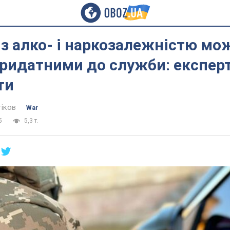
 з алко- і наркозалежністю мо
ридатними до служби: експерт
ти
тіков
War
5
5,3 т.