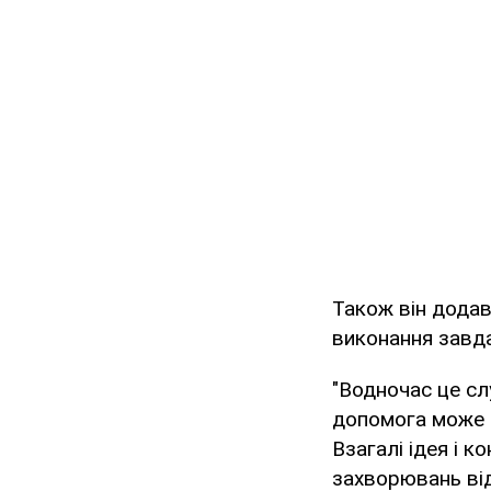
Також він дода
виконання завда
"Водночас це сл
допомога може б
Взагалі ідея і 
захворювань від