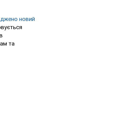
аджено новий
овується
в
ам та