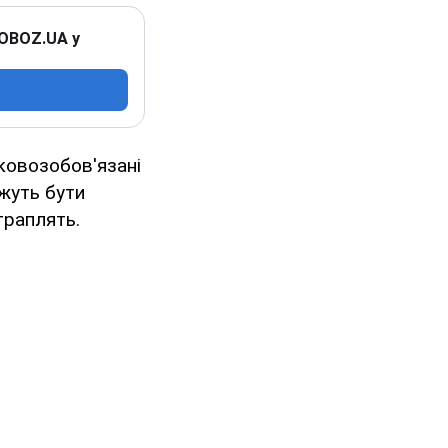
 OBOZ.UA у
ковозобов'язані
жуть бути
траплять.