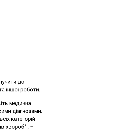
лучити до
а іншої роботи.
віть медична
кими діагнозами.
всіх категорій
в хвороб" , –