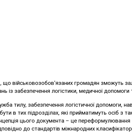
в, що військовозобов'язаних громадян зможуть за
нь із забезпечення логістики, медичної допомоги т
ужба тилу, забезпечення логістичної допомоги, на
ути в тих підрозділах, які прийматимуть осіб з та
концепція цього документа – це переформулювання 
повідно до стандартів міжнародних класифікаторі