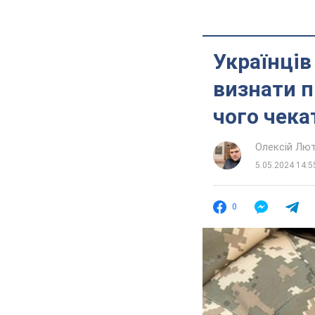
Українців
визнати п
чого чека
Олексій Лю
5.05.2024 14:5
0