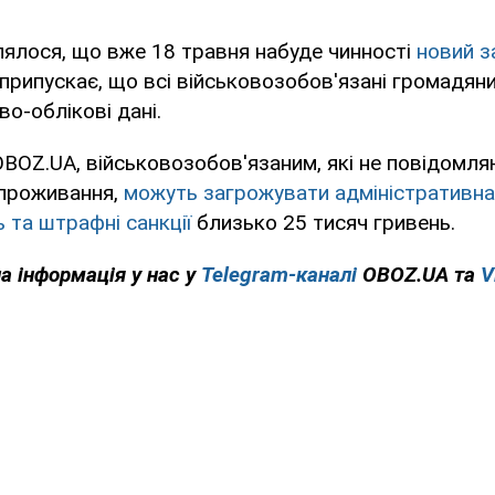
ялося, що вже 18 травня набуде чинності
новий з
 припускає, що всі військовозобов'язані громадян
во-облікові дані.
BOZ.UA, військовозобов'язаним, які не повідомл
 проживання,
можуть загрожувати адміністративна
ь та штрафні санкції
близько 25 тисяч гривень.
на інформація у нас у
Telegram-каналі
OBOZ.UA та
V