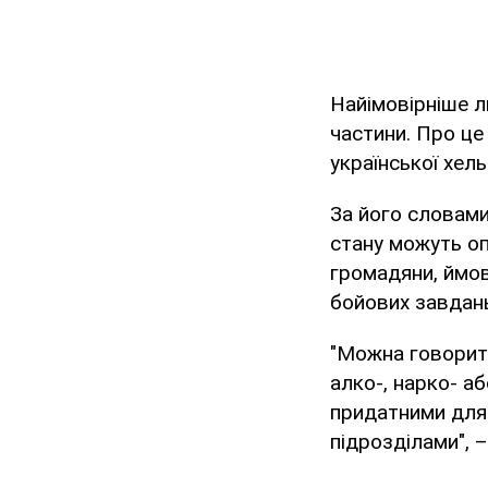
Найімовірніше л
частини. Про це
української хел
За його словами
стану можуть оп
громадяни, ймов
бойових завдан
"Можна говорити
алко-, нарко- а
придатними для 
підрозділами", 