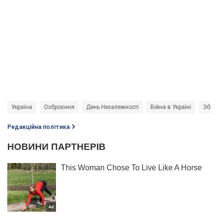
Україна
Озброєння
День Незалежності
Війна в Україні
Зброй
Редакційна політика