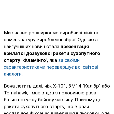
Ми значно розширюємо виробничі лінії та
номенклатуру виробленої зброї. Однією з
найгучніших новин стала
презентація
крилатої дозвукової ракети сухопутного
старту "Фламінго"
, яка
за своїми
характеристиками перевершує всі світові
аналоги
.
Вона летить далі, ніж Х-101, 3М14 "Калібр" або
Tomahawk, і має в два з половиною раза
більш потужну бойову частину. Причому це
ракета сухопутного старту, що в рази
ускладнює фіксацію виведення її пускової. Але