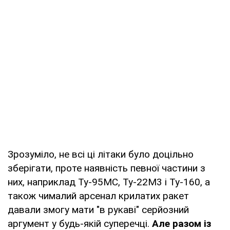
Зрозуміло, не всі ці літаки було доцільно
зберігати, проте наявність певної частини з
них, наприклад Ту-95МС, Ту-22М3 і Ту-160, а
також чималий арсенал крилатих ракет
давали змогу мати "в рукаві" серйозний
аргумент у будь-якій суперечці.
Але разом із