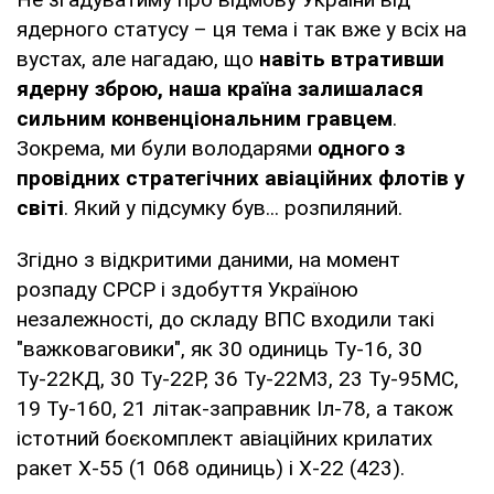
ядерного статусу – ця тема і так вже у всіх на
вустах, але нагадаю, що
навіть втративши
ядерну зброю, наша країна залишалася
сильним конвенціональним гравцем
.
Зокрема, ми були володарями
одного з
провідних стратегічних авіаційних флотів у
світі
. Який у підсумку був... розпиляний.
Згідно з відкритими даними, на момент
розпаду СРСР і здобуття Україною
незалежності, до складу ВПС входили такі
"важковаговики", як 30 одиниць Ту-16, 30
Ту-22КД, 30 Ту-22Р, 36 Ту-22М3, 23 Ту-95МС,
19 Ту-160, 21 літак-заправник Іл-78, а також
істотний боєкомплект авіаційних крилатих
ракет Х-55 (1 068 одиниць) і Х-22 (423).