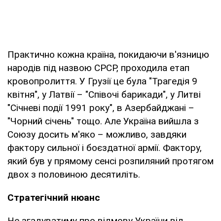
Практично кожна країна, покидаючи в'язницю
народів під назвою СРСР, проходила етап
кровопролиття. У Грузії це була "Трагедія 9
квітня", у Латвії – "Співочі барикади", у Литві
"Січневі події 1991 року", в Азербайджані –
"Чорний січень" тощо. Але Україна вийшла з
Союзу досить м'яко – можливо, завдяки
фактору сильної і боєздатної армії. Фактору,
який був у прямому сенсі розпиляний протягом
двох з половиною десятиліть.
Стратегічний нюанс
Не згадуватиму про відмову України від