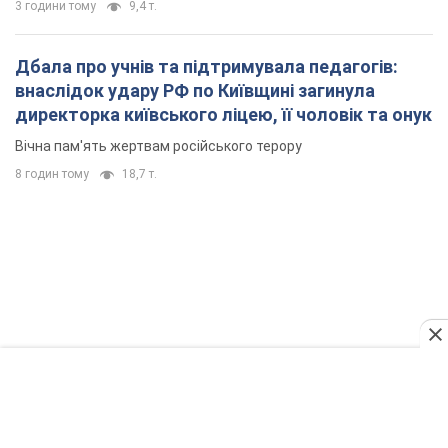
3 години тому
9,4 т.
Дбала про учнів та підтримувала педагогів:
внаслідок удару РФ по Київщині загинула
директорка київського ліцею, її чоловік та онук
Вічна пам'ять жертвам російського терору
8 годин тому
18,7 т.