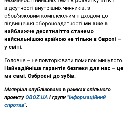
незмінності нинішніх темпів розвитку ВПК і
відсутності внутрішніх чинників, з
обов'язковим комплексним підходом до
підвищення обороноздатності
ми вже в
найближче десятиліття станемо
найсильнішою країною не тільки в Європі –
у світі.
Головне – не повторювати помилок минулого.
Найнадійніша гарантія безпеки для нас – це
ми самі. Озброєні до зубів.
Матеріал опубліковано в рамках спільного
проекту
OBOZ.UA
і групи
"Інформаційний
спротив"
.