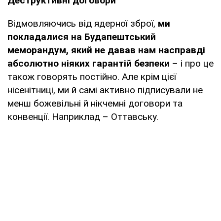
Деструктивні договори
Відмовляючись від ядерної зброї,
ми
покладалися на Будапештський
меморандум, який не давав нам насправді
абсолютно ніяких гарантій безпеки
– і про це
також говорять постійно. Але крім цієї
нісенітниці, ми й самі активно підписували не
менш божевільні й нікчемні договори та
конвенції. Наприклад – Оттавську.