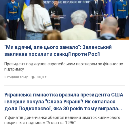
"Ми вдячні, але цього замало": Зеленський
закликав посилити санкції проти Росії
Президент подякував європейським партнерам за фінансову
підтримку
3 години тому
38,3 т.
Українська гімнастка вразила президента США
і вперше почула "Слава Україні"! Як склалася
доля Подкопаєвої, яка 30 років тому виграла
"золото" Олімпіади
У фанатів донеччанки зберігся великий шматок килимового
покриття з надписом "Атланта-1996"