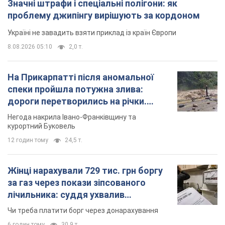
Значні штрафи і спеціальні полігони: як
проблему джипінгу вирішують за кордоном
Україні не завадить взяти приклад із країн Європи
8.08.2026 05:10
2,0 т.
На Прикарпатті після аномальної
спеки пройшла потужна злива:
дороги перетворились на річки.
Відео
Негода накрила Івано-Франківщину та
курортний Буковель
12 годин тому
24,5 т.
Жінці нарахували 729 тис. грн боргу
за газ через покази зіпсованого
лічильника: суддя ухвалив
неочікуване рішення
Чи треба платити борг через донарахування
6 годин тому
30,9 т.