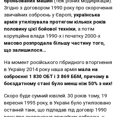
броньованих машин
(теж різних модифікацій).
Згідно з договором 1990 року про скорочення
звичайних озброєнь у Європі,
українська
армія утилізувала протягом кількох років
половину цієї бойової техніки
, а потім
корупційна влада 1990-х і початку 2000-х
масово розпродала більшу частину того,
що залишилося...
На момент російського гібридного вторгнення
в Україну 2014 року наша армія
мала на
озброєнні 1 830 ОБТ і 3 869 ББМ, причому в
боєздатному стані було менш ніж 50% з них!
Скоро буде сумний ювілей. 30 років тому, 19
вересня 1995 року, в Україні було утилізовано
останній танк, що підпадав під договір 1990
року про скорочення звичайних озброєнь у