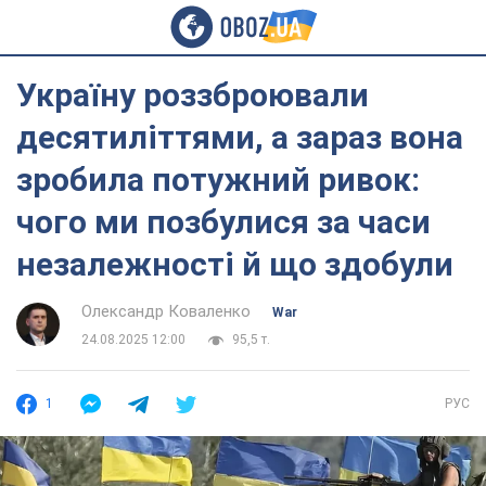
Україну роззброювали
десятиліттями, а зараз вона
зробила потужний ривок:
чого ми позбулися за часи
незалежності й що здобули
Олександр Коваленко
War
24.08.2025 12:00
95,5 т.
1
РУС