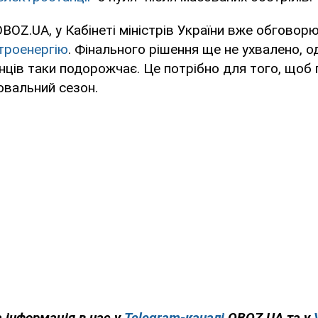
BOZ.UA, у Кабінеті міністрів України вже обгово
троенергію
. Фінального рішення ще не ухвалено, од
їнців таки подорожчає. Це потрібно для того, щоб
ювальний сезон.
 інформація в нас у
Telegram-каналі
OBOZ.UA та у