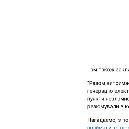
Там також закл
"Разом витрима
генерацію елект
пункти незламно
резюмували в ко
Нагадаємо, з п
підіймали тепло