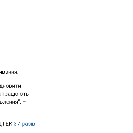
ивання.
ідновити
 запрацюють
влення", –
 ДТЕК
37 разів