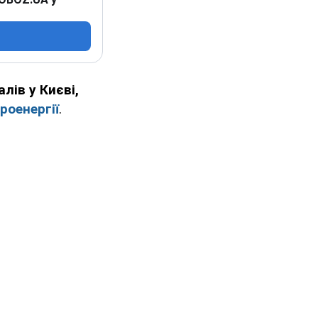
лів у Києві,
роенергії
.