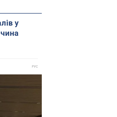
лів у
ичина
РУС