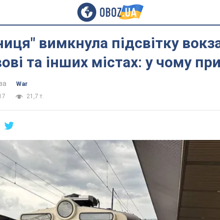
ниця" вимкнула підсвітку вокза
вові та інших містах: у чому пр
ва
War
17
21,7 т.