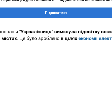
Підписатися
рпорація
"Укрзалізниця" вимкнула підсвітку вокза
х містах
. Це було зроблено
в цілях
економії елект