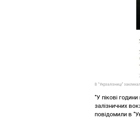
"У пікові годин
залізничних вокз
повідомили в "Ук