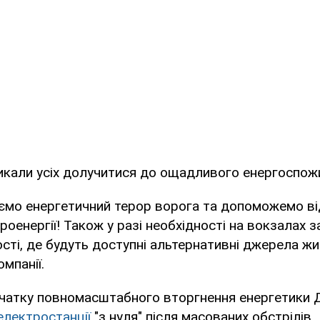
икали усіх долучитися до ощадливого енергоспож
ємо енергетичний терор ворога та допоможемо в
роенергії! Також у разі необхідності на вокзалах
сті, де будуть доступні альтернативні джерела жи
мпанії.
очатку повномасштабного вторгнення енергетики
електростанції
"з нуля" після масованих обстрілів.