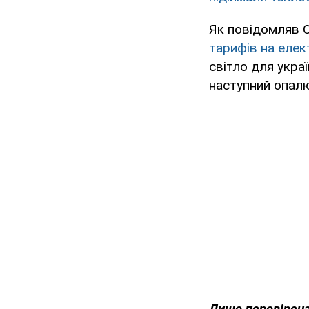
Як повідомляв O
тарифів на елек
світло для укра
наступний опал
Лише перевірена