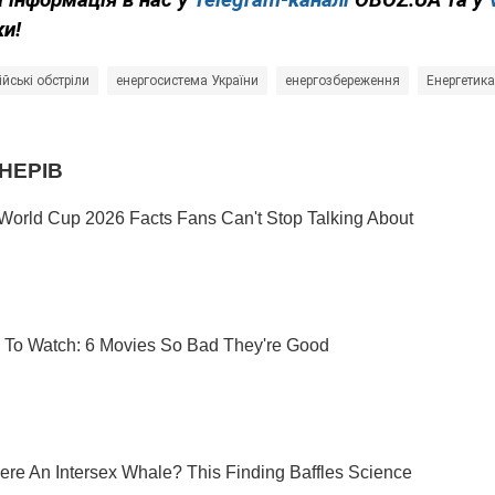
ки!
ійські обстріли
енергосистема України
енергозбереження
Енергетика