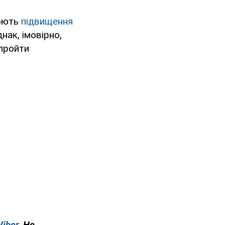
рюють
підвищення
нак, імовірно,
 пройти
Viber
. Не