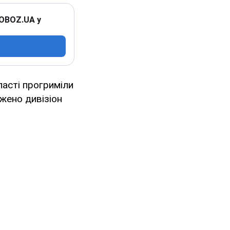
 OBOZ.UA у
ласті прогриміли
жено дивізіон