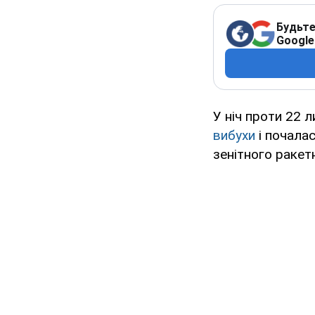
Будьте
Google
У ніч проти 22 
вибухи
і почалас
зенітного ракет