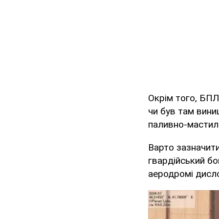
Окрім того, БПЛ
чи був там вин
паливно-мастиль
Варто зазначити
гвардійський бо
аеродромі дисло