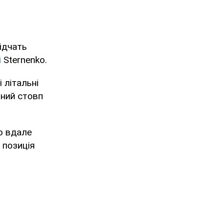
ідчать
і
Sternenko.
 літальні
зний стовп
ро вдале
 позиція