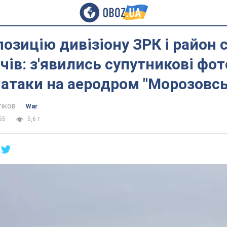
озицію дивізіону ЗРК і район 
ів: з'явились супутникові фот
 атаки на аеродром "Морозовсь
тіков
War
55
5,6 т.