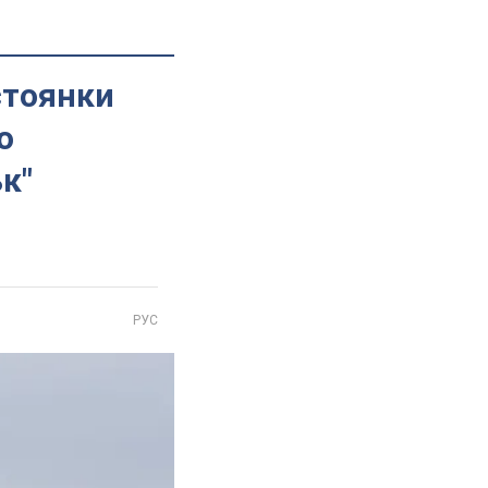
стоянки
о
к"
РУС