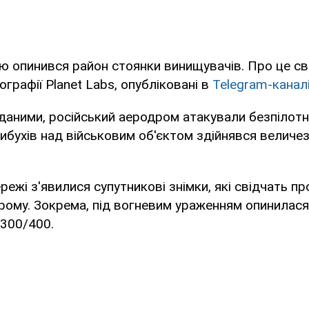
ю опинився район стоянки винищувачів. Про це св
графії Planet Labs, опубліковані в
Telegram-канал
даними, російський аеродром атакували безпілотні
вибухів над військовим об'єктом здійнявся величе
режі з'явилися супутникові знімки, які свідчать п
ому. Зокрема, під вогневим ураженням опинилася
-300/400.