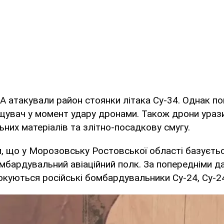
А атакували район стоянки літака Су-34. Однак по
ищувач у момент удару дронами. Також дрони ураз
них матеріалів та злітно-посадкову смугу.
, що у Морозовську Ростовської області базуєть
мбардувальний авіаційний полк. За попередніми да
куються російські бомбардувальники Су-24, Су-2