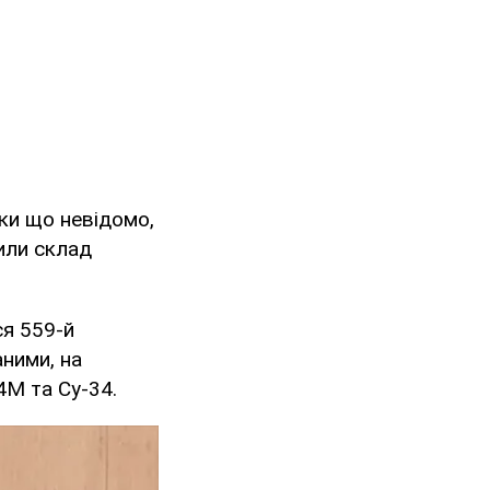
ки що невідомо,
или склад
ся 559-й
ними, на
4М та Су-34.