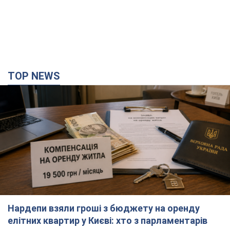
Нардепи взяли гроші з бюджету на оренду
елітних квартир у Києві: хто з парламентарів
просив кошти та де поселився
Як працює особлива соціальна гарантія та хто нею
користується
2 часа назад
16,3 т.
Армія Росії здійснила масовану атаку на Одесу:
горіла історична частина міста, є постраждалі.
Фото та відео