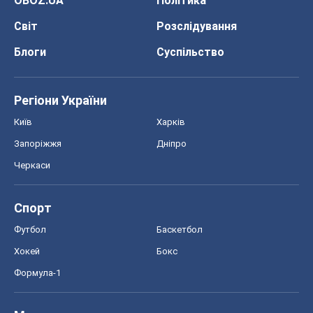
Запоріжжя
Дніпро
Черкаси
Спорт
Футбол
Баскетбол
Хокей
Бокс
Формула-1
Моя школа
ГДЗ
Підручники
Онлайн уроки
ДПА
ЗНО
НМТ
СНД посібники
Авто