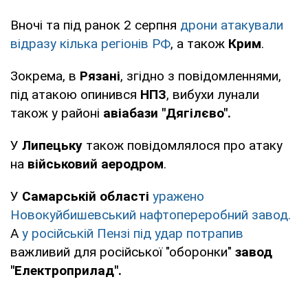
Вночі та під ранок 2 серпня
дрони атакували
відразу кілька регіонів РФ
, а також
Крим
.
Зокрема, в
Рязані
, згідно з повідомленнями,
під атакою опинився
НПЗ
, вибухи лунали
також у районі
авіабази "Дягілєво".
У
Липецьку
також повідомлялося про атаку
на
військовий аеродром
.
У
Самарській області
уражено
Новокуйбишевський нафтопереробний завод.
А
у російській Пензі під удар потрапив
важливий для російської "оборонки"
завод
"Електроприлад".