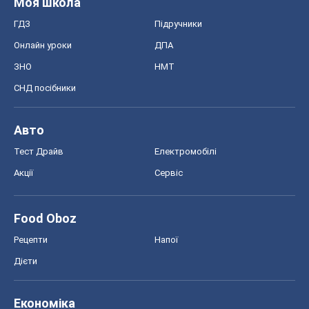
Тест Драйв
Електромобілі
Акції
Сервіс
Food Oboz
Рецепти
Напої
Дієти
Економіка
Ринки та компанії
Макроекономіка
MedOboz
Новини медицини
MAMACLUB
Шоу