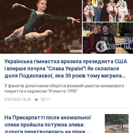
Українська гімнастка вразила президента США
і вперше почула "Слава Україні"! Як склалася
доля Подкопаєвої, яка 30 років тому виграла
"золото" Олімпіади
У фанатів донеччанки зберігся великий шматок килимового
покриття з надписом "Атланта-1996"
8.08.2026 18:30
38,1 т.
На Прикарпатті після аномальної
спеки пройшла потужна злива:
дороги перетворились на річки.
Відео
Негода накрила Івано-Франківщину та
курортний Буковель
8.08.2026 09:27
39,1 т.
Жінці нарахували 729 тис. грн боргу
за газ через покази зіпсованого
лічильника: суддя ухвалив