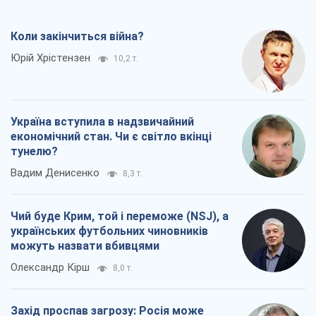
тунелю?
Вадим Денисенко
8,3 т.
Чий буде Крим, той і переможе (NSJ), а
українських футбольних чиновників
можуть назвати вбивцями
Олександр Кірш
8,0 т.
Захід проспав загрозу: Росія може
перевірити НАТО війною
Леонід Невзлін
8,8 т.
Всі думки