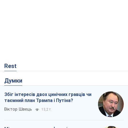
Rest
Думки
Збіг інтересів двох цинічних гравців чи
таємний план Трампа і Путіна?
Віктор Швець
13,2 т.
Мінськ готується до функціонування в
умовах масштабної воєнної кризи
Олександр Левченко
17,8 т.
Ні зброї, ні людей: як Лукашенко будує
нову армію
Ігар Тишкевич
15,1 т.