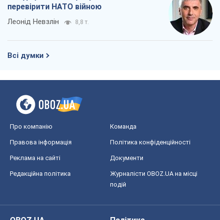
Про компанію
Команда
Правова інформація
Політика конфіденційності
Реклама на сайті
Документи
Редакційна політика
Журналісти OBOZ.UA на місці
подій
OBOZ.UA
Політика
Світ
Розслідування
Блоги
Суспільство
Регіони України
Київ
Харків