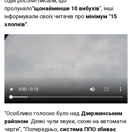
Одні росЗМІ писали, що
пролунало
"щонайменше 10 вибухів
", інші
інформували своїх читачів про
мінімум "15
хлопків"
.
"Особливо голосно було над
Дзержинським
районом
. Деякі чули звуки, схожі на автоматні
черги", "Попередньо,
система ППО збиває