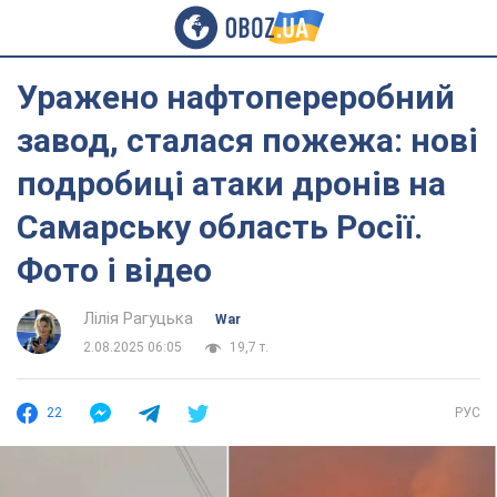
Уражено нафтопереробний
завод, сталася пожежа: нові
подробиці атаки дронів на
Самарську область Росії.
Фото і відео
Лілія Рагуцька
War
2.08.2025 06:05
19,7 т.
22
РУС