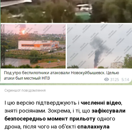
І цю версію підтверджують і
численні відео
,
зняті росіянами. Зокрема, і ті, що
зафіксували
безпосередньо момент прильоту
одного
дрона, після чого на об'єкті
спалахнула