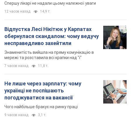
Спершу лікарі не надали цьому належної уваги
12 часов назад
14,9 т.
Відпустка Лесі Нікітюк у Карпатах
обернулася скандалом: чому ведучу
несправедливо захейтили
Знаменитість вийшла на пряму комунікацію в
мережі та розставила всі крапки над "і"
7 часов назад
11,8 т.
Не лише через зарплату: чому
українці не поспішають
погоджуватися на вакансії
Чого найбільше бракує на ринку праці
9 часов назад
3,1 т.