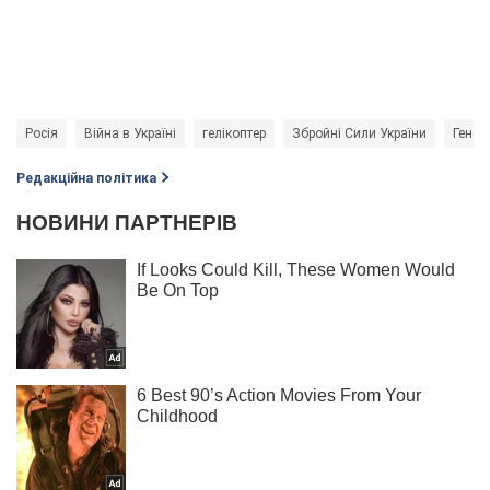
Росія
Війна в Україні
гелікоптер
Збройні Сили України
Генер
Редакційна політика