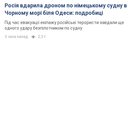
Росія вдарила дроном по німецькому судну в
Чорному морі біля Одеси: подробиці
Під час евакуації екіпажу російські терористи завдали ще
одного удару безпілотником по судну
3 часа назад
2,3 т.