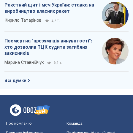
Ракетний щит і меч України: ставка на
виробництво власних ракет
Кирило Татарінов
2,7 т.
Посмертна "презумпція винуватості":
хто дозволив ТЦК судити загиблих
захисників
Марина Ставнійчук
6,1 т.
Всі думки
Про компанію
Команда
Правова інформація
Політика конфіденційності