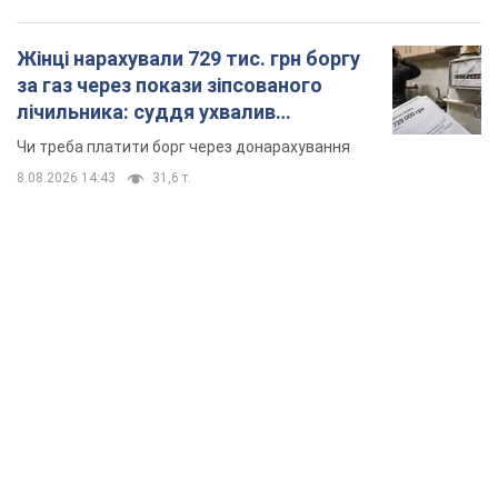
Жінці нарахували 729 тис. грн боргу
за газ через покази зіпсованого
лічильника: суддя ухвалив
неочікуване рішення
Чи треба платити борг через донарахування
8.08.2026 14:43
31,6 т.