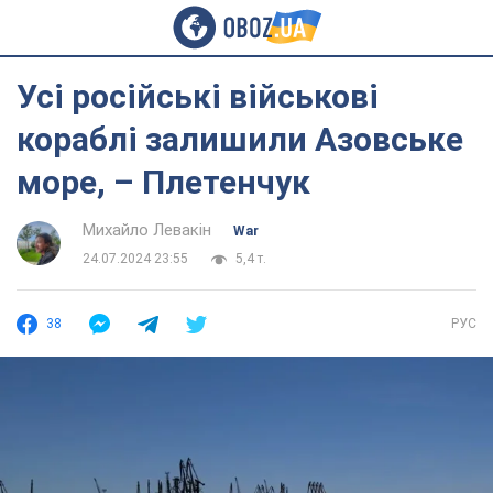
Усі російські військові
кораблі залишили Азовське
море, – Плетенчук
Михайло Левакін
War
24.07.2024 23:55
5,4 т.
38
РУС