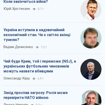
Коли закінчиться війна?
Юрій Хрістензен
8,7 т.
Україна вступила в надзвичайний
економічний стан. Чи є світло вкінці
тунелю?
Вадим Денисенко
7,2 т.
Чий буде Крим, той і переможе (NSJ), а
українських футбольних чиновників
можуть назвати вбивцями
Олександр Кірш
6,9 т.
Захід проспав загрозу: Росія може
перевірити НАТО війною
Леонід Невзлін
8,3 т.