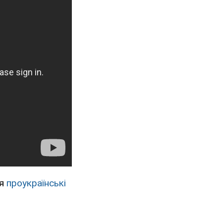
ся
проукраїнські