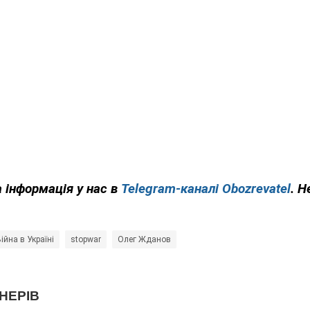
 інформація у нас в
Telegram-каналі Obozrevatel
. Н
ійна в Україні
stopwar
Олег Жданов