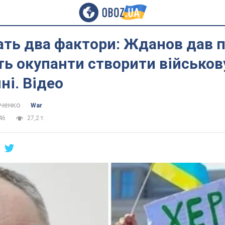
ать два фактори: Жданов дав п
ь окупанти створити військову
і. Відео
нченко
War
46
27,2 т.