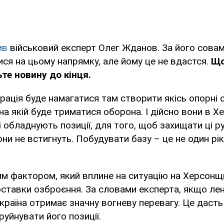
ив
військовий експерт Олег Жданов. За його сова
ися на цьому напрямку, але йому це не вдастся.
Що
те новину до кінця.
рація буде намагатися там створити якісь опорні о
на якій буде триматися оборона. І дійсно вони в Х
 обладнують позиції, для того, щоб захищати ці ру
они не встигнуть. Побудувати базу – це не один рік
м фактором, який вплине на ситуацію на Херсонщи
тавки озброєння. За словами експерта, якщо лен
країна отримає значну вогневу перевагу. Це дасть
руйнувати його позиції.