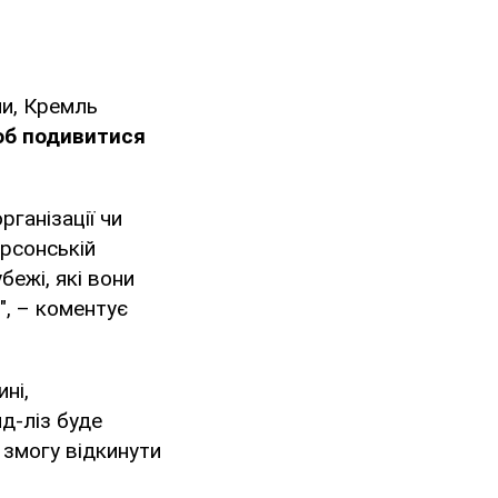
ми, Кремль
б подивитися
рганізації чи
ерсонській
бежі, які вони
", – коментує
ні,
д-ліз буде
 змогу відкинути