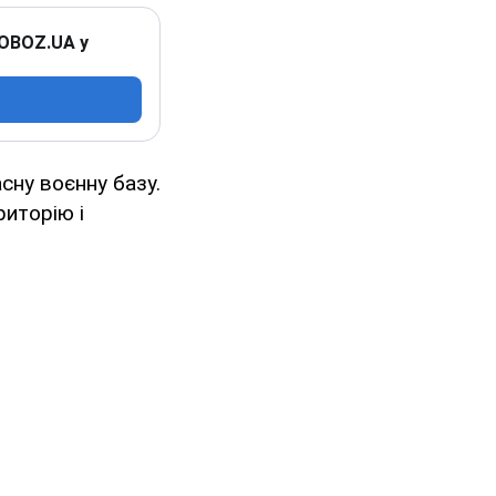
 OBOZ.UA у
сну воєнну базу.
риторію і