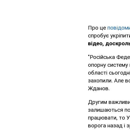
Про це
повідом
спробує укріпит
відео, доскроль
"Російська Феде
опорну систему 
області сьогодні
захопили. Але в
Жданов.
Другим важливи
залишаються пос
працювати, то У
ворога назад і з