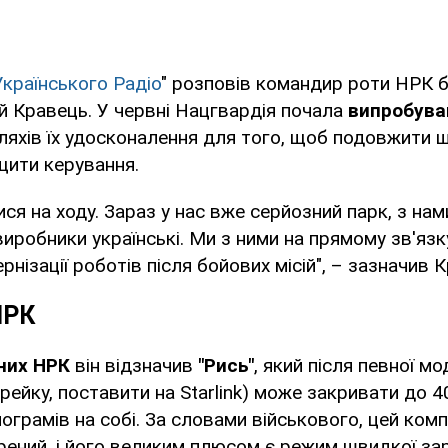
Українського Радіо
" розповів командир роти НРК 
ій Кравець. У червні Нацгвардія почала
випробува
ляхів їх удосконалення для того, щоб подовжити ш
щити керування.
ися на ходу. Зараз у нас вже серйозний парк, з на
 виробники українські. Ми з ними на прямому зв'яз
нізації роботів після бойових місій", – зазначив 
НРК
них НРК
він відзначив
"Рись"
, який після певної мо
рейку, поставити на Starlink) може закривати до 40
лограмів на собі. За словами військового, цей ком
ений, і його великим плюсом є режим швидкої зар