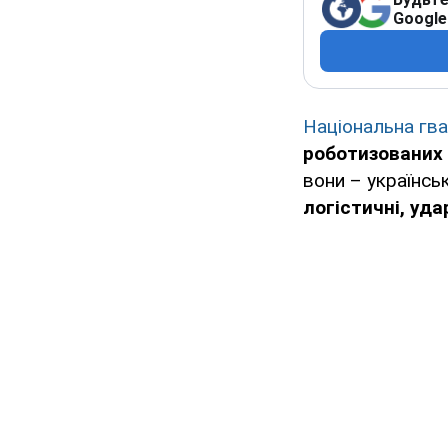
Google
Національна гва
роботизованих
вони – українсь
логістичні, уда