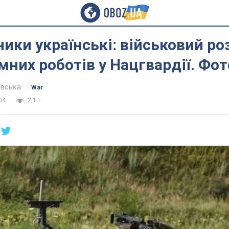
ники українські: військовий ро
мних роботів у Нацгвардії. Фот
евська
War
04
2,1 т.