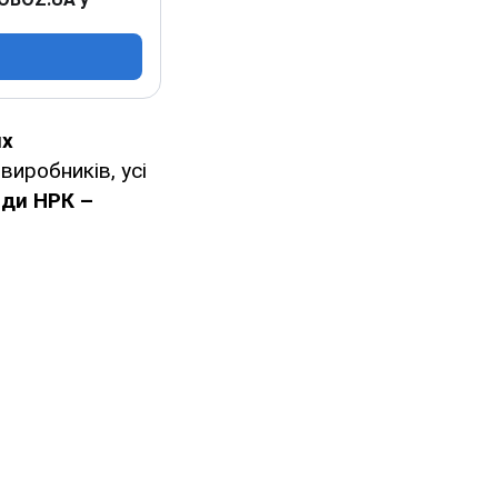
их
виробників, усі
иди НРК –