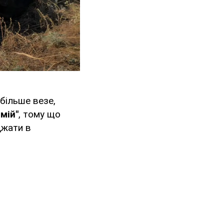
 більше везе,
мій"
, тому що
джати в