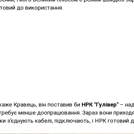
отовий до використання.
 каже Кравець, він поставив би
НРК "Гулівер"
– на
отребує менше доопрацювання. Зараз вони приход
льки з’єднують кабелі, підключають, і НРК готовий 