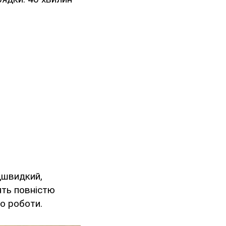
дшвидкий,
ять повністю
до роботи.