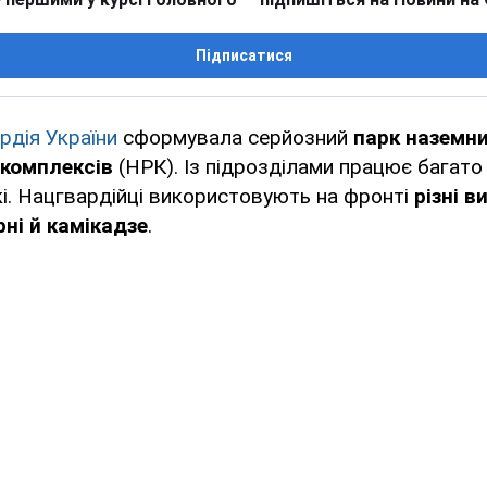
Підписатися
рдія України
сформувала серйозний
парк наземн
 комплексів
(НРК). Із підрозділами працює багато 
кі. Нацгвардійці використовують на фронті
різні в
рні й камікадзе
.