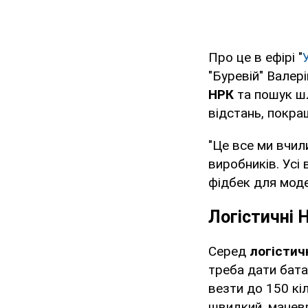
Про це в ефірі "
"Буревій" Валер
НРК
та пошук ш
відстань, покра
"Це все ми вчил
виробників. Усі
фідбек для модер
Логістичні 
Серед
логістич
треба дати бата
везти до 150 кі
швидкий, маневр