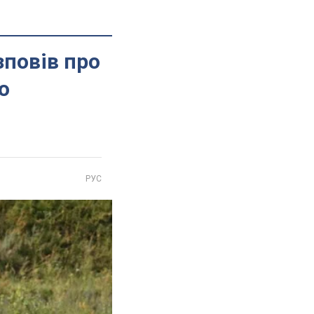
зповів про
о
РУС