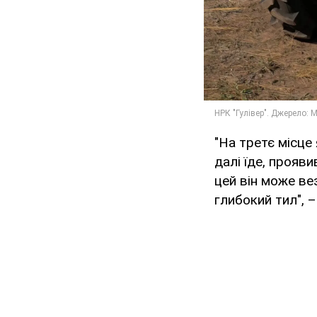
"На третє місце
далі їде, прояв
цей він може ве
глибокий тил", 