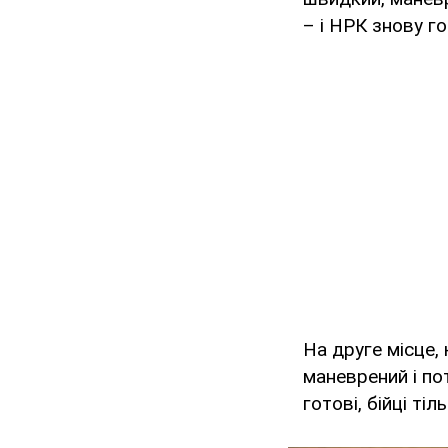
– і НРК знову г
На друге місце,
маневрений і п
готові, бійці ті