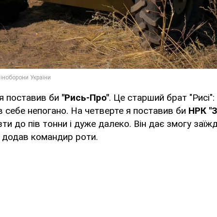
 я поставив би
"Рись-Про"
. Це старший брат "Рисі":
ив себе непогано. На четверте я поставив би
НРК "З
зти до пів тонни і дуже далеко. Він дає змогу заїж
– додав командир роти.