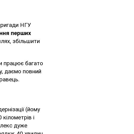
бригади НГУ
ння перших
лях, збільшити
ми працює багато
ку, даємо повний
Кравець.
дернізації (йому
 кілометрів і
плекс дуже
ядки: 40 хвилин