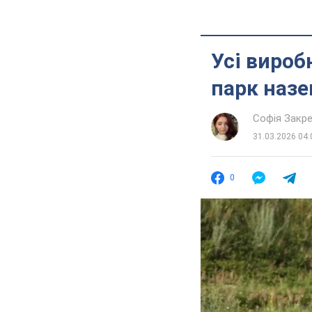
Усі вироб
парк назе
Софія Закр
31.03.2026 04:
0