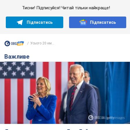
Дружина тяжкохворого Джо Байдена назвала
перший симптом, який сигналізував про його
"агресивний" рак
Спершу лікарі не надали цьому належної уваги
9 годин тому
12,6 т.
Її вбила Росія: померла 13-річна
дівчинка, поранена внаслідок
російської атаки на Сумщину. Фото
Того дня під час російського обстрілу загинули
її брат, вітчим та бабуся