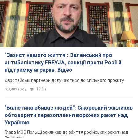
годину тому
12,8 т.
"Балістика вбиває людей": Сікорський закликав
обговорити перехоплення ворожих ракет над
Україною
Глава МЗС Польщі закликав до збиття російських ракет над
Україною
2 години тому
3,2 т.
Податкова передасть Міноборони дані про
чоловіків 18-60 років: для чого це потрібно
Це потрібно для перевірки військового обліку
3 години тому
13,4 т.