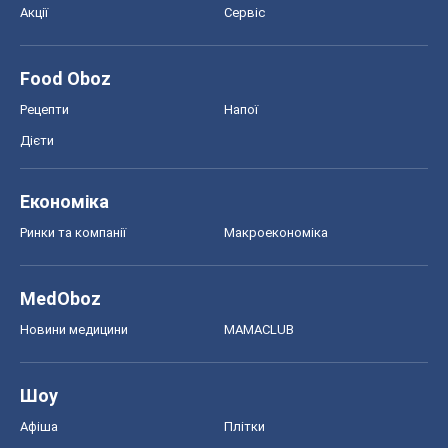
MedOboz
Новини медицини
MAMACLUB
Шоу
Афіша
Плітки
Краса
Мода
Жіночий журнал