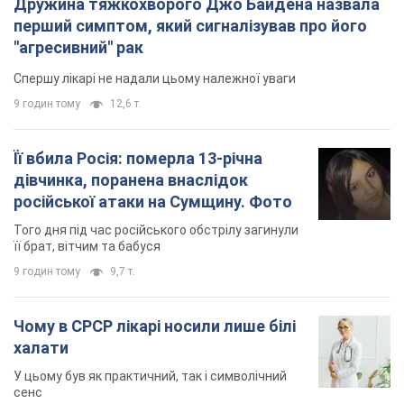
9 годин тому
9,7 т.
Чому в СРСР лікарі носили лише білі
халати
У цьому був як практичний, так і символічний
сенс
8 годин тому
4,3 т.