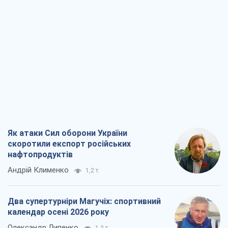
скоротили експорт російських
нафтопродуктів
Андрій Клименко
1,2 т.
Два супертурніри Магучіх: спортивний
календар осені 2026 року
Олександр Липенко
1,3 т.
Ракетний щит і меч України: ставка на
виробництво власних ракет
Кирило Татарінов
1,9 т.
Посмертна "презумпція винуватості":
хто дозволив ТЦК судити загиблих
захисників
Марина Ставнійчук
4,6 т.