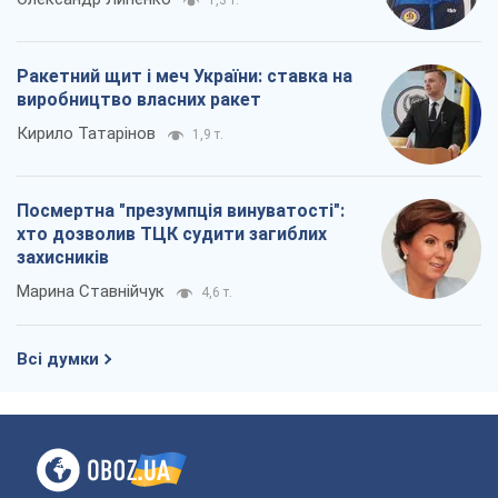
Всі думки
Про компанію
Команда
Правова інформація
Політика конфіденційності
Реклама на сайті
Документи
Редакційна політика
Журналісти OBOZ.UA на місці
подій
OBOZ.UA
Політика
Світ
Розслідування