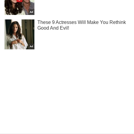
Тисни! Підписуйся! Читай тільки найкраще!
Підписатись
Підписатись
Усього 20 км...
Важливе