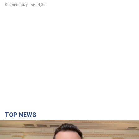
TOP NEWS
"Захист нашого життя": Зеленський про
антибалістику FREYJA, санкції проти Росії й
підтримку аграріїв. Відео
Європейські партнери долучаються до спільного проєкту