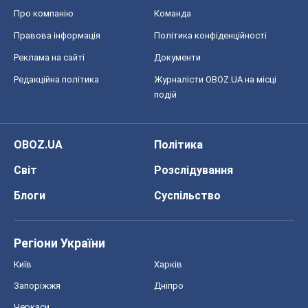
Блоги
Суспільство
Регіони України
Київ
Харків
Запоріжжя
Дніпро
Черкаси
Спорт
Футбол
Баскетбол
Хокей
Бокс
Формула-1
Моя школа
ГДЗ
Підручники
Онлайн уроки
ДПА