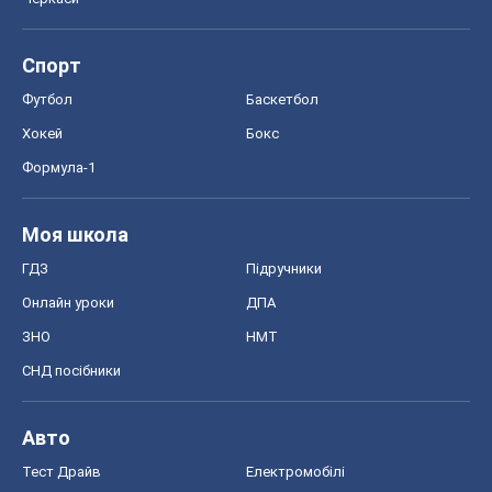
ЗНО
НМТ
СНД посібники
Авто
Тест Драйв
Електромобілі
Акції
Сервіс
Food Oboz
Рецепти
Напої
Дієти
Економіка
Ринки та компанії
Макроекономіка