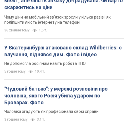
межі", але якість зв'язку деградувала: чи варто
скаржитись на ціни
Чому ціни на мобільний зв'язок зросли у кілька разів і як
поліпшити якість інтернету на телефоні
36 хвилин тому
1,5 т.
У Єкатеринбурзі атаковано склад Wildberries: є
влучання, піднявся дим. Фото і відео
Не допомогла росіянам навіть робота ППО
5 годин тому
10,4 т.
"Чудовий батько": у мережі розповіли про
чоловіка, якого Росія убила ударом по
Броварах. Фото
Чоловіка згадують як професіонала своєї справи
3 години тому
3,1 т.