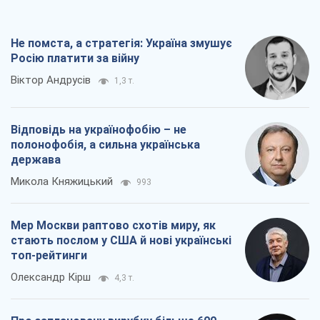
Не помста, а стратегія: Україна змушує
Росію платити за війну
Віктор Андрусів
1,3 т.
Відповідь на українофобію – не
полонофобія, а сильна українська
держава
Микола Княжицький
993
Мер Москви раптово схотів миру, як
стають послом у США й нові українські
топ-рейтинги
Олександр Кірш
4,3 т.