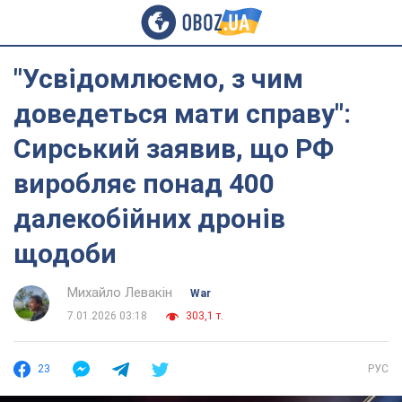
"Усвідомлюємо, з чим
доведеться мати справу":
Сирський заявив, що РФ
виробляє понад 400
далекобійних дронів
щодоби
Михайло Левакін
War
7.01.2026 03:18
303,1 т.
23
РУС