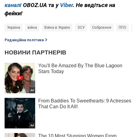
каналі
OBOZ.UA та у
Viber
. Не ведіться на
фейки!
Україна
війна
Війна в Україні
ЗСУ
Озброєння
ППО
F
Редакційна політика