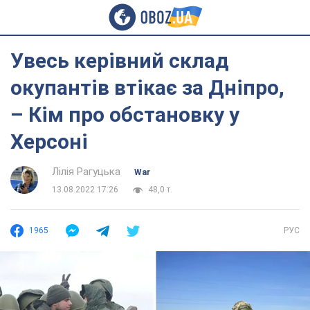
Увесь керівний склад
окупантів втікає за Дніпро,
– Кім про обстановку у
Херсоні
Лілія Рагуцька
War
13.08.2022 17:26
48,0 т.
1965
РУС