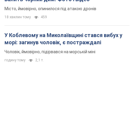
Місто, ймовірно, опинилося під атакою дронів
18 хвилин тому
459
У Коблевому на Миколаївщині стався вибух у
морі: загинув чоловік, є постраждалі
Чоловік, ймовірно, підірвався на морській міні
годину тому
2,1 т.