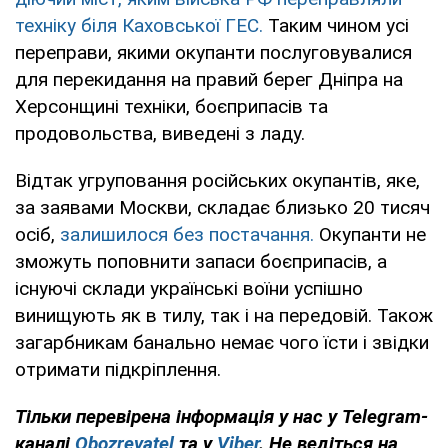
техніку біля Каховської ГЕС.
Таким чином усі
переправи, якими окупанти послуговувалися
для перекидання на правий берег Дніпра на
Херсонщині техніки, боєприпасів та
продовольства, виведені з ладу.
Відтак угруповання російських окупантів, яке,
за заявами Москви, складає близько 20 тисяч
осіб,
залишилося без постачання.
Окупанти не
зможуть поповнити запаси боєприпасів, а
існуючі склади українські воїни успішно
винищують як в тилу, так і на передовій. Також
загарбникам банально немає чого їсти і звідки
отримати підкріплення.
Тільки перевірена інформація у нас у Telegram-
каналі
Obozrevatel
та у
Viber
. Не ведіться на