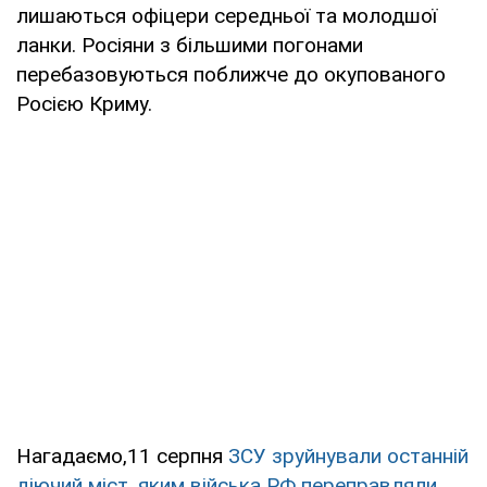
лишаються офіцери середньої та молодшої
ланки. Росіяни з більшими погонами
перебазовуються поближче до окупованого
Росією Криму.
Нагадаємо,11 серпня
ЗСУ зруйнували останній
діючий міст, яким війська РФ переправляли