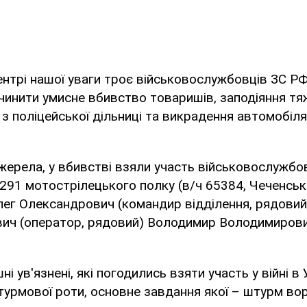
центрі нашої уваги троє військовослужбовців ЗС РФ,
чинити умисне вбивство товаришів, заподіяння тя
 з поліцейської дільниці та викрадення автомобіля"
ерела, у вбивстві взяли участь військовослужбо
291 мотострілецького полку (в/ч 65384, Чеченська
ег Олександрович (командир відділення, рядовий
вич (оператор, рядовий) Володимир Володимирови
ні ув'язнені, які погодились взяти участь у війні в 
урмової роти, основне завдання якої – штурм вор