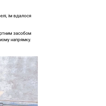
елі, їм вдалося
портним засобом
омому напрямку.