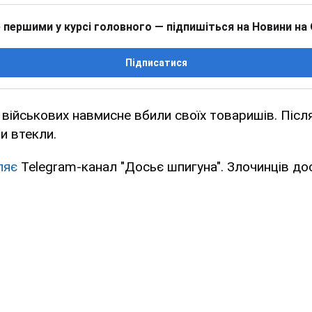
 першими у курсі головного — підпишіться на Новини на
Підписатися
 військових навмисне вбили своїх товаришів. Післ
и втекли.
ляє
Telegram-канал "Досьє шпигуна". Злочинців дос