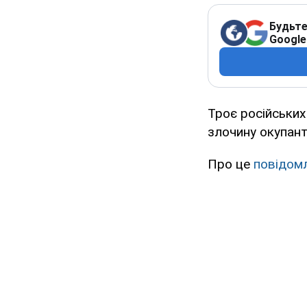
Будьте
Google
Троє російських
злочину окупант
Про це
повідом