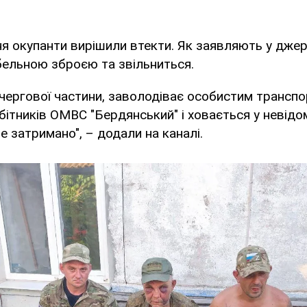
я окупанти вирішили втекти. Як заявляють у джер
абельною зброєю та звільниться.
з чергової частини, заволодіває особистим транс
обітників ОМВС "Бердянський" і ховається у невід
е затримано", – додали на каналі.