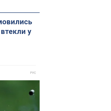
дмовились
 втекли у
РУС