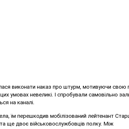
лася виконати наказ про штурм, мотивуючи свою 
цих умовах невеликі. І спробували самовільно за
ься на каналі.
ела, їм перешкодив мобілізований лейтенант Ста
та ще двоє військовослужбовців полку. Між