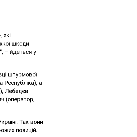
 які
жкої шкоди
, – йдеться у
вці штурмової
 Республіка), а
), Лебедєв
ч (оператор,
Україні. Так вони
ожих позицій.