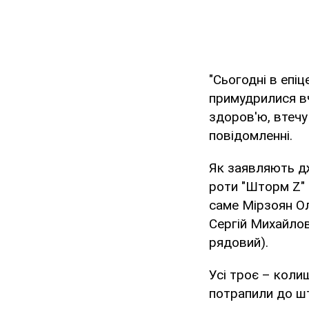
"Сьогодні в епі
примудрилися в
здоров'ю, втечу
повідомленні.
Як заявляють дж
роти "Шторм Z" 
саме Мірзоян Ол
Сергій Михайло
рядовий).
Усі троє – колиш
потрапили до шт