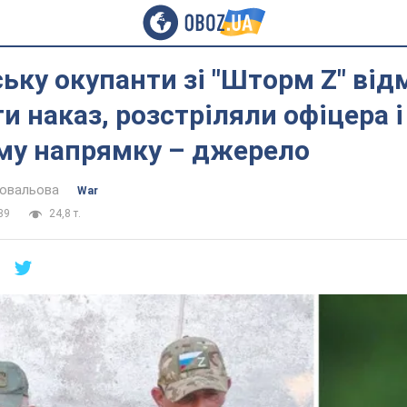
ьку окупанти зі "Шторм Z" ві
и наказ, розстріляли офіцера і
му напрямку – джерело
Ковальова
War
39
24,8 т.