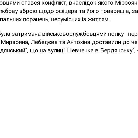
вцями стався конфлікт, внаслідок якого Мірзоян
ужбову зброю щодо офіцера та його товаришів, з
пальних поранень, несумісних із життям.
 була затримана військовослужбовцями полку і пе
ня Мирзояна, Лебедєва та Антохіна доставили до че
дянський", що на вулиці Шевченка в Бердянську",