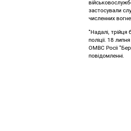
військовослужбо
застосували сл
численних вогне
"Надалі, трійця
поліції. 18 лип
ОМВС Росії "Бер
повідомленні.