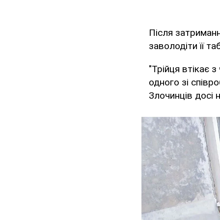
Після затриманн
заволодіти її т
"Трійця втікає 
одного зі співр
Злочинців досі н