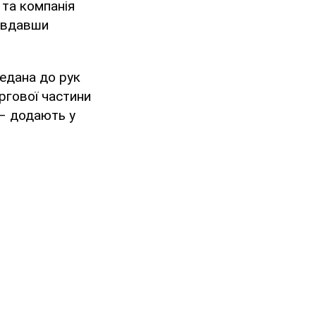
 та компанія
авдавши
редана до рук
ргової частини
 – додають у