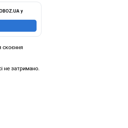
 OBOZ.UA у
я скоєння
і не затримано.