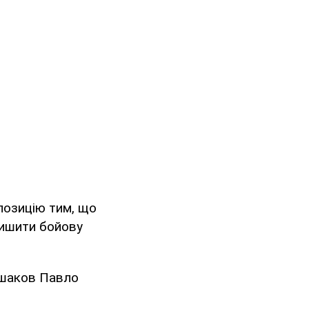
позицію тим, що
лишити бойову
ршаков Павло