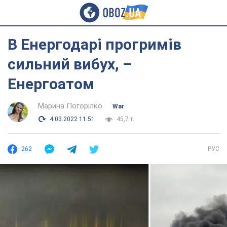
В Енергодарі прогримів
сильний вибух, –
Енергоатом
Марина Погорілко
War
4.03.2022 11:51
45,7 т.
262
РУС