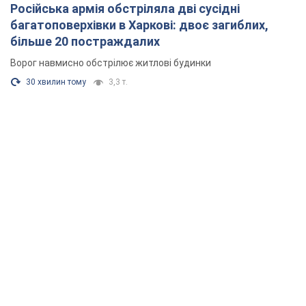
Російська армія обстріляла дві сусідні
багатоповерхівки в Харкові: двоє загиблих,
більше 20 постраждалих
Ворог навмисно обстрілює житлові будинки
30 хвилин тому
3,3 т.