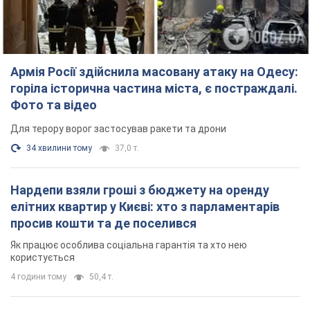
Армія Росії здійснила масовану атаку на Одесу:
горіла історична частина міста, є постраждалі.
Фото та відео
Для терору ворог застосував ракети та дрони
34 хвилини тому
37,0 т.
Нардепи взяли гроші з бюджету на оренду
елітних квартир у Києві: хто з парламентарів
просив кошти та де поселився
Як працює особлива соціальна гарантія та хто нею
користується
4 години тому
50,4 т.