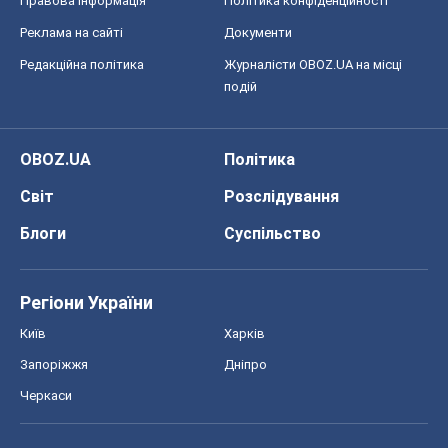
Правова інформація
Політика конфіденційності
Реклама на сайті
Документи
Редакційна політика
Журналісти OBOZ.UA на місці
подій
OBOZ.UA
Політика
Світ
Розслідування
Блоги
Суспільство
Регіони України
Київ
Харків
Запоріжжя
Дніпро
Черкаси