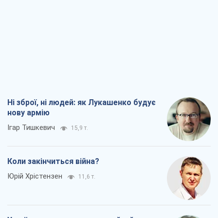
Ні зброї, ні людей: як Лукашенко будує
нову армію
Ігар Тишкевич
15,9 т.
Коли закінчиться війна?
Юрій Хрістензен
11,6 т.