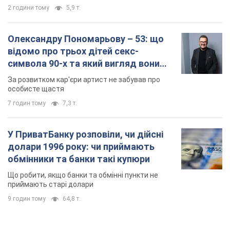
2 години тому
5,9 т.
Олександру Пономарьову – 53: що
відомо про трьох дітей секс-
символа 90-х та який вигляд вони
мають
За розвитком кар'єри артист не забував про
особисте щастя
7 годин тому
7,3 т.
У ПриватБанку розповіли, чи дійсні
долари 1996 року: чи приймають
обмінники та банки такі купюри
Що робити, якщо банки та обмінні пункти не
приймають старі долари
9 годин тому
64,8 т.