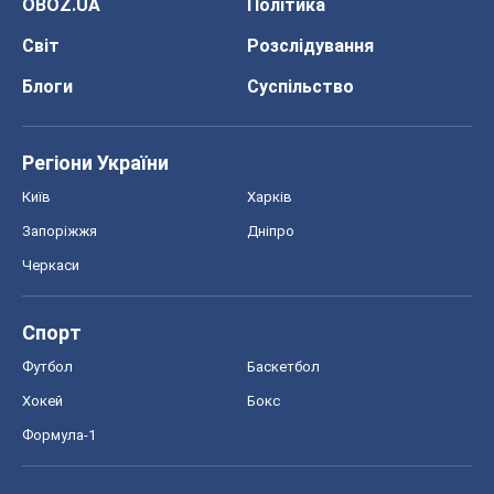
OBOZ.UA
Політика
Світ
Розслідування
Блоги
Суспільство
Регіони України
Київ
Харків
Запоріжжя
Дніпро
Черкаси
Спорт
Футбол
Баскетбол
Хокей
Бокс
Формула-1