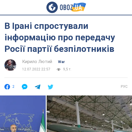
В Ірані спростували
інформацію про передачу
Росії партії безпілотників
Кирило Лютий
War
12.07.2022 22:57
9,5 т.
2
РУС