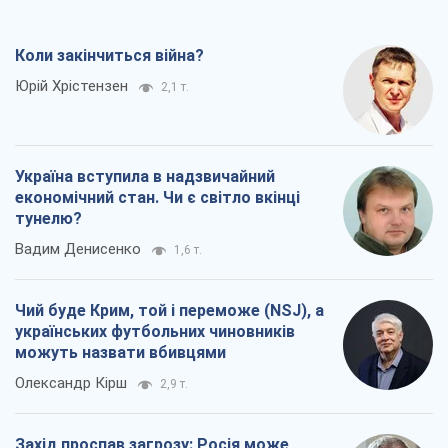
Коли закінчиться війна?
Юрій Хрістензен
2,1 т.
Україна вступила в надзвичайний
економічний стан. Чи є світло вкінці
тунелю?
Вадим Денисенко
1,6 т.
Чий буде Крим, той і переможе (NSJ), а
українських футбольних чиновників
можуть назвати вбивцями
Олександр Кірш
2,9 т.
Захід проспав загрозу: Росія може