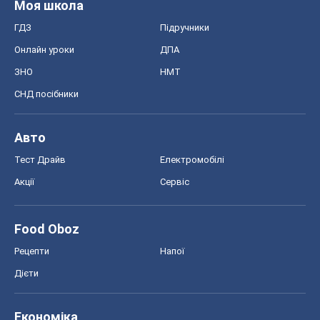
Моя школа
ГДЗ
Підручники
Онлайн уроки
ДПА
ЗНО
НМТ
СНД посібники
Авто
Тест Драйв
Електромобілі
Акції
Сервіс
Food Oboz
Рецепти
Напої
Дієти
Економіка