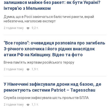
залишився майже без ракет: як бути Україні?
Інтерв’ю з Мельником
Думка, що в Росії закінчаться балістичні ракети, вкрай
небезпечна, наголосив експерт
2 години тому
9,2 т.
"Все горіло": очевидиця розповіла про загибель
3-річного хлопчика і його рідних внаслідок
атаки РФ на Київщину. Відео та фото
Вічна пам'ять жертвам російського терору
2 години тому
1,9 т.
У Німеччині зафіксували дрони над базою, де
ремонтують системи Patriot – Tagesschau
Служба охорони зафіксувала шість прольотів БПЛА
2 години тому
1,1 т.