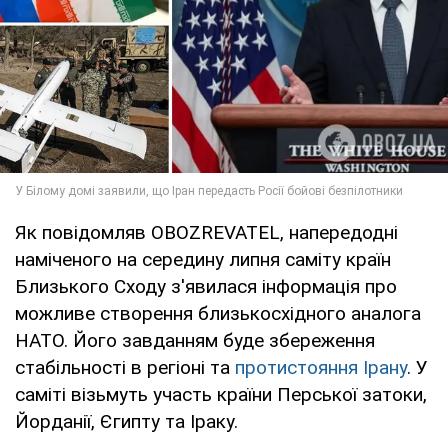
Як повідомляв OBOZREVATEL, напередодні
наміченого на середину липня саміту країн
Близького Сходу з'явилася інформація про
можливе створення близькосхідного аналога
НАТО. Його завданням буде збереження
стабільності в регіоні та
протистояння Ірану
. У
саміті візьмуть участь країни Перської затоки,
Йорданії, Єгипту та Іраку.