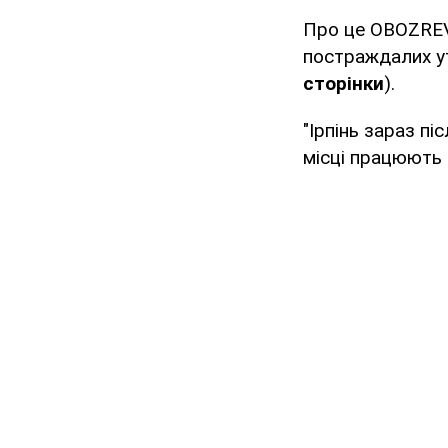
Про це OBOZREV
постраждалих у
сторінки
).
"Ірпінь зараз пі
місці працюють 