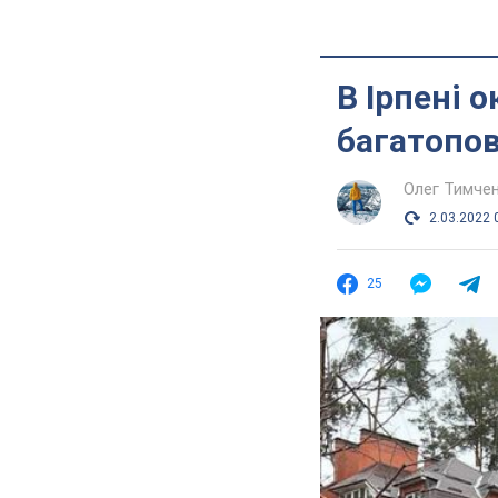
В Ірпені 
багатопов
Олег Тимче
2.03.2022 
25