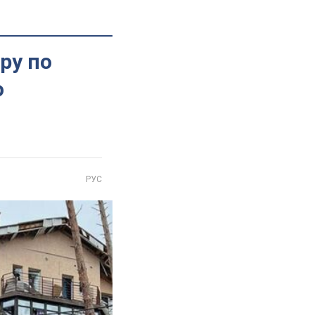
ру по
о
РУС