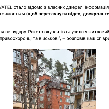
ATEL стало відомо з власних джерел. Інформація
точнюється (
щоб переглянути відео, доскрольте
сля авіаудару. Ракета окупантів влучила у житлови
правоохоронці та військові", – розповів наш спів