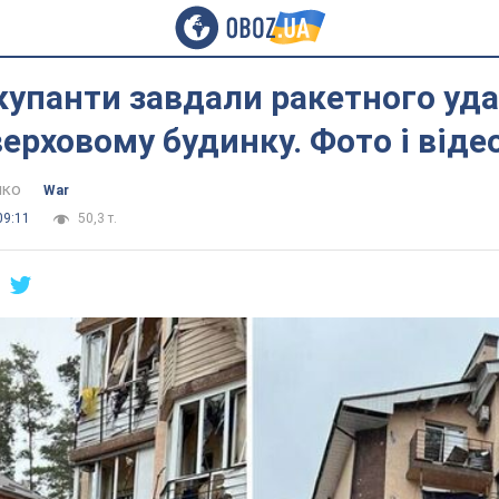
окупанти завдали ракетного уда
ерховому будинку. Фото і віде
нко
War
09:11
50,3 т.