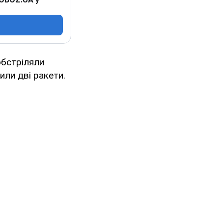
 обстріляли
ли дві ракети.