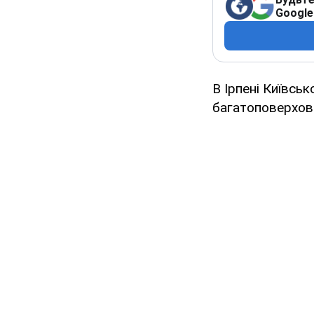
Google
В Ірпені Київськ
багатоповерхови