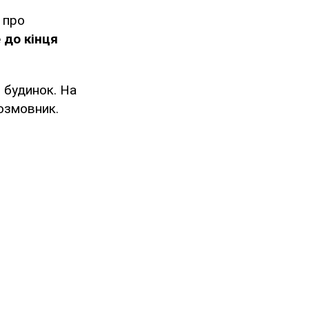
 про
 до кінця
й будинок. На
розмовник.