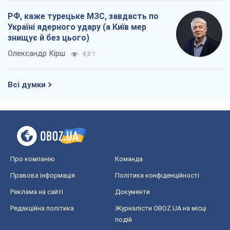
Олександр Чеканов
105
"Роттердам+": циклічна помилка
прокурора
Валентина Карповець
282
"Вибори" як політичний спектакль
Кремля
Гаррі Каспаров
1,3 т.
РФ, каже турецьке МЗС, завдасть по
Україні ядерного удару (а Київ мер
знищує й без цього)
Олександр Кірш
4,8 т.