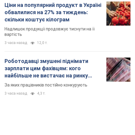
В Україні різко зросла кількість порушень на
митниці: які товари на сотні мільйонів вилучено
В судах лежать вже 4,2 тис. справ про митні правопорушення
43 минуты назад
870
Ціни на популярний продукт в Україні
обвалилися на 27% за тиждень:
скільки коштує кілограм
Надлишок продукції продовжує тиснути на її
вартість
3 часа назад
12,0 т.