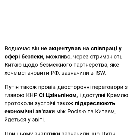
Водночас він
не акцентував на співпраці у
сфері безпеки,
можливо, через стриманість
Китаю щодо безмежного партнерства, яке
хоче встановити РФ, зазначили в ISW.
Путін також провів двосторонні переговори з
главою КНР
Сі Цзіньпіном,
і доступні Кремлю
протоколи зустрічі також
підкреслюють
економічні зв'язки
між Росією та Китаєм,
йдеться у звіті.
При цьому аналітики зазначили, що Путін