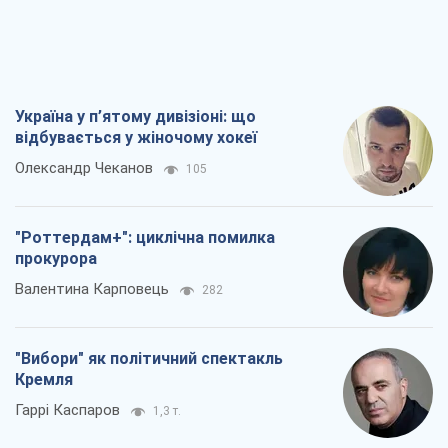
Від Patriot до стратегії перемоги: що
заважає Україні закрити небо і як
завершити війну
Ігор Яковенко
570
Україна у п’ятому дивізіоні: що
відбувається у жіночому хокеї