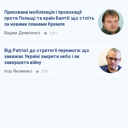
Rest
Думки
Блокада за блокаду, або Закрите Чорне
море – час закривати Росії Балтику
Ігор Луценко
2,0 т.
Прихована мобілізація і провокації
проти Польщі та країн Балтії: що стоїть
за новими планами Кремля
Вадим Денисенко
2,8 т.