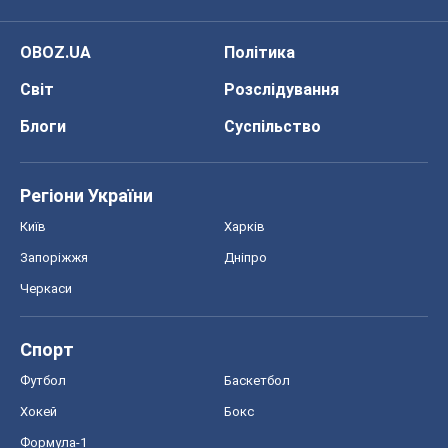
Всі думки
Про компанію
Команда
Правова інформація
Політика конфіденційності
Реклама на сайті
Документи
Редакційна політика
Журналісти OBOZ.UA на місці
подій
OBOZ.UA
Політика
Світ
Розслідування
Блоги
Суспільство