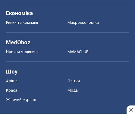
ЗНО
НМТ
СНД посібники
Авто
Тест Драйв
Електромобілі
Акції
Сервіс
Food Oboz
Рецепти
Напої
Дієти
Економіка
Ринки та компанії
Макроекономіка
MedOboz