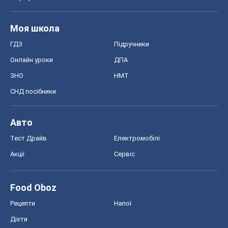
Регіони України
Київ
Харків
Запоріжжя
Дніпро
Черкаси
Спорт
Футбол
Баскетбол
Хокей
Бокс
Формула-1
Моя школа
ГДЗ
Підручники
Онлайн уроки
ДПА