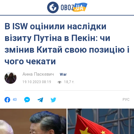
В ISW оцінили наслідки
візиту Путіна в Пекін: чи
змінив Китай свою позицію і
чого чекати
Анна Паскевич
War
19.10.2023 08:19
18,7 т.
43
РУС