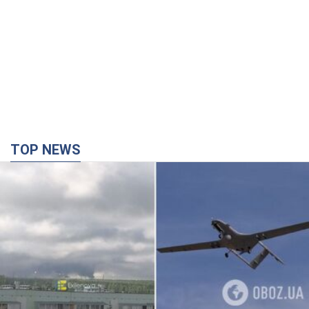
Роботодавці змушені піднімати
зарплати цим фахівцям: кого
найбільше не вистачає на ринку
праці
За яких працівників постійно конкурують
3 часа назад
4,3 т.