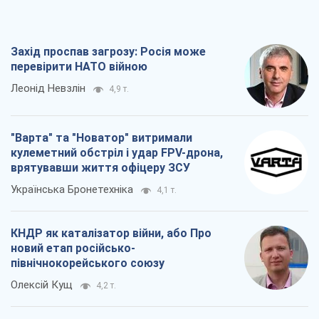
КНДР як каталізатор війни, або Про
новий етап російсько-
північнокорейського союзу
Олексій Кущ
4,2 т.
Вихід до еліти ЧС та тріумф "Сокола":
що відбувається в українському хокеї
Олександр Липенко
2,0 т.
Всі думки