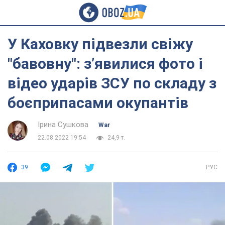
У Каховку підвезли свіжу
"бавовну": з’явилися фото і
відео ударів ЗСУ по складу з
боєприпасами окупантів
Ірина Сушкова
War
22.08.2022 19:54
24,9 т.
39
РУС