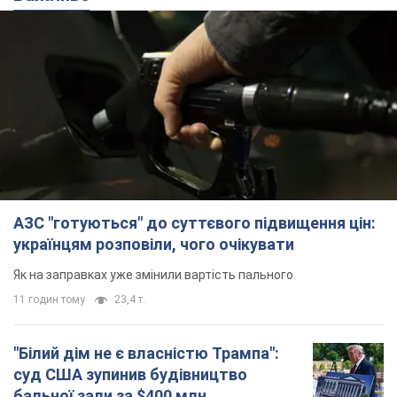
Як на заправках уже змінили вартість пального
11 годин тому
23,4 т.
"Білий дім не є власністю Трампа":
суд США зупинив будівництво
бальної зали за $400 млн
Трамп вже заявив, що негайно подасть
апеляцію а це "жахливе рішення"
10 годин тому
2,5 т.
Війна змінює не лише тактику: в НГУ
показали інженерні рішення проти
російських FPV-дронів. Фото
Це "постапокаліптична естетика зі світу
"Шаленого Макса"
10 годин тому
8,8 т.