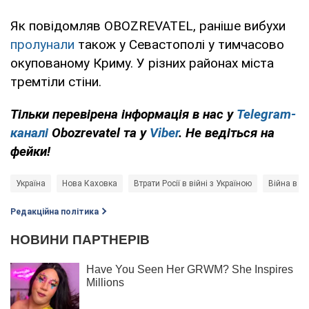
Як повідомляв OBOZREVATEL, раніше вибухи
пролунали
також у Севастополі у тимчасово
окупованому Криму. У різних районах міста
тремтіли стіни.
Тільки перевірена інформація в нас у
Telegram-
каналі
Obozrevatel та у
Viber
. Не ведіться на
фейки!
Україна
Нова Каховка
Втрати Росії в війні з Україною
Війна в Ук
Редакційна політика