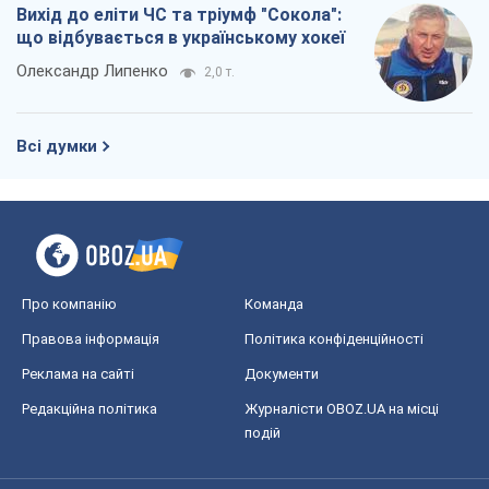
Про компанію
Команда
Правова інформація
Політика конфіденційності
Реклама на сайті
Документи
Редакційна політика
Журналісти OBOZ.UA на місці
подій
OBOZ.UA
Політика
Світ
Розслідування
Блоги
Суспільство
Регіони України
Київ
Харків
Запоріжжя
Дніпро
Черкаси