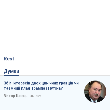
Думки
Збіг інтересів двох цинічних гравців чи
таємний план Трампа і Путіна?
Віктор Швець
669
Мінськ готується до функціонування в
умовах масштабної воєнної кризи
Олександр Левченко
2,4 т.
Чий буде Крим, той і переможе (NSJ), а
українських футбольних чиновників
можуть назвати вбивцями
Олександр Кірш
741