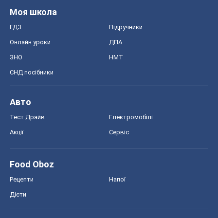
Food Oboz
Рецепти
Напої
Дієти
Економіка
Ринки та компанії
Макроекономіка
MedOboz
Новини медицини
MAMACLUB
Шоу
Афіша
Плітки
Краса
Мода