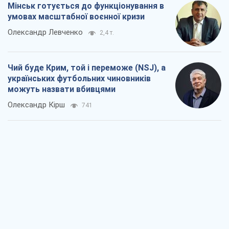
Захід проспав загрозу: Росія може
перевірити НАТО війною
Леонід Невзлін
4,9 т.
"Варта" та "Новатор" витримали
кулеметний обстріл і удар FPV-дрона,
врятувавши життя офіцеру ЗСУ
Українська Бронетехніка
4,1 т.