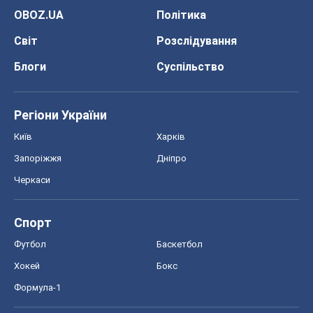
Спорт
Футбол
Баскетбол
Хокей
Бокс
Формула-1
Моя школа
ГДЗ
Підручники
Онлайн уроки
ДПА
ЗНО
НМТ
СНД посібники
Авто
Тест Драйв
Електромобілі
Акції
Сервіс