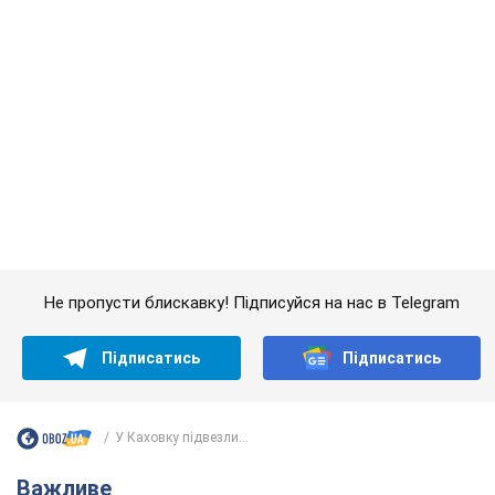
Підписатись
Підписатись
У Каховку підвезли...
Важливе
АЗС "готуються" до суттєвого підвищення цін:
українцям розповіли, чого очікувати