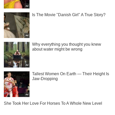
Не пропусти блискавку! Підписуйся на нас в Telegram