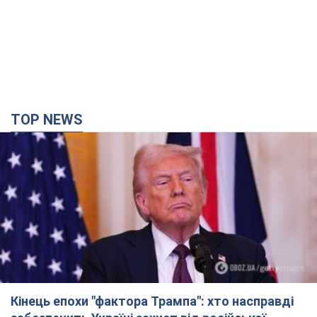
Кінець епохи "фактора Трампа": хто насправді
забезпечить Україні захист від російської
балістики. Інтерв’ю з Безсмертним
Володимир Зеленський зустрівся з українським дипломата
та окреслив нове бачення війни та ролі міжнародних
партнерів у боротьбі з Росією
3 години тому
10,5 т.
У Києві внаслідок російської атаки
постраждали четверо людей. Фото
Ворог продовжує регулярний ракетний терор столиці
3 години тому
20,1 т.