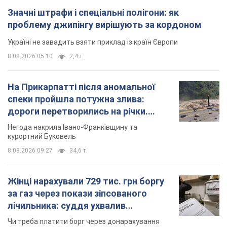
Значні штрафи і спеціальні полігони: як
проблему джипінгу вирішують за кордоном
Україні не завадить взяти приклад із країн Європи
8.08.2026 05:10
2,4 т.
На Прикарпатті після аномальної
спеки пройшла потужна злива:
дороги перетворились на річки.
Відео
Негода накрила Івано-Франківщину та
курортний Буковель
8.08.2026 09:27
34,6 т.
Жінці нарахували 729 тис. грн боргу
за газ через покази зіпсованого
лічильника: суддя ухвалив
неочікуване рішення
Чи треба платити борг через донарахування