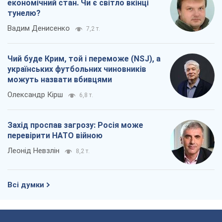
економічний стан. Чи є світло вкінці
тунелю?
Вадим Денисенко
7,2 т.
Чий буде Крим, той і переможе (NSJ), а
українських футбольних чиновників
можуть назвати вбивцями
Олександр Кірш
6,8 т.
Захід проспав загрозу: Росія може
перевірити НАТО війною
Леонід Невзлін
8,2 т.
Всі думки