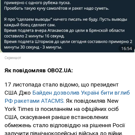
Як повідомляв OBOZ.UA:
17 листопада стало відомо, що президент
США Джо
Байден дозволив Україні бити вглиб
РФ ракетами ATACMS.
Як повідомляв New
York Times із посиланням на офіційних осіб
США, скасування раніше встановлених
обмежень стало відповіддю на рішення Росії
залучити північнокорейські війська до війни.