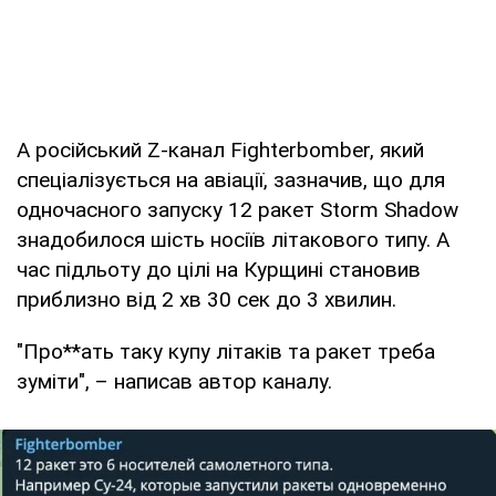
А російський Z-канал Fighterbomber, який
спеціалізується на авіації, зазначив, що для
одночасного запуску 12 ракет Storm Shadow
знадобилося шість носіїв літакового типу. А
час підльоту до цілі на Курщині становив
приблизно від 2 хв 30 сек до 3 хвилин.
"Про**ать таку купу літаків та ракет треба
зуміти", – написав автор каналу.