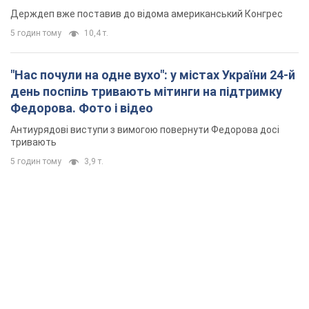
Держдеп вже поставив до відома американський Конгрес
5 годин тому
10,4 т.
"Нас почули на одне вухо": у містах України 24-й
день поспіль тривають мітинги на підтримку
Федорова. Фото і відео
Антиурядові виступи з вимогою повернути Федорова досі
тривають
5 годин тому
3,9 т.