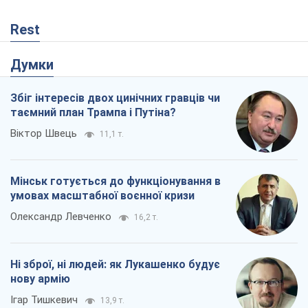
Rest
Думки
Збіг інтересів двох цинічних гравців чи
таємний план Трампа і Путіна?
Віктор Швець
11,1 т.
Мінськ готується до функціонування в
умовах масштабної воєнної кризи
Олександр Левченко
16,2 т.
Ні зброї, ні людей: як Лукашенко будує
нову армію
Ігар Тишкевич
13,9 т.