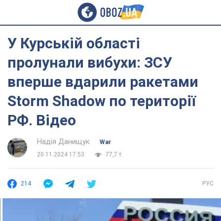
У Курській області
пролунали вибухи: ЗСУ
вперше вдарили ракетами
Storm Shadow по території
РФ. Відео
Надія Данищук
War
20.11.2024 17:53
77,7 т.
214
РУС