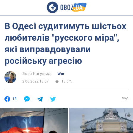
В Одесі судитимуть шістьох
любителів "русского міра",
які виправдовували
російську агресію
Лілія Рагуцька
War
2.06.2022 18:37
15,6 т.
13
РУС