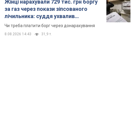
Жінці нарахували 729 тис. грн боргу
за газ через покази зіпсованого
лічильника: суддя ухвалив
неочікуване рішення
Чи треба платити борг через донарахування
8.08.2026 14:43
31,9 т.