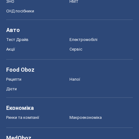
ЗНО
НМТ
СНД посібники
Авто
Тест Драйв
Електромобілі
Акції
Сервіс
Food Oboz
Рецепти
Напої
Дієти
Економіка
Ринки та компанії
Макроекономіка
MedOboz