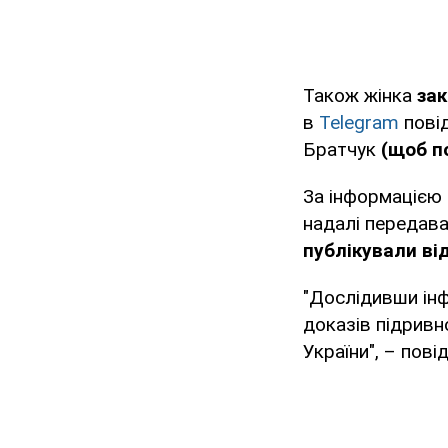
Також жінка
зак
в
Telegram
повід
Братчук
(щоб п
За інформацією 
надалі передавал
публікували ві
"Дослідивши інф
доказів підривн
України", – пов