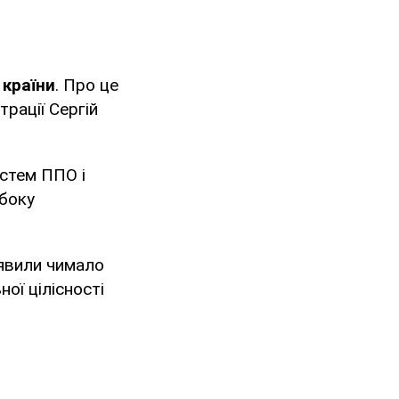
 країни
. Про це
рації Сергій
истем ППО і
 боку
иявили чимало
ої цілісності