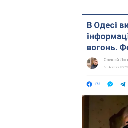
В Одесі в
інформаці
вогонь. Ф
Олексій Лю
6.04.2022 09:2
173