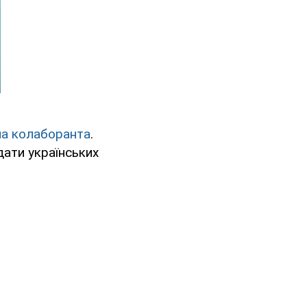
ла колаборанта
.
дати українських