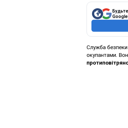
Будьте
Google
Служба безпеки 
окупантами. Вон
протиповітряно