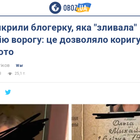
икрили блогерку, яка "зливала"
ю ворогу: це дозволяло кориг
ото
тіков
War
3
25,1 т.