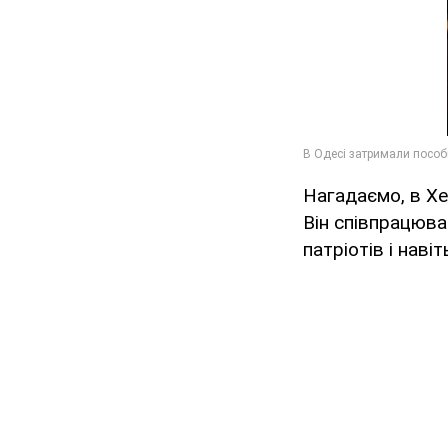
Нагадаємо, в Хе
Він співпрацюва
патріотів і наві