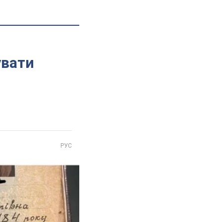
увати
РУС