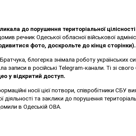
ликала до порушення територіальної цілісності
омив речник Одеської обласної військової адмініст
одивитися фото, доскрольте до кінця сторінки).
Братчука, блогерка знімала роботу українських с
а записи в російські Telegram-канали. Ті зі свого
део у відкритий доступ.
ормаційні носії цієї потвори, співробітники СБУ в
ої діяльності та заклики до порушення територіальн
ідомили в Одеській ОВА.