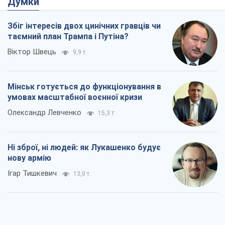
Думки
Збіг інтересів двох цинічних гравців чи
таємний план Трампа і Путіна?
Віктор Швець
9,9 т.
Мінськ готується до функціонування в
умовах масштабної воєнної кризи
Олександр Левченко
15,3 т.
Ні зброї, ні людей: як Лукашенко будує
нову армію
Ігар Тишкевич
13,0 т.