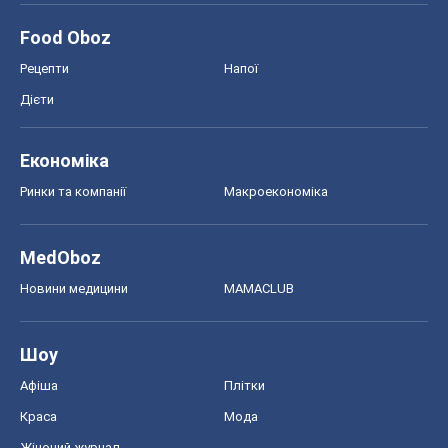
Food Oboz
Рецепти
Напої
Дієти
Економіка
Ринки та компанії
Макроекономіка
MedOboz
Новини медицини
MAMACLUB
Шоу
Афіша
Плітки
Краса
Мода
Жіночий журнал