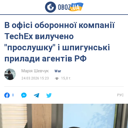
В офісі оборонної компанії
TechEx вилучено
"прослушку" і шпигунські
прилади агентів РФ
Марія Шевчук
War
24.03.2026 15:23
15,0 т.
0
РУС