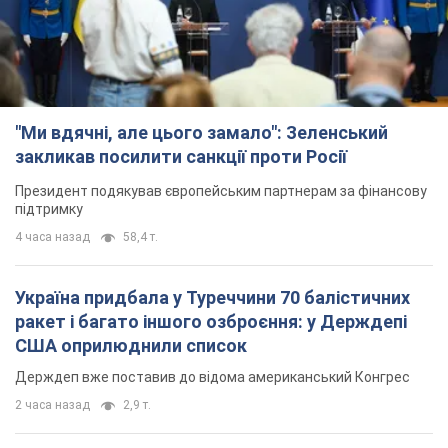
"Ми вдячні, але цього замало": Зеленський
закликав посилити санкції проти Росії
Президент подякував європейським партнерам за фінансову
підтримку
4 часа назад
58,4 т.
Україна придбала у Туреччини 70 балістичних
ракет і багато іншого озброєння: у Держдепі
США оприлюднили список
Держдеп вже поставив до відома американський Конгрес
2 часа назад
2,9 т.