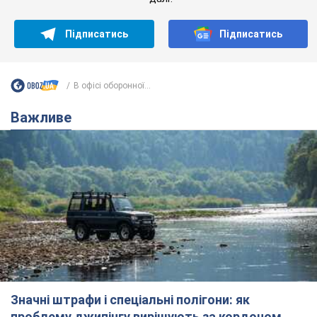
Підписатись
Підписатись
В офісі оборонної...
Важливе
Значні штрафи і спеціальні полігони: як
проблему джипінгу вирішують за кордоном