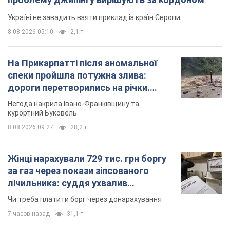
Україні не завадить взяти приклад із країн Європи
8.08.2026 05:10
2,1 т.
На Прикарпатті після аномальної
спеки пройшла потужна злива:
дороги перетворились на річки.
Відео
Негода накрила Івано-Франківщину та
курортний Буковель
8.08.2026 09:27
28,2 т.
Жінці нарахували 729 тис. грн боргу
за газ через покази зіпсованого
лічильника: суддя ухвалив
неочікуване рішення
Чи треба платити борг через донарахування
7 часов назад
31,1 т.