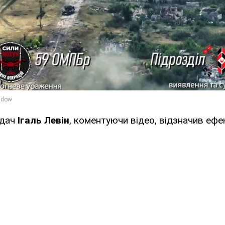
ядач
Ігаль Левін
, коментуючи відео, відзначив еф