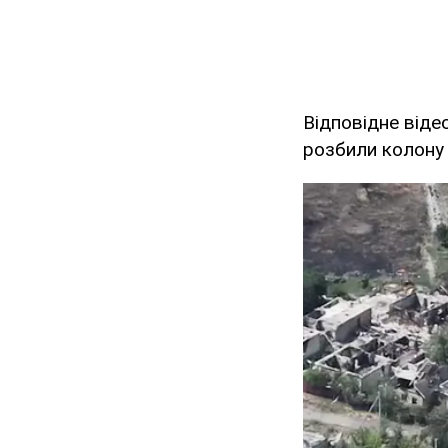
Відповідне віде
розбили колону р