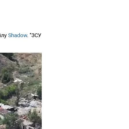
ділу
Shadow
. "ЗСУ