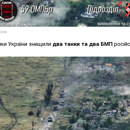
ики України знищили
два танки та два БМП
російс