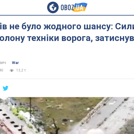
ів не було жодного шансу: Сил
олону техніки ворога, затисну
вич
War
40
13,2 т.