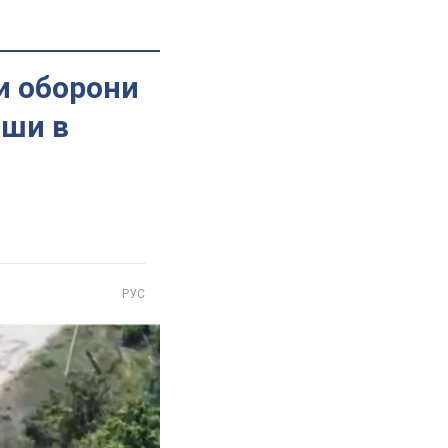
и оборони
вши в
РУС