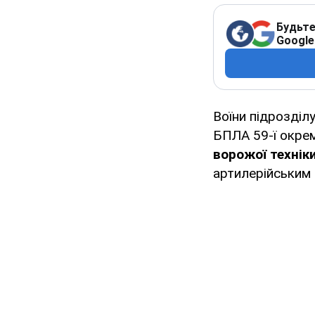
Будьте
Google
Воїни підрозді
БПЛА 59-ї окрем
ворожої
технік
артилерійським 