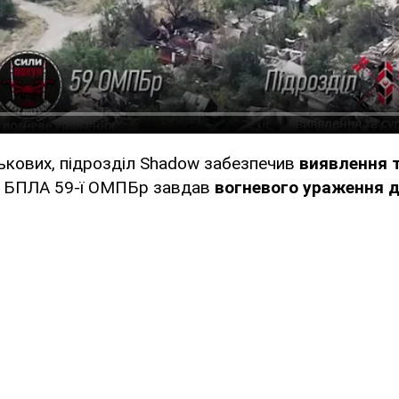
ькових, підрозділ Shadow забезпечив
виявлення т
л БПЛА 59-ї ОМПБр завдав
вогневого ураження 