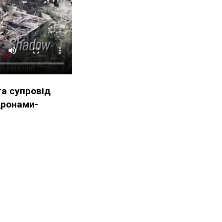
а супровід
дронами-