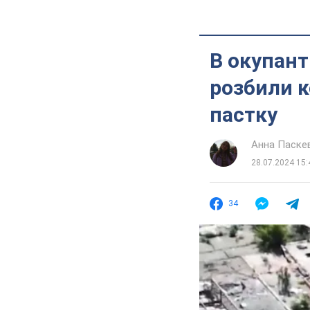
В окупант
розбили к
пастку
Анна Паске
28.07.2024 15:
34