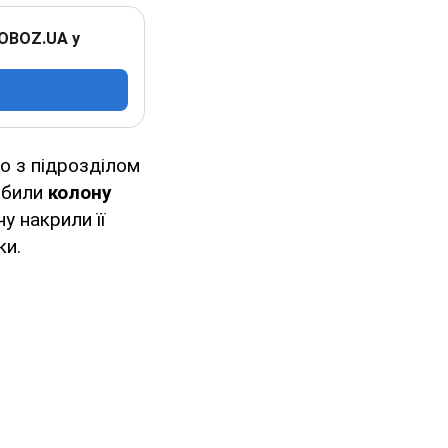
 OBOZ.UA у
о з підрозділом
озбили
колону
у накрили її
ки.