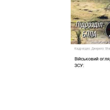
Військовий огл
ЗСУ: