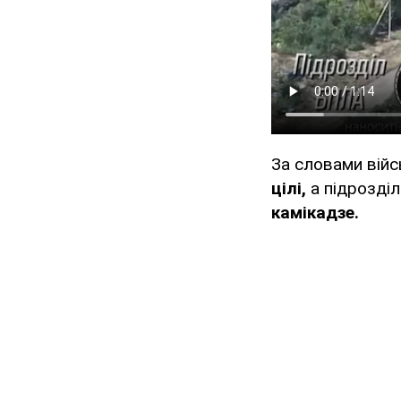
За словами війс
цілі,
а підрозді
камікадзе.