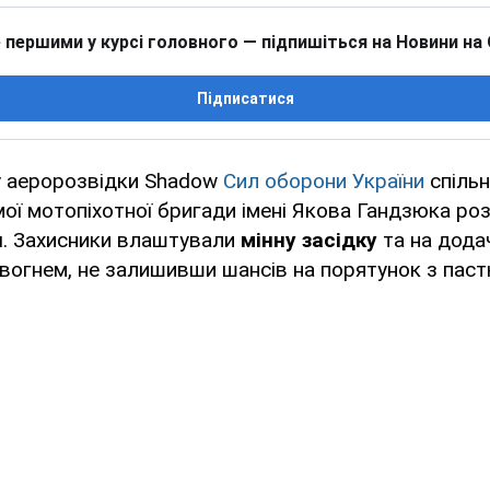
 першими у курсі головного — підпишіться на Новини на
Підписатися
лу аеророзвідки Shadow
Сил оборони України
спільн
ої мотопіхотної бригади імені Якова Гандзюка р
и
. Захисники влаштували
мінну засідку
та на додач
вогнем, не залишивши шансів на порятунок з паст