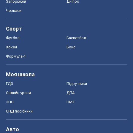
Запоріжжя
Дніпро
Черкаси
Спорт
Футбол
Баскетбол
Хокей
Бокс
Формула-1
Моя школа
ГДЗ
Підручники
Онлайн уроки
ДПА
ЗНО
НМТ
СНД посібники
Авто