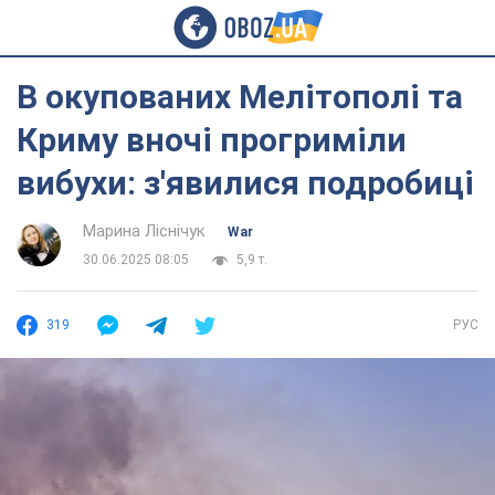
В окупованих Мелітополі та
Криму вночі прогриміли
вибухи: з'явилися подробиці
Марина Ліснічук
War
30.06.2025 08:05
5,9 т.
319
РУС