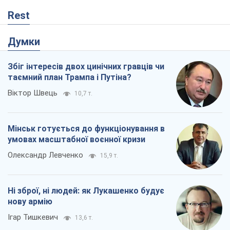
Rest
Думки
Збіг інтересів двох цинічних гравців чи
таємний план Трампа і Путіна?
Віктор Швець
10,7 т.
Мінськ готується до функціонування в
умовах масштабної воєнної кризи
Олександр Левченко
15,9 т.
Ні зброї, ні людей: як Лукашенко будує
нову армію
Ігар Тишкевич
13,6 т.