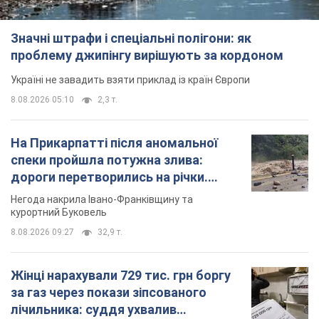
Значні штрафи і спеціальні полігони: як
проблему джипінгу вирішують за кордоном
Україні не завадить взяти приклад із країн Європи
8.08.2026 05:10
2,3 т.
На Прикарпатті після аномальної
спеки пройшла потужна злива:
дороги перетворились на річки.
Відео
Негода накрила Івано-Франківщину та
курортний Буковель
8.08.2026 09:27
32,9 т.
Жінці нарахували 729 тис. грн боргу
за газ через покази зіпсованого
лічильника: суддя ухвалив