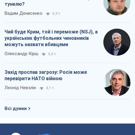
тунелю?
Вадим Денисенко
6,9 т.
Чий буде Крим, той і переможе (NSJ), а
українських футбольних чиновників
можуть назвати вбивцями
Олександр Кірш
6,6 т.
Захід проспав загрозу: Росія може
перевірити НАТО війною
Леонід Невзлін
8,1 т.
Всі думки