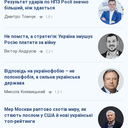
полонофобія, а сильна українська
держава
Микола Княжицький
1,5 т.
Мер Москви раптово схотів миру, як
стають послом у США й нові українські
топ-рейтинги
Олександр Кірш
6,6 т.
Всі думки
Про компанію
Команда
Правова інформація
Політика конфіденційності