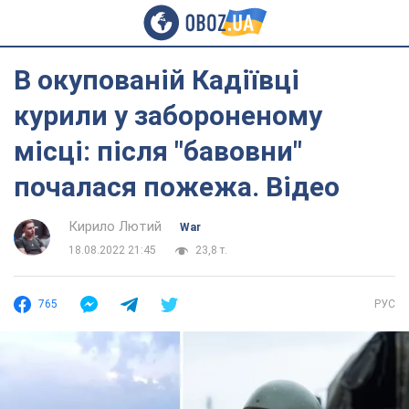
В окупованій Кадіївці
курили у забороненому
місці: після "бавовни"
почалася пожежа. Відео
Кирило Лютий
War
18.08.2022 21:45
23,8 т.
765
РУС