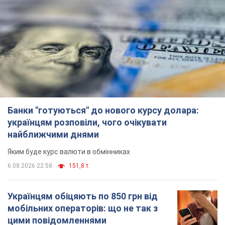
найближчими днями
Яким буде курс валюти в обмінниках
6.08.2026 22:58
151,8 т.
Українцям обіцяють по 850 грн від
мобільних операторів: що не так з
цими повідомленнями
Як не потрапити в пастку шахраїв
6.08.2026 21:02
16,6 т.
Найдорожчий футболіст "Динамо"
забив "Карабаху" вже на 10-й хвилині
матчу. Відео
Поєдинок відбувається в Польщі
6.08.2026 20:48
6,9 т.