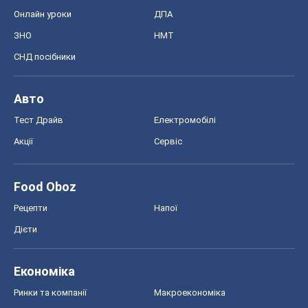
Food Oboz
Рецепти
Напої
Дієти
Економіка
Ринки та компанії
Макроекономіка
MedOboz
Новини медицини
MAMACLUB
Шоу
Афіша
Плітки
Краса
Мода
Жіночий журнал