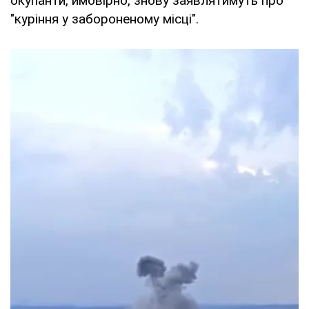
окупанти, ймовірно, знову заявлятимуть про
"куріння у забороненому місці".