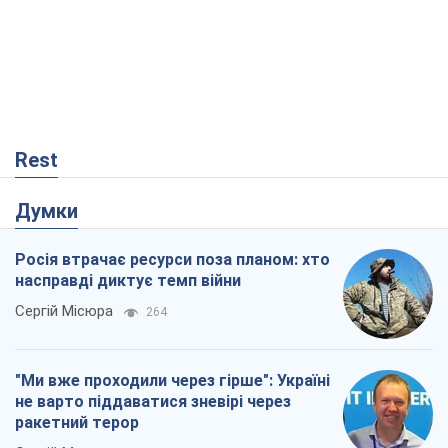
насправді диктує темп війни
Сергій Місюра
264
"Ми вже проходили через гірше": Україні
не варто піддаватися зневірі через
ракетний терор
Сергій Марченко, експерт
3,8 т.
Що очікує українців у 2026–2028 роках?
Головні висновки з нових прогнозів від
НБУ
Василь Фурман
306