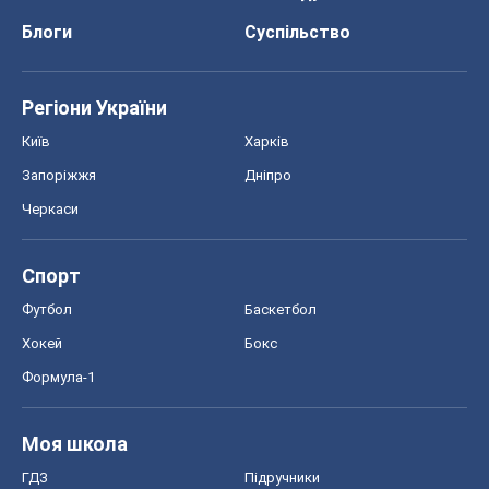
Футбол
Баскетбол
Хокей
Бокс
Формула-1
Моя школа
ГДЗ
Підручники
Онлайн уроки
ДПА
ЗНО
НМТ
СНД посібники
Авто
Тест Драйв
Електромобілі
Акції
Сервіс