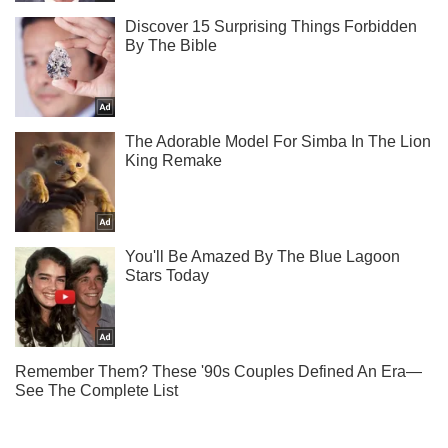
Ти ще не підписаний на наш Telegram? Швиденько тисни!