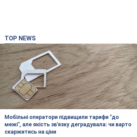
Мобільні оператори підвищили тарифи "до
межі", але якість зв'язку деградувала: чи варто
скаржитись на ціни
Чому ціни на мобільний зв'язок зросли у кілька разів і як
поліпшити якість інтернету на телефоні
2 години тому
10,7 т.
В окупованій Ялті прогриміли потужні вибухи:
валить чорний дим. Фото і відео
Місто, ймовірно, опинилося під атакою дронів
26 хвилин тому
702