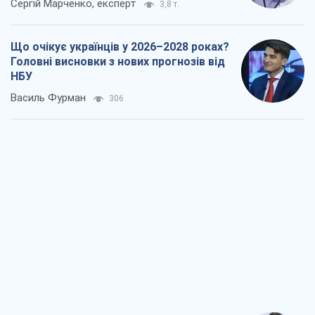
Результат ударів по НПЗ Росії значно
більший, ніж здається
Дмитро Томчук
1,0 т.
Не помста, а стратегія: Україна змушує
Росію платити за війну
Віктор Андрусів
2,2 т.
Відповідь на українофобію – не