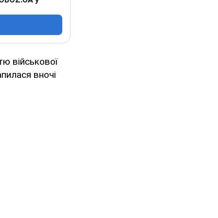
тю військової
апилася вночі