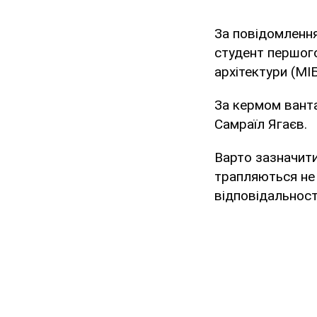
За повідомлення
студент першого
архітектури (МІ
За кермом ванта
Самраїл Ягаєв.
Варто зазначити
трапляються не 
відповідальності