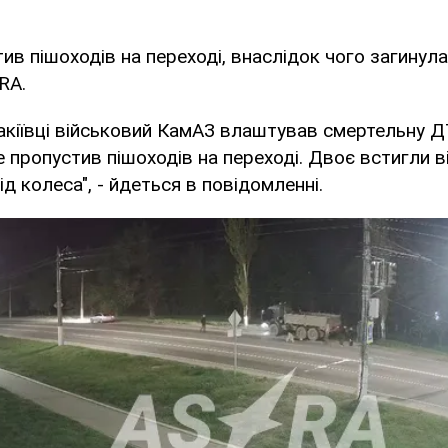
тив пішоходів на переході, внаслідок чого загинул
RA.
акіївці військовий КамАЗ влаштував смертельну ДТ
е пропустив пішоходів на переході. Двоє встигли в
д колеса", - йдеться в повідомленні.