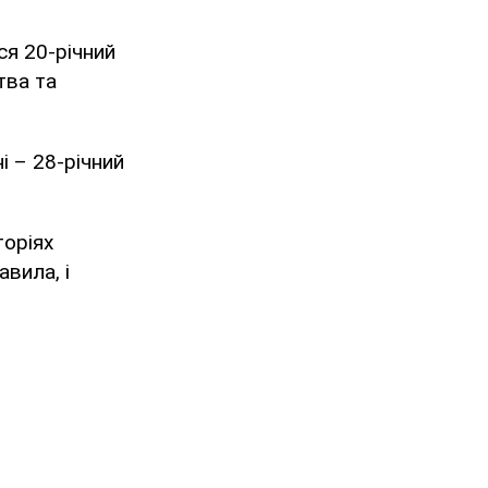
ся 20-річний
тва та
і – 28-річний
торіях
вила, і