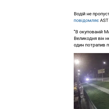
Водій не пропус
повідомляє
AST
"В окупованій М
Великодня він н
один потрапив пі