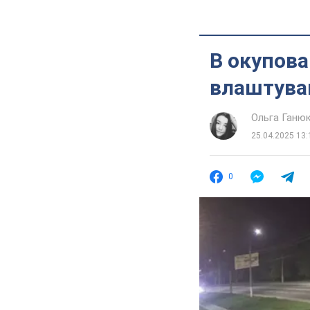
В окупова
влаштував
Ольга Ганю
25.04.2025 13:
0