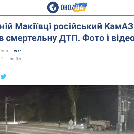
ній Макіївці російський КамАЗ
 смертельну ДТП. Фото і віде
кова
War
11
3,6 т.