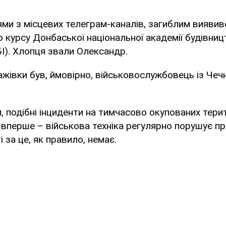
ми з місцевих телеграм-каналів, загиблим виявив
 курсу Донбаської національної академії будівниц
БІ). Хлопця звали Олександр.
жівки був, ймовірно, військовослужбовець із Чечн
, подібні інциденти на тимчасово окупованих тери
вперше – військова техніка регулярно порушує пра
 за це, як правило, немає.