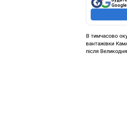
Google
В тимчасово оку
вантажівки КамА
після Великодня