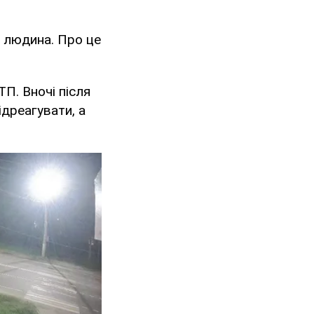
а людина. Про це
П. Вночі після
ідреагувати, а