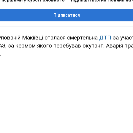
Підписатися
пованій Макіївці сталася смертельна
ДТП
за учас
З, за кермом якого перебував окупант. Аварія тр
.