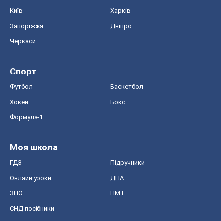
Хокей
Бокс
Формула-1
Моя школа
ГДЗ
Підручники
Онлайн уроки
ДПА
ЗНО
НМТ
СНД посібники
Авто
Тест Драйв
Електромобілі
Акції
Сервіс
Food Oboz
Рецепти
Напої