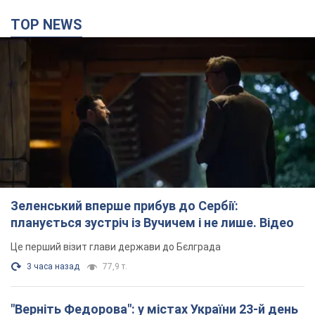
Зеленський вперше прибув до Сербії:
планується зустріч із Вучичем і не лише. Відео
Це перший візит глави держави до Бєлграда
3 часа назад
77,9 т.
"Верніть Федорова": у містах України 23-й день
поспіль тривають масові мітинги з
картонками. Фото і відео
Учасники акцій продовжують серію щоденних протестів
3 часа назад
2,2 т.
Сенат США схвалив законопроєкт Грема про
санкції проти Росії: що далі