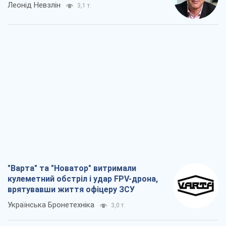
"Варта" та "Новатор" витримали
кулеметний обстріл і удар FPV-дрона,
врятувавши життя офіцеру ЗСУ
Українська Бронетехніка
3,0 т.
КНДР як каталізатор війни, або Про
новий етап російсько-
північнокорейського союзу
Олексій Кущ
3,2 т.
Вихід до еліти ЧС та тріумф "Сокола":
що відбувається в українському хокеї