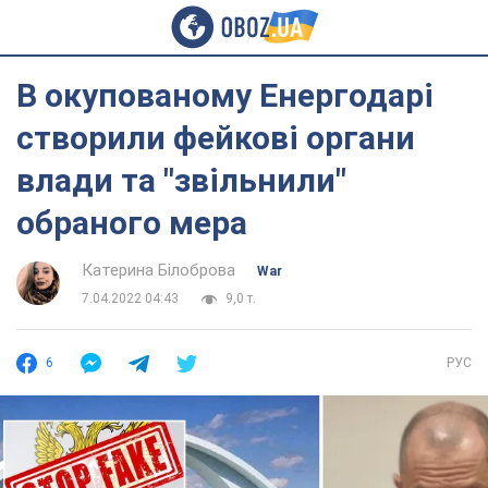
В окупованому Енергодарі
створили фейкові органи
влади та "звільнили"
обраного мера
Катерина Білоброва
War
7.04.2022 04:43
9,0 т.
6
РУС