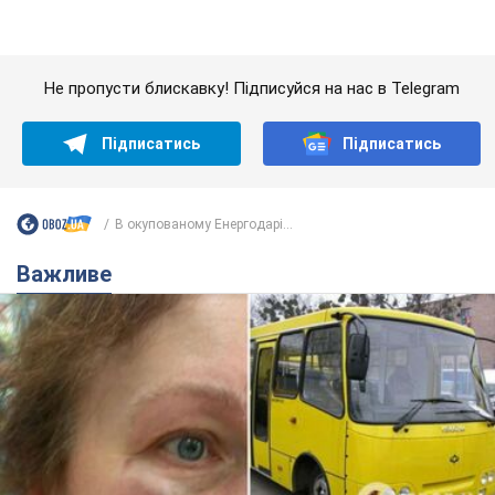
В окупованому Енергодарі...
Важливе
У Львові жінка спровокувала конфлікт,
розмовляючи російською мовою у маршрутці:
поліція склала адмінпротокол. Відео
На місце події прибули патрульні поліцейські та слідчо-
оперативна група
7 часов назад
9,9 т.