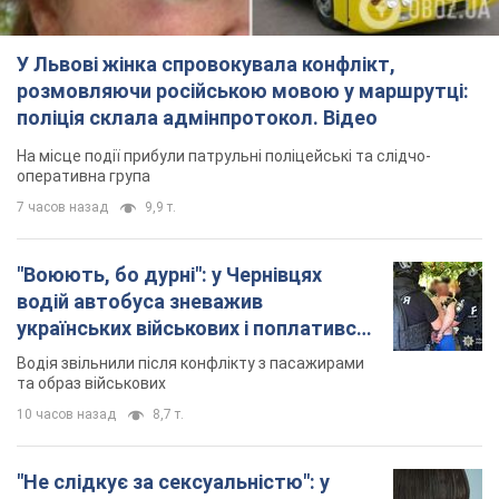
"Воюють, бо дурні": у Чернівцях
водій автобуса зневажив
українських військових і поплатився.
Відео
Водія звільнили після конфлікту з пасажирами
та образ військових
10 часов назад
8,7 т.
"Не слідкує за сексуальністю": у
Києві консультант салону краси
образив жінку після хімієтерапії,
розгорівся скандал. Фото
Працівник салону почав надавати оцінку
зовнішності жінки, сказавши, що вона носить
"чоловічу стрижку"
3 часа назад
13,8 т.