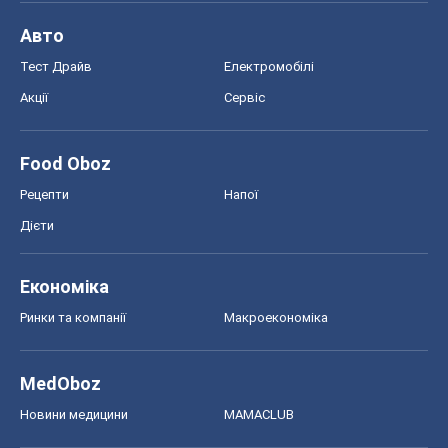
Дієти
Економіка
Ринки та компанії
Макроекономіка
MedOboz
Новини медицини
MAMACLUB
Шоу
Афіша
Плітки
Краса
Мода
Жіночий журнал