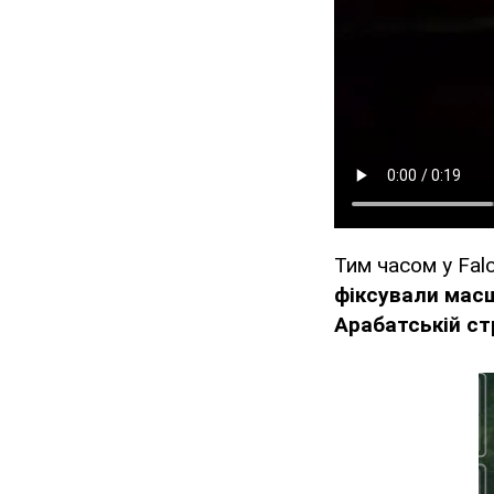
Тим часом у Fal
фіксували масш
Арабатській ст