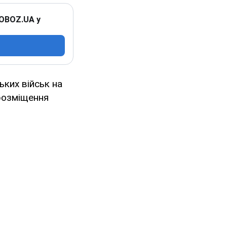
 OBOZ.UA у
ьких військ на
розміщення