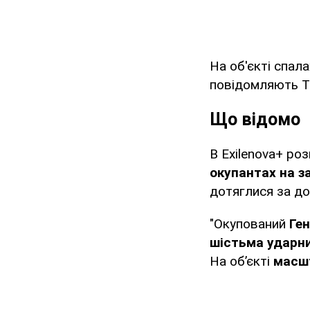
На об'єкті спал
повідомляють T
Що відомо
В Exilenova+ ро
окупантах на з
дотяглися за д
"Окупований
Ген
шістьма ударни
На об’єкті
масшт