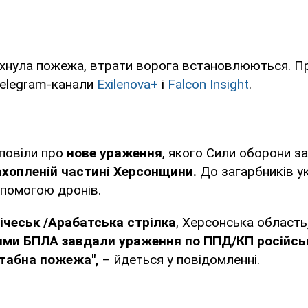
ахнула пожежа, втрати ворога встановлюються. П
elegram-канали
Exilenova+
і
Falcon Insight
.
зповіли про
нове ураження
, якого Сили оборони з
ахопленій частині Херсонщини.
До загарбників ук
опомогою дронів.
ічеськ /Арабатська стрілка
, Херсонська область
ми БПЛА завдали ураження по ППД/КП російськ
абна пожежа",
– йдеться у повідомленні.