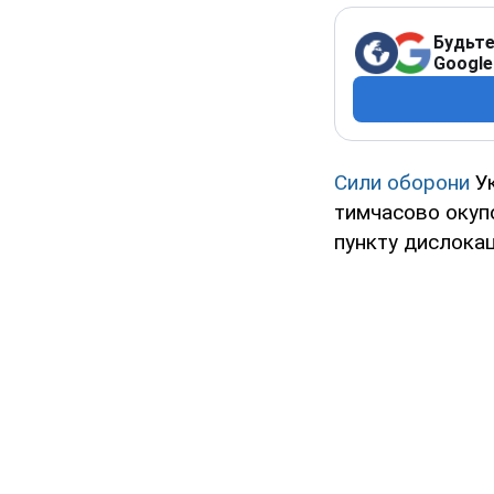
Будьте
Google
Сили оборони
У
тимчасово окуп
пункту дислокаці