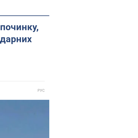
дпочинку,
ударних
РУС