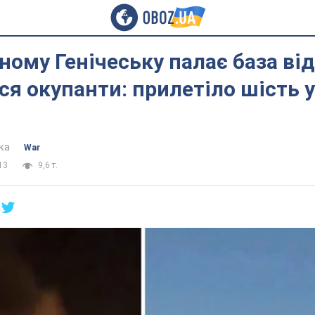
ному Генічеську палає база ві
ся окупанти: прилетіло шість 
ка
War
13
9,6 т.