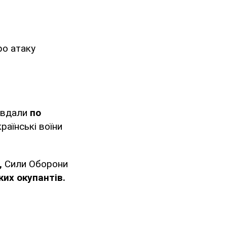
ро атаку
авдали
по
раїнські воїни
,
Сили Оборони
их окупантів.