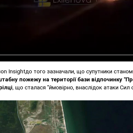
con Insightдо того зазначали, що супутники станом 
табну пожежу на території бази відпочинку "П
рілці
, що сталася "ймовірно, внаслідок атаки Сил 