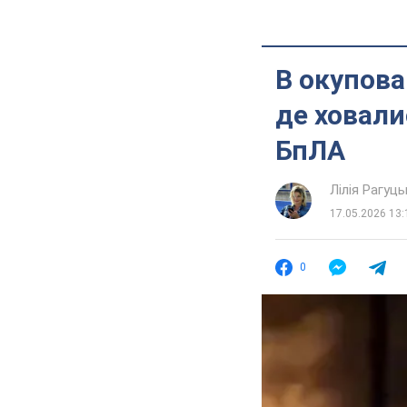
В окупова
де ховали
БпЛА
Лілія Рагуць
17.05.2026 13:
0