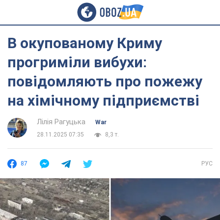
В окупованому Криму
прогриміли вибухи:
повідомляють про пожежу
на хімічному підприємстві
Лілія Рагуцька
War
28.11.2025 07:35
8,3 т.
87
РУС