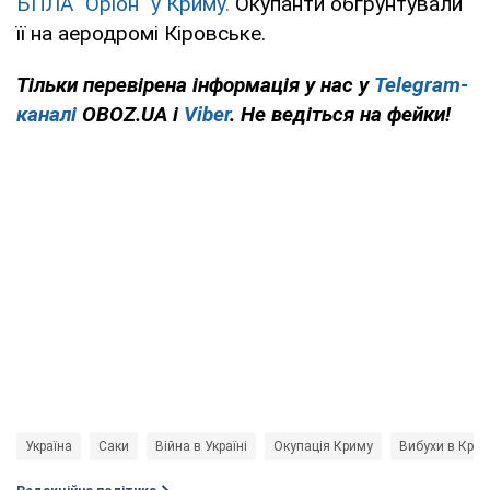
БПЛА "Оріон" у Криму.
Окупанти обґрунтували
її на аеродромі Кіровське.
Тільки перевірена інформація у нас у
Telegram-
каналі
OBOZ.UA і
Viber
. Не ведіться на фейки!
Україна
Саки
Війна в Україні
Окупація Криму
Вибухи в Кри