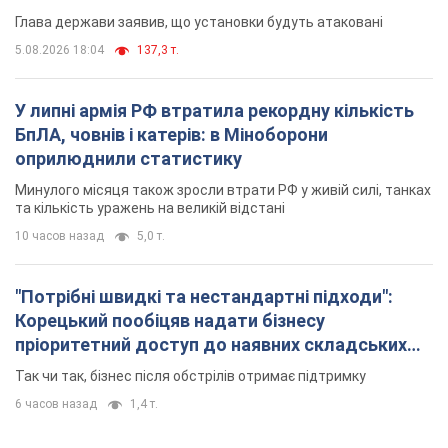
Глава держави заявив, що установки будуть атаковані
5.08.2026 18:04
137,3 т.
У липні армія РФ втратила рекордну кількість
БпЛА, човнів і катерів: в Міноборони
оприлюднили статистику
Минулого місяця також зросли втрати РФ у живій силі, танках
та кількість уражень на великій відстані
10 часов назад
5,0 т.
"Потрібні швидкі та нестандартні підходи":
Корецький пообіцяв надати бізнесу
пріоритетний доступ до наявних складських
приміщень
Так чи так, бізнес після обстрілів отримає підтримку
6 часов назад
1,4 т.