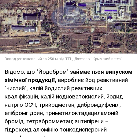
Відомо, що "Йодобром"
займається випуском
хімічної продукції,
виробляє йод реактивний
"чистий", калій йодистий реактивних
кваліфікацій, калій йодноватокислий, йодид
натрію ОСЧ, трийодметан, дибромдифеніл,
епібромгідрин, триметилоктадециламоній
бромід, тетрабромметан; антипірени –
гідроксид алюмінію тонкодисперсний