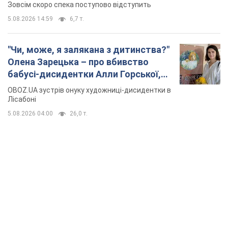
Зовсім скоро спека поступово відступить
5.08.2026 14:59
6,7 т.
"Чи, може, я залякана з дитинства?"
Олена Зарецька – про вбивство
бабусі-дисидентки Алли Горської,
критику Дмитра Стуса та втечу в
OBOZ.UA зустрів онуку художниці-дисидентки в
Португалію з 5 дітьми
Лісабоні
5.08.2026 04:00
26,0 т.