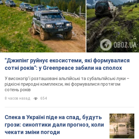
"Джипінг руйнує екосистеми, які формувалися
сотні років": у Greenpeace забили на сполох
У високогір'ї розташовані альпійські та субальпійські луки –
рідкісні природні комплекси, які формувалися протягом
сотень років
8 часов назад
654
Спека в Україні піде на спад, будуть
грози: синоптики дали прогноз, коли
чекати зміни погоди