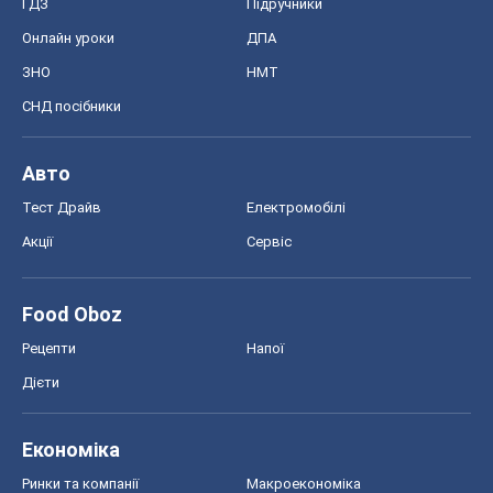
ГДЗ
Підручники
Онлайн уроки
ДПА
ЗНО
НМТ
СНД посібники
Авто
Тест Драйв
Електромобілі
Акції
Сервіс
Food Oboz
Рецепти
Напої
Дієти
Економіка
Ринки та компанії
Макроекономіка