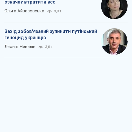
означає втратити все
Ольга Айвазовська
9,9 т.
Захід зобов'язаний зупинити путінський
геноцид українців
Леонід Невзлін
3,0 т.