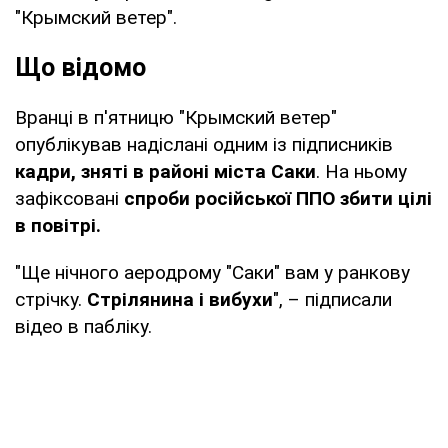
"Крымский ветер".
Що відомо
Вранці в п'ятницю "Крымский ветер"
опублікував надіслані одним із підписників
кадри, зняті в районі міста Саки
. На ньому
зафіксовані
спроби російської ППО збити цілі
в повітрі.
"Ще нічного аеродрому "Саки" вам у ранкову
стрічку.
Стрілянина і вибухи
", – підписали
відео в пабліку.