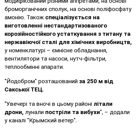
модифікований різними аппретами, на основі
броморганічних сполук, на основі поліфосфату
амонію. Також
спеціалізується на
виготовленні нестандартизованого
корозійностійкого устаткування з титану та
нержавіючої сталі для хімічних виробництв,
у номенклатурі – ємнісне обладнання,
вентилятори та насоси, нутч-фільтри,
теплообмінні апарати.
"Йодобром" розташований
за 250 м від
Сакської ТЕЦ.
"Увечері та вночі в цьому районі
літали
дрони,
лунали
постріли та вибухи
", – додали
у каналі "Крымский ветер".