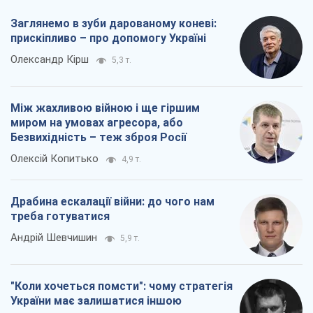
Заглянемо в зуби дарованому коневі:
прискіпливо – про допомогу Україні
Олександр Кірш
5,3 т.
Між жахливою війною і ще гіршим
миром на умовах агресора, або
Безвихідність – теж зброя Росії
Олексій Копитько
4,9 т.
Драбина ескалації війни: до чого нам
треба готуватися
Андрій Шевчишин
5,9 т.
"Коли хочеться помсти": чому стратегія
України має залишатися іншою