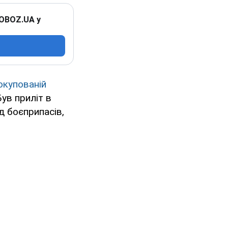
 OBOZ.UA у
окупованій
Був приліт в
д боєприпасів,