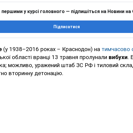
 першими у курсі головного — підпишіться на Новини на
Підписатися
е
(у 1938–2016 роках – Краснодон) на
тимчасово 
ької області вранці 13 травня пролунали
вибухи
. 
ка; можливо, уражений штаб ЗС РФ і тиловий скла
утно вторинну детонацію.