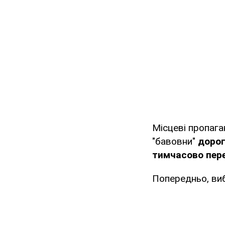
Місцеві пропага
"бавовни"
дорог
тимчасово пер
Попередньо, виб