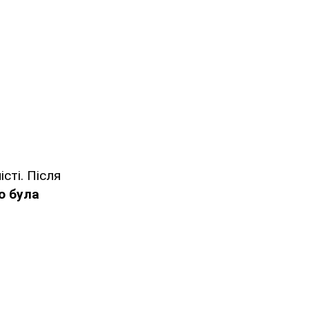
сті. Після
о була