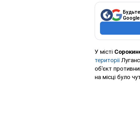
Будьте
Google
У місті
Сорокин
території
Луганс
об'єкт противни
на місці було ч