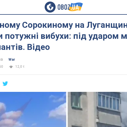
аному Сорокиному на Луганщин
 потужні вибухи: під ударом м
антів. Відео
ва
War
50
12,0 т.