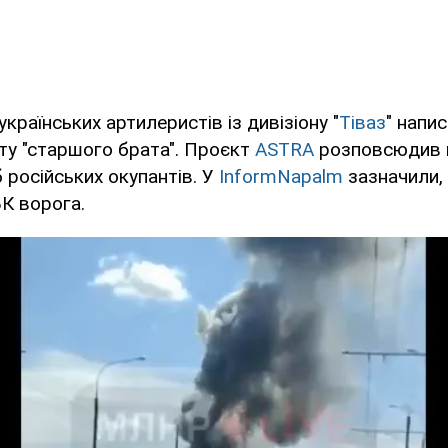
країнських артилеристів із дивізіону "
Тіваз
" напи
ту "старшого брата". Проєкт
ASTRA
розповсюдив 
 російських окупантів. У
InformNapalm
зазначили,
К ворога.