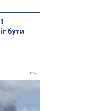
і
іг бути
РУС