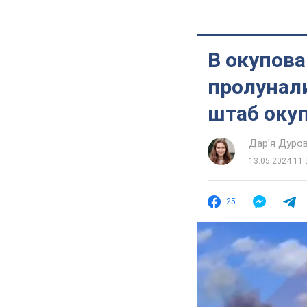
В окупов
пролунали
штаб окуп
Дар'я Дуро
13.05.2024 11:
25