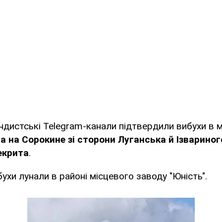
ндистські Telegram-канали підтвердили вибухи в мі
а на Сорокине зі сторони Луганська й Ізвариног
екрита
.
ухи лунали в районі місцевого заводу "Юність".