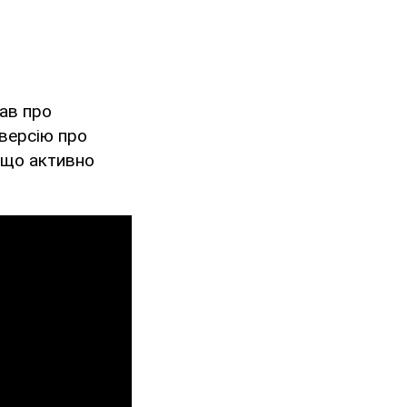
сав про
версію про
 що активно