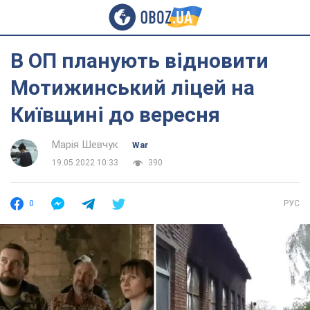
В ОП планують відновити
Мотижинський ліцей на
Київщині до вересня
Марія Шевчук
War
19.05.2022 10:33
390
0
РУС