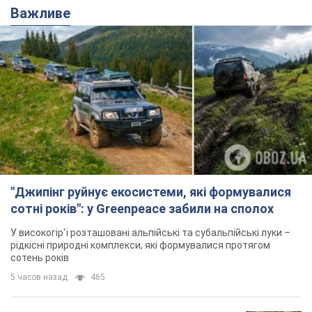
Важливе
"Джипінг руйнує екосистеми, які формувалися
сотні років": у Greenpeace забили на сполох
У високогір'ї розташовані альпійські та субальпійські луки –
рідкісні природні комплекси, які формувалися протягом
сотень років
5 часов назад
465