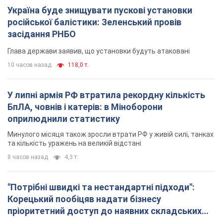
Україна буде знищувати пускові установки
російської балістики: Зеленський провів
засідання РНБО
Глава держави заявив, що установки будуть атаковані
10 часов назад
118,0 т.
У липні армія РФ втратила рекордну кількість
БпЛА, човнів і катерів: в Міноборони
оприлюднили статистику
Минулого місяця також зросли втрати РФ у живій силі, танках
та кількість уражень на великій відстані
8 часов назад
4,3 т.
"Потрібні швидкі та нестандартні підходи":
Корецький пообіцяв надати бізнесу
пріоритетний доступ до наявних складських