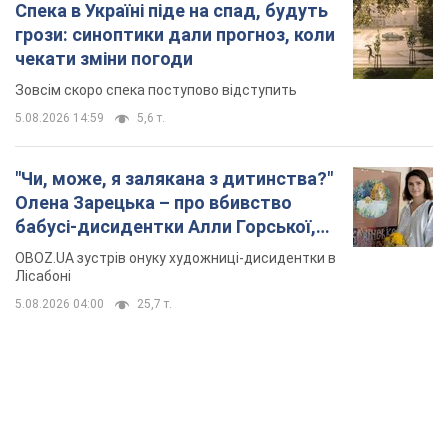
Спека в Україні піде на спад, будуть
грози: синоптики дали прогноз, коли
чекати зміни погоди
Зовсім скоро спека поступово відступить
5.08.2026 14:59
5,6 т.
"Чи, може, я залякана з дитинства?"
Олена Зарецька – про вбивство
бабусі-дисидентки Алли Горської,
критику Дмитра Стуса та втечу в
OBOZ.UA зустрів онуку художниці-дисидентки в
Португалію з 5 дітьми
Лісабоні
5.08.2026 04:00
25,7 т.