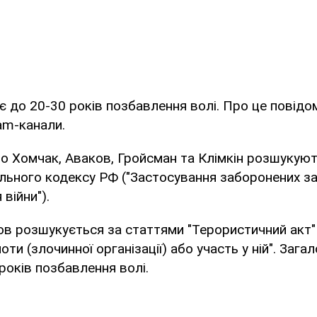
є до 20-30 років позбавлення волі. Про це повід
ram-канали.
о Хомчак, Аваков, Гройсман та Клімкін розшукую
ального кодексу РФ ("Застосування заборонених за
війни").
в розшукується за статтями "Терористичний акт" 
оти (злочинної організації) або участь у ній". Зага
років позбавлення волі.