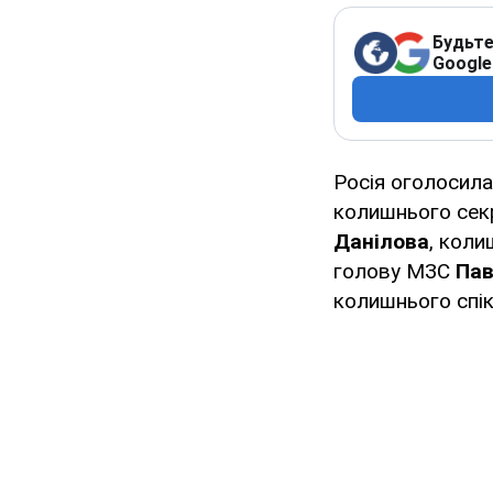
Будьте
Google
Росія оголосила
колишнього секр
Данілова
, коли
голову МЗС
Пав
колишнього спі