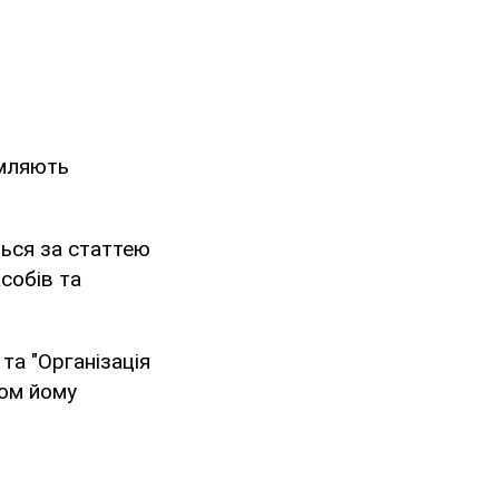
омляють
ться за статтею
собів та
та "Організація
лом йому