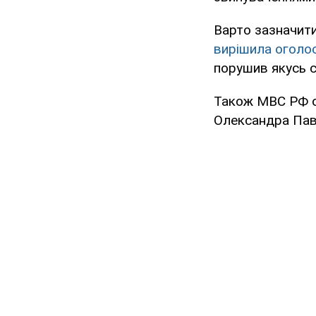
Варто зазначити
вирішила оголо
порушив якусь 
Також МВС РФ о
Олександра Па