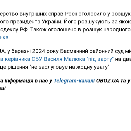
стерство внутрішніх справ Росії оголосило у розшу
ого президента України. Його розшукують за яко
кодексу РФ. Також оголошено в розшук народного
нка.
A, у березні 2024 року Басманний районний суд м
в керівника СБУ Василя Малюка "під варту"
на два
це рішення "не заслуговує на жодну увагу".
на інформація в нас у
Telegram-каналі
OBOZ.UA та 
ки!