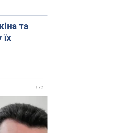
кіна та
 їх
РУС