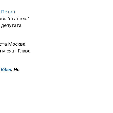
к
Петра
юсь "статтею"
 депутата
іста Москва
 місяці. Глава
у
Viber
. Не