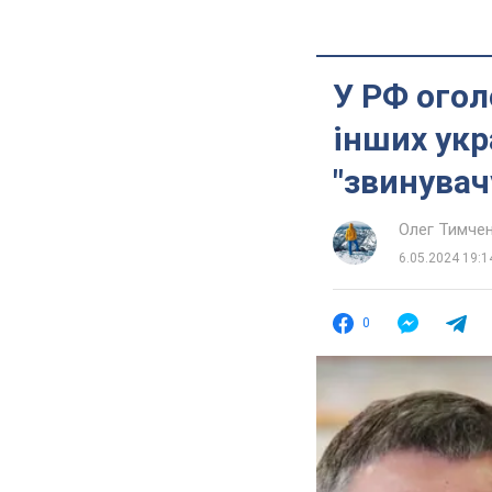
У РФ огол
інших укр
"звинувач
Олег Тимче
6.05.2024 19:1
0