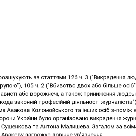
розшукують за статтями 126 ч. 3 ("Викрадення лю
упою"), 105 ч. 2 ("Вбивство двох або більше осіб")
ависті або ворожнечі, а також приниження людської
кода законній професійній діяльності журналістів"
ома Авакова Коломойського та інших осіб з-поміж 
орони України було організовано викрадення журн
я Сушенкова та Антона Малишева. Загалом за всім
Авакову загрожує довічне ув'язнення.