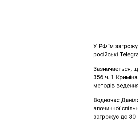
У РФ їм загрожу
російські Teleg
Зазначається, щ
356 ч. 1 Кримін
методів ведення 
Водночас Даніло
злочинної спільн
загрожує до 30 