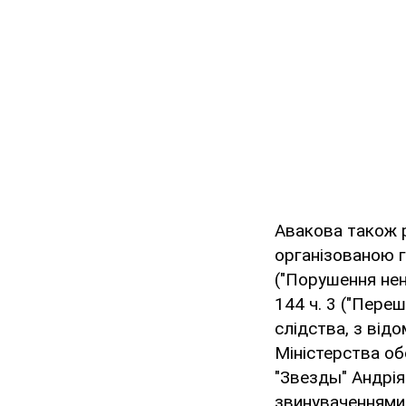
Авакова також 
організованою гр
("Порушення нен
144 ч. 3 ("Переш
слідства, з від
Міністерства об
"Звезды" Андрі
звинуваченнями 