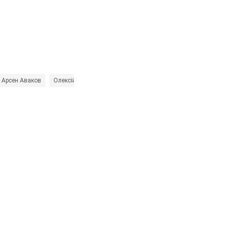
Арсен Аваков
Олексій Данілов