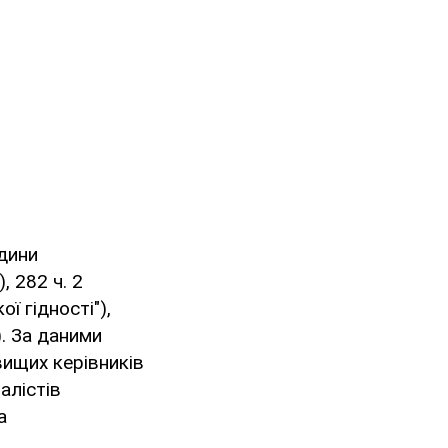
дини
, 282 ч. 2
 гідності"),
). За даними
вищих керівників
алістів
а