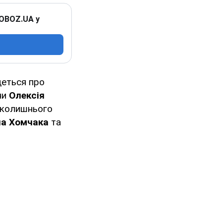
 OBOZ.UA у
деться про
ни
Олексія
, колишнього
а Хомчака
та