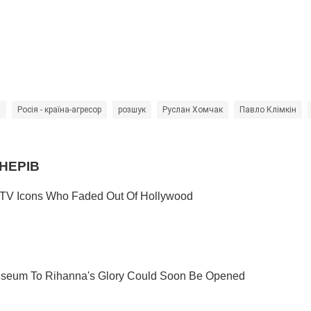
я
Росія - країна-агресор
розшук
Руслан Хомчак
Павло Клімкін