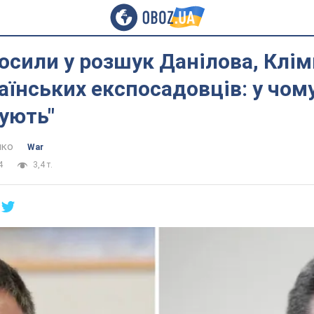
осили у розшук Данілова, Клім
аїнських експосадовців: у чому
ують"
нко
War
4
3,4 т.