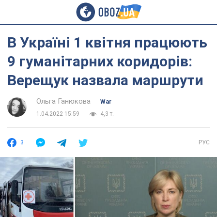
В Україні 1 квітня працюють
9 гуманітарних коридорів:
Верещук назвала маршрути
Ольга Ганюкова
War
1.04.2022 15:59
4,3 т.
3
РУС