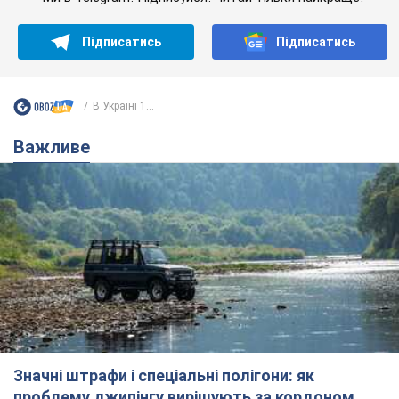
Підписатись
Підписатись
В Україні 1...
Важливе
Значні штрафи і спеціальні полігони: як
проблему джипінгу вирішують за кордоном