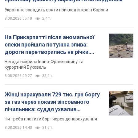
Україні не завадить взяти приклад із країн Європи
8.08.2026 05:10
2,4 т.
На Прикарпатті після аномальної
спеки пройшла потужна злива:
дороги перетворились на річки.
Відео
Негода накрила Івано-Франківщину та
курортний Буковель
8.08.2026 09:27
35,2 т.
Жінці нарахували 729 тис. грн боргу
за газ через покази зіпсованого
лічильника: суддя ухвалив
неочікуване рішення
Чи треба платити борг через донарахування
8.08.2026 14:43
31,6 т.