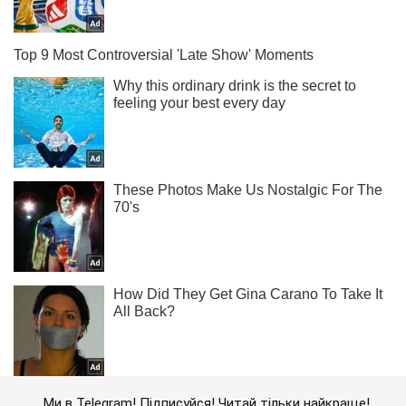
Ми в Telegram! Підписуйся! Читай тільки найкраще!