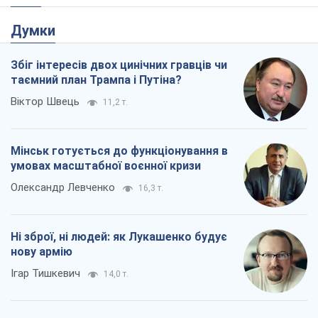
Думки
Збіг інтересів двох цинічних гравців чи
таємний план Трампа і Путіна?
Віктор Швець
11,2 т.
Мінськ готується до функціонування в
умовах масштабної воєнної кризи
Олександр Левченко
16,3 т.
Ні зброї, ні людей: як Лукашенко будує
нову армію
Ігар Тишкевич
14,0 т.