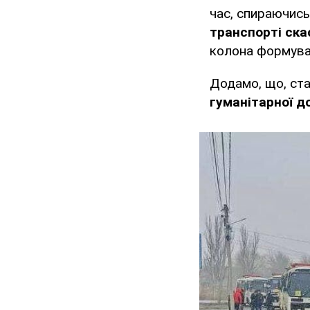
час, спираючись
транспорті ска
колона формуват
Додамо, що, ста
гуманітарної д