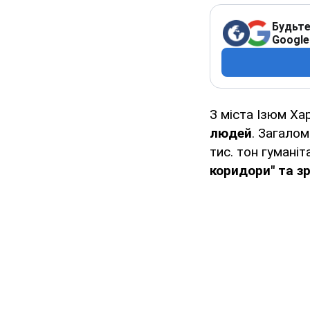
Будьте
Google
З міста Ізюм Ха
людей
. Загало
тис. тон гумані
коридори" та з