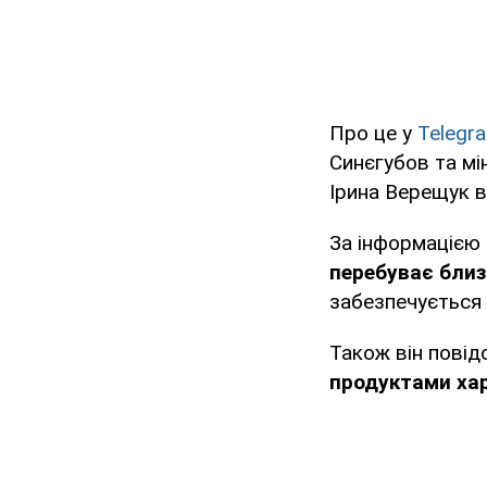
Про це у
Telegr
Синєгубов та мі
Ірина Верещук в
За інформацією
перебуває близ
забезпечується 
Також він пові
продуктами хар