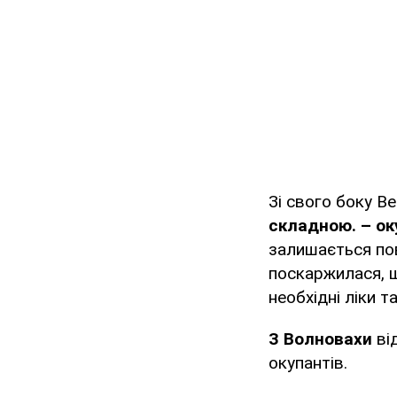
Зі свого боку В
складною. – ок
залишається по
поскаржилася, 
необхідні ліки т
З Волновахи
ві
окупантів.