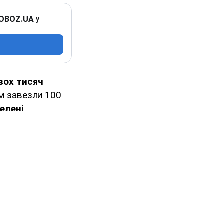
 OBOZ.UA у
вох тисяч
юм завезли 100
елені