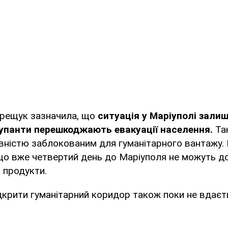
ерещук зазначила, що
ситуація у Маріуполі зали
упанти перешкоджають евакуації населення.
Та
вністю заблокованим для гуманітарного вантажу.
що вже четвертий день до Маріуполя не можуть до
а продукти.
дкрити гуманітарний коридор також поки не вдаєт