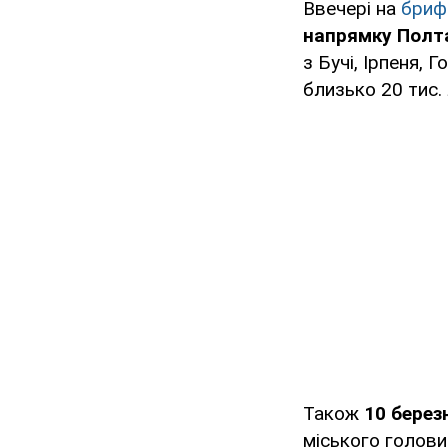
Ввечері на
бриф
напрямку Полта
з Бучі, Ірпеня,
близько 20 тис.
Також
10 берез
міського голови