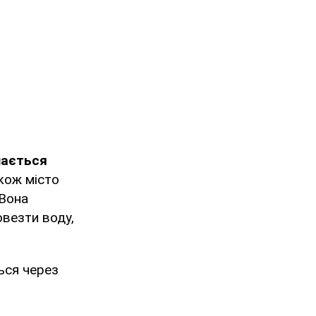
шається
кож місто
 Вона
везти воду,
ься через