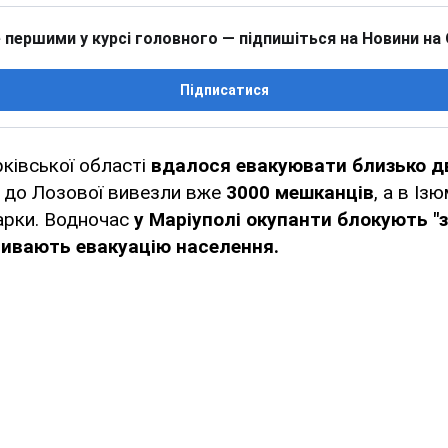
 першими у курсі головного — підпишіться на Новини на
Підписатися
рківської області
вдалося евакуювати близько д
м до Лозової вивезли вже
3000 мешканців
, а в Із
тарки. Водночас
у Маріуполі окупанти блокують "з
ривають евакуацію населення.