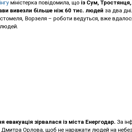
інгу
міністерка повідомила, що
із Сум, Тростянця
ви вивезли більше ніж 60 тис. людей
за два дні
 Гостомеля, Ворзеля – роботи ведуться, вже вдало
 людей.
ня евакуація зірвалася із міста Енергодар.
За ін
 Дмитра Орлова, щоб не наражати людей на небезп