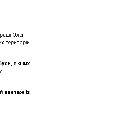
ації Олег
их територій
буси, в яких
м
й вантаж із