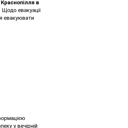
, Краснопілля в
. Щодо евакуації
ся евакуювати
формацією
еку у вечірній