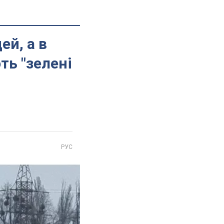
ей, а в
ть "зелені
РУС