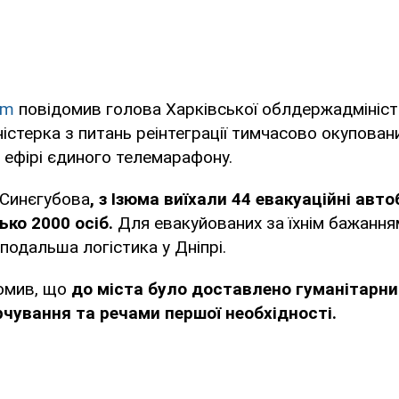
am
повідомив голова Харківської облдержадміністр
ністерка з питань реінтеграції тимчасово окупован
 ефірі єдиного телемарафону.
 Синєгубова
, з Ізюма виїхали 44 евакуаційні авто
ько 2000 осіб.
Для евакуйованих за їхнім бажання
подальша логістика у Дніпрі.
домив, що
до міста було доставлено гуманітарни
чування та речами першої необхідності.