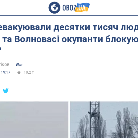
 евакуювали десятки тисяч люд
 та Волновасі окупанти блокую
"
тіков
War
 19:17
10,2 т.