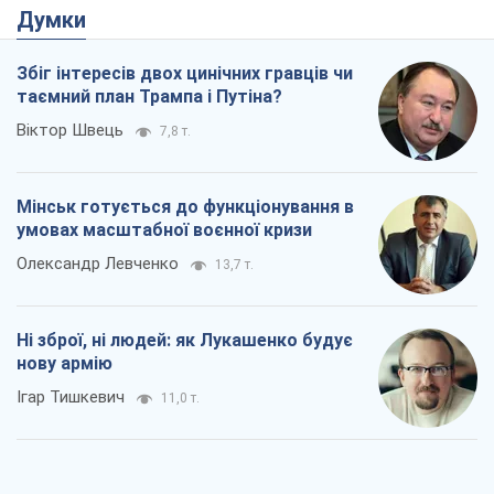
Думки
Збіг інтересів двох цинічних гравців чи
таємний план Трампа і Путіна?
Віктор Швець
7,8 т.
Мінськ готується до функціонування в
умовах масштабної воєнної кризи
Олександр Левченко
13,7 т.
Ні зброї, ні людей: як Лукашенко будує
нову армію
Ігар Тишкевич
11,0 т.