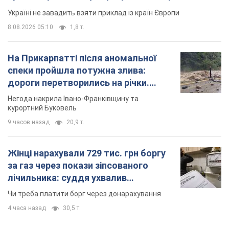
Україні не завадить взяти приклад із країн Європи
8.08.2026 05:10
1,8 т.
На Прикарпатті після аномальної
спеки пройшла потужна злива:
дороги перетворились на річки.
Відео
Негода накрила Івано-Франківщину та
курортний Буковель
9 часов назад
20,9 т.
Жінці нарахували 729 тис. грн боргу
за газ через покази зіпсованого
лічильника: суддя ухвалив
неочікуване рішення
Чи треба платити борг через донарахування
4 часа назад
30,5 т.