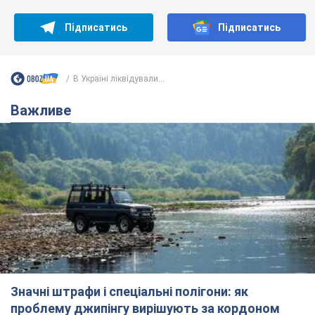
Підписатись
Підписатись
В Україні ліквідували...
Важливе
Значні штрафи і спеціальні полігони: як
проблему джипінгу вирішують за кордоном