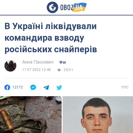
В Україні ліквідували
командира взводу
російських снайперів
Анна Паскевич
War
17.07.2022 12:48
24,9 т.
12172
РУС