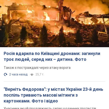
Росія вдарила по Київщині дронами: загинули
троє людей, серед них – дитина. Фото
Також є постраждалі через атаку ворога
2 часа назад
25,7 т.
"Верніть Федорова": у містах України 23-й день
поспіль тривають масові мітинги з
картонками. Фото і відео
Учасники акцій продовжують серію щоденних протестів