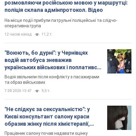
розмовляючи російською мовою у маршрутці:
поліція склала адмінпротокол. Відео
На місце події прибули патрульні поліцейські та слідчо-
оперативна група
12 часов назад
11,2 т.
"Воюють, бо дурні": у Чернівцях
водій автобуса зневажив
українських військових і поплатився.
Відео
Водія звільнили після конфлікту з пасажирами
та образ військових
7.08.2026 15:47
9,5 т.
"Не слідкує за сексуальністю": у
Києві консультант салону краси
образив жінку після хімієтерапії,
розгорівся скандал. Фото
Працівник салону почав надавати оцінку