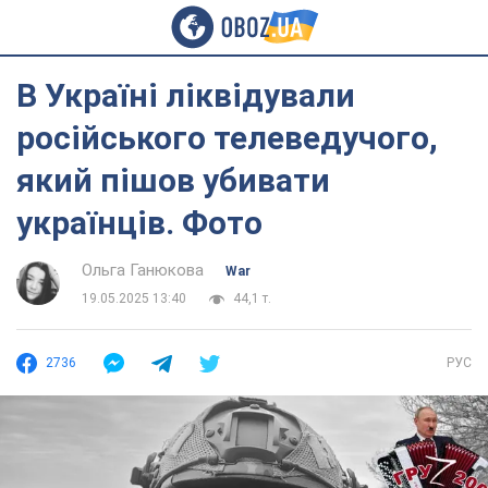
В Україні ліквідували
російського телеведучого,
який пішов убивати
українців. Фото
Ольга Ганюкова
War
19.05.2025 13:40
44,1 т.
2736
РУС