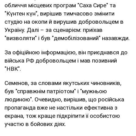
обличчя місцевих програм "Саха Сире" та
"Күнтен күн", вирішив тимчасово змінити
студію на окопи й вирушив добровольцем в
Україну. Далі – за сценарієм: приїхав
"визволяти" і був "демобілізований" назавжди.
За офіційною інформацією, він приєднався до
війська РФ добровольцем і мав позивний
"НВК".
Семенов, за словами якутських чиновників,
був "справжнім патріотом" і "мужньою
людиною". Очевидно, вирішив, що російська
пропаганда вже не настільки ефективна з
екрана, тож краще підкріпити її особистою
участю в бойових діях.