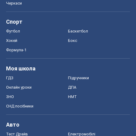
Черкаси
Спорт
Футбол
Баскетбол
Хокей
Бокс
Формула-1
Моя школа
ГДЗ
Підручники
Онлайн уроки
ДПА
ЗНО
НМТ
СНД посібники
Авто
Тест Драйв
Електромобілі