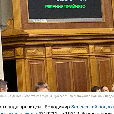
истопада президент Володимир
Зеленський подав 
арламенту укази
№10211 та 10212. Згідно з ними,