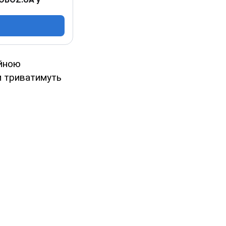
ійною
и триватимуть