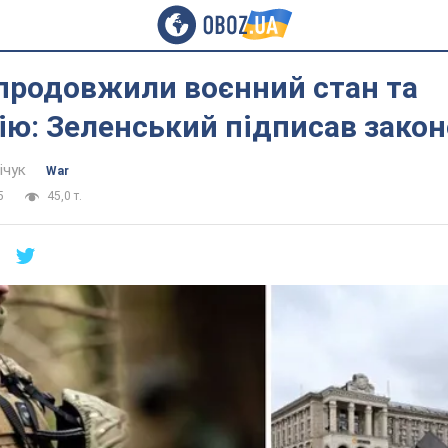
 продовжили воєнний стан та
ію: Зеленський підписав зако
ічук
War
5
45,0 т.