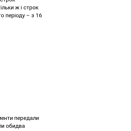
ільки ж і строк
го періоду – з 16
менти передали
али обидва