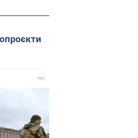
нопроєкти
РУС