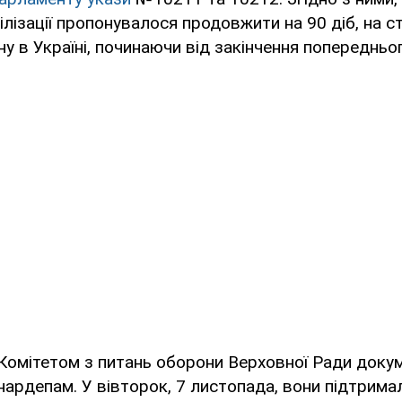
лізації пропонувалося продовжити на 90 діб, на ст
ну в Україні, починаючи від закінчення попередньо
 Комітетом з питань оборони Верховної Ради доку
нардепам. У вівторок, 7 листопада, вони підтрим