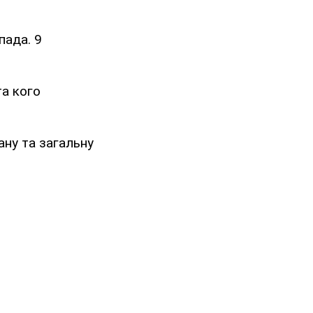
пада. 9
та кого
ану та загальну