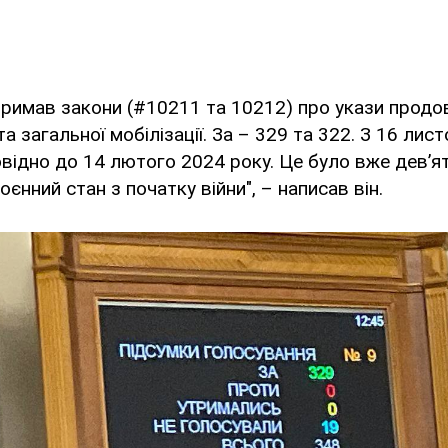
римав закони (#10211 та 10212) про укази продов
а загальної мобілізації. За – 329 та 322. З 16 ли
повідно до 14 лютого 2024 року. Це було вже девʼя
єнний стан з початку війни", – написав він.