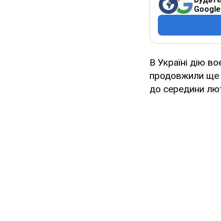
Google
В Україні дію во
продовжили ще н
до середини лют