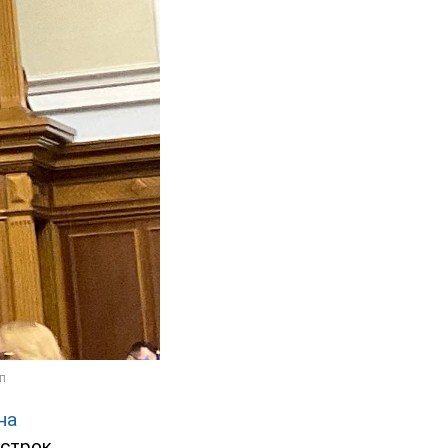
на
 строк