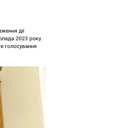
ження дії
стопада 2023 року
те голосування