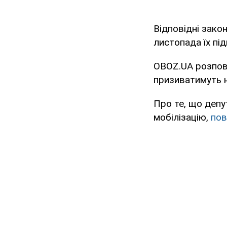
Відповідні зако
листопада їх пі
OBOZ.UA розпові
призиватимуть н
Про те, що депу
мобілізацію,
по