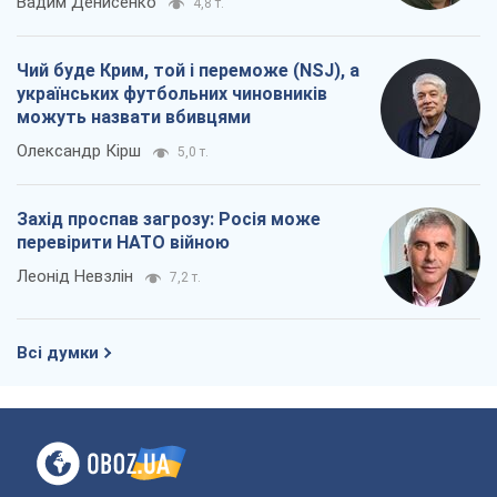
Вадим Денисенко
4,8 т.
Чий буде Крим, той і переможе (NSJ), а
українських футбольних чиновників
можуть назвати вбивцями
Олександр Кірш
5,0 т.
Захід проспав загрозу: Росія може
перевірити НАТО війною
Леонід Невзлін
7,2 т.
Всі думки