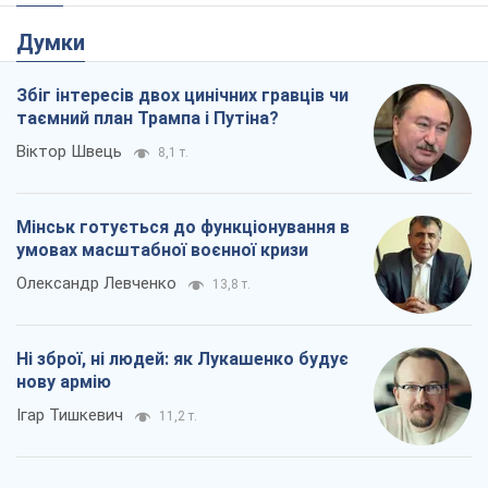
Думки
Збіг інтересів двох цинічних гравців чи
таємний план Трампа і Путіна?
Віктор Швець
8,1 т.
Мінськ готується до функціонування в
умовах масштабної воєнної кризи
Олександр Левченко
13,8 т.
Ні зброї, ні людей: як Лукашенко будує
нову армію
Ігар Тишкевич
11,2 т.