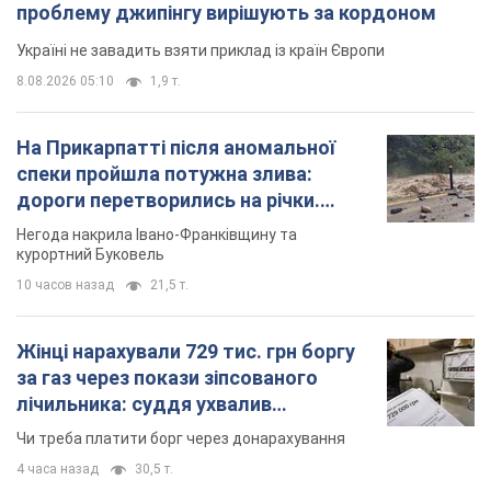
проблему джипінгу вирішують за кордоном
Україні не завадить взяти приклад із країн Європи
8.08.2026 05:10
1,9 т.
На Прикарпатті після аномальної
спеки пройшла потужна злива:
дороги перетворились на річки.
Відео
Негода накрила Івано-Франківщину та
курортний Буковель
10 часов назад
21,5 т.
Жінці нарахували 729 тис. грн боргу
за газ через покази зіпсованого
лічильника: суддя ухвалив
неочікуване рішення
Чи треба платити борг через донарахування
4 часа назад
30,5 т.