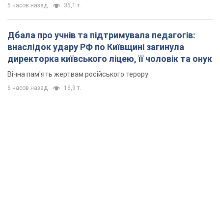
5 часов назад
35,1 т.
Дбала про учнів та підтримувала педагогів:
внаслідок удару РФ по Київщині загинула
директорка київського ліцею, її чоловік та онук
Вічна пам'ять жертвам російського терору
6 часов назад
16,9 т.