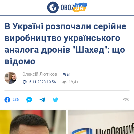
В Україні розпочали серійне
виробництво українського
аналога дронів "Шахед": що
відомо
Олексій Лютіков
War
6.11.2023 10:56
19,4 т.
236
РУС