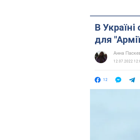
В Україні
для "Армі
Анна Паске
12.07.2022 12:
12