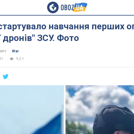
 стартувало навчання перших о
ї дронів" ЗСУ. Фото
вич
War
01
9,2 т.