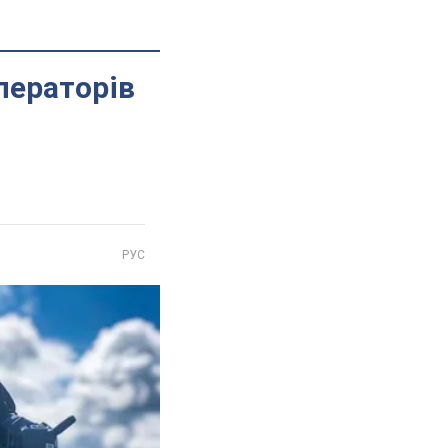
ператорів
РУС