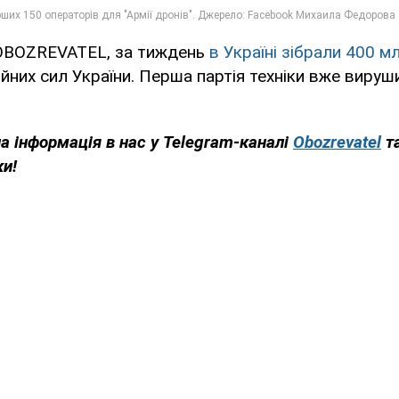
OBOZREVATEL, за тиждень
в Україні зібрали 400 м
них сил України. Перша партія техніки вже вируш
на інформація в нас у Telegram-каналі
Obozrevatel
т
ки!