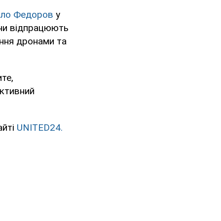
ло Федоров
у
оїни відпрацюють
ання дронами та
те,
ективний
айті
UNITED24.