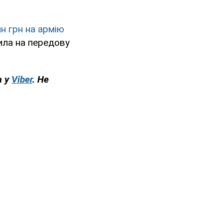
лн грн на армію
ила на передову
а у
Viber
. Не